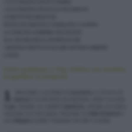
1 CUCCHIAINO DI ZUCCHERO
1 CUCCHIAINO DI SUCCO DI LIMONE
CUBETTI DI GHIACCIO
FETTE DI LIMONE E CILIEGINE CANDITE
12 CODE DI GAMBERO SGUSCIATE
60 G DI GRANELLA DI PISTACCHI
1 ROTOLO RETTANGOLARE DI PASTA BRISÉE
LATTE
Come preparare il Tom Collins con involtini
di gamberi ai pistacchi
1
Mescolate 1 cucchiaino di
zucchero
e 1 di succo di
limone
in un bicchiere da long drink. Unite 4 cucchiai
di
gin
, riempite con cubetti di
ghiaccio
, colmate con soda e
miscelate con il bar spoon. Decorate con
fette di limone
e
una
ciliegina
candita. Preparate così altri 3 cocktail.