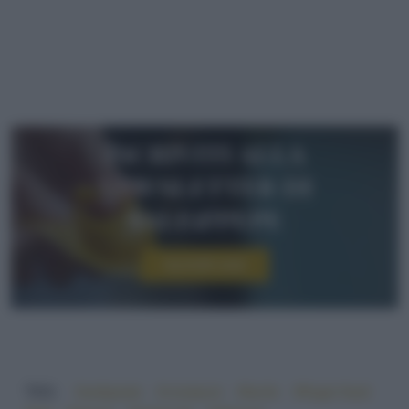
Iscriviti alla
newsletter di
sale&pepe
Iscriviti ora!
TAG:
#antipasto
#crostacei
#facile
#finger food