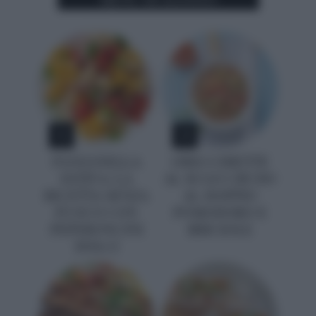
1
2
PANZANELLA
ORECCHIETTE
ESTIVA: LA
AL SUGO CRUDO
RICETTA SENZA
AL DOPPIO
FUOCO CON
POMODORO E
PEPERONCINI
BRICIOLE
DOLCI