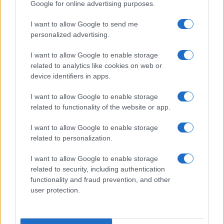
Google for online advertising purposes.
grant or deny consent to Google and its third-party tags to
Pasqua
Erbe e Aromi
use your data for below specified purposes in below Google
Cucinare la carne
I want to allow Google to send me
consent section.
Preparare il pesce
personalized advertising.
Fare la pasta
I want to allow Google to enable storage
Pulire le verdure
related to analytics like cookies on web or
Decorare
device identifiers in apps.
LUOGHI E PERSONAGGI
VINI E TERRITORI
I want to allow Google to enable storage
Località
Glossario
related to functionality of the website or app.
Personaggi
Bere bene
I want to allow Google to enable storage
Made in Italy
Conoscere il vino
related to personalization.
Mondo
I want to allow Google to enable storage
NEWS ED EVENTI
VIDEO
related to security, including authentication
News
functionality and fraud prevention, and other
Jeunes Restaurateurs
user protection.
Eventi
Consigli pratici