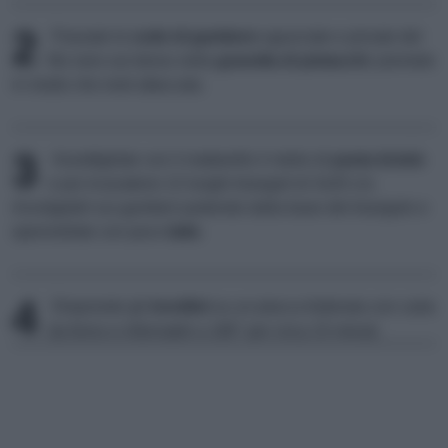
2
Passate le
code di gambero
sgusciate e private del
filo nero sul dorso nella
granella di pistacchi
: premete
in modo che resti attaccata.
3
Assottigliate con il mattarello il rotolo di
pasta brisée
e poi ricavatene 12 lunghi triangoli di 3x20 cm.
Avvolgeteli sui gamberi partendo dalla base del triangolo e
spennellate con poco
latte
.
4
Disponete gli
involtini
su un placca foderata con carta
da forno e infornateli a 180° per circa 15 minuti.