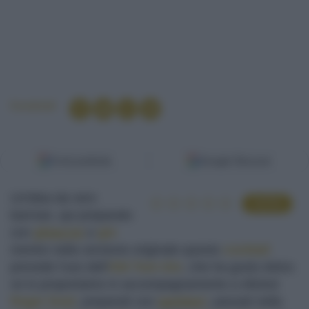
Condividi
Fonti preferite
Google Discover
Un'idea da vero
VOTA
barman, qui preparato
con
ghiaccio
e
gin
mentre nella versione originale questo
cocktail
prevede l'uso dell'
Old Tom Gin
, che ha gusto dolce.
ve lo proponiamo in accompagnamento a sfiziosi
finger food
, preparati con
gamberi
, passati nella