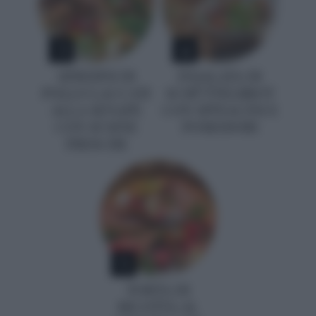
3
4
SPIEDINI DI
INSALATA DI
POLLO LACCATI
SCHÜTTELBROT
ALLA SENAPE
CON SPINACINI E
CON SUSINE
POMODORI
FRESCHE
5
TORTA DI
RICOTTA AL