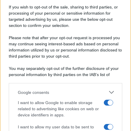
Ricette di stagione
If you wish to opt-out of the sale, sharing to third parties, or
Dolci e dessert
© 2026 Belpietro Edizioni
processing of your personal or sensitive information for
Periodiche SRL
Primi piatti
targeted advertising by us, please use the below opt-out
Ripr. riservata
Secondi piatti
section to confirm your selection.
P.I. 13673600964
Pane e pizze
Privacy Policy
Please note that after your opt-out request is processed you
Aperitivi
may continue seeing interest-based ads based on personal
Cookie Policy
Antipasti
information utilized by us or personal information disclosed to
Preferenze Privacy
Salse e sughi
third parties prior to your opt-out.
Pubblicità
Torte salate
Note legali
You may separately opt-out of the further disclosure of your
Contorni
Chi siamo
personal information by third parties on the IAB’s list of
Marmellate e confetture
downstream participants.
Le migliori ricette di Sale&Pepe
Google consents
This information may also be disclosed by us to third parties
OCCASIONI SPECIALI
SCUOLA DI CUCINA
on the IAB’s List of Downstream Participants that may further
I want to allow Google to enable storage
Natale
Ingredienti
disclose it to other third parties.
related to advertising like cookies on web or
Torte di compleanno
Come fare a...
device identifiers in apps.
Please note that this website/app uses one or more Google
Menu bambini
Dizionario
services and may gather and store information including but
Halloween
Utensili
I want to allow my user data to be sent to
not limited to your visit or usage behaviour. You may click to