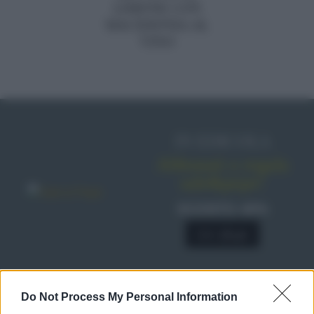
LIMONE CON
MACEDONIA AL
VINO
IN EDICOLA
Abbonati o regala
sale&pepe!
SCONTO 40%
A € 28,90
Do Not Process My Personal Information
RICETTE