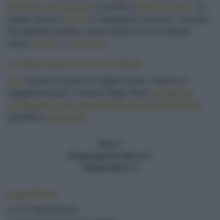
granella di
pistacchi
e avvolti in
pasta brisée
.
Un
quarto d'ora in
forno
e l'antipasto è pronto. Al posto
dei gamberi potete usare bastoncini di verdura,
come
carota
e
zucchina
.
Le alternative al Tom Collins
Qui
trovate la guida ai migliori drink, intanto vi
suggeriamo per il nostro finger food
cocktail al
pompelmo rosa
,
aperitivo al gin e finocchietto
,
apertitivo
Green gin
.
Dosi
4
Preparazione (min.)
30
Totale (min.)
15
Ingredienti
4 CUCCHIAI DI GIN