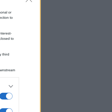
sonal or
ection to
nterest-
closed to
 third
Downstream
er and store
to grant or
ed purposes