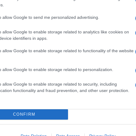
Q.B. PAPAVERO SEMI
s.
150 GRAMMI BURRO
150 GRAMMI FARINA
to allow Google to send me personalized advertising.
2 CUCCHIAI PANNA DA CUCINA
o allow Google to enable storage related to analytics like cookies on
150 GRAMMI PATATA
evice identifiers in apps.
1 TUORLO
o allow Google to enable storage related to functionality of the website
emi
o allow Google to enable storage related to personalization.
semplice e veloce. Prendi 150 gr di patate e lessale in
ori larghi, poi, grattugia le patate in una ciotola con
o allow Google to enable storage related to security, including
 tutto e forma dei piccoli bastoncini. Su un piatto da
cation functionality and fraud prevention, and other user protection.
ncini. In una ciotolina unisci 1 tuorlo e 2 cucchiai di
 aggiungi del sale grosso, il cumino e i semi di
.
CONFIRM
Data Deletion
Data Access
Privacy Policy