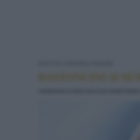
BASTONCI
RICETTE
CONTORNI
VERDURE
BASTONCINI AI SE
I bastoncini ai semi sono una ricetta ideale p