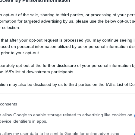
ocess My Personal Information
to opt-out of the sale, sharing to third parties, or processing of your per
formation for targeted advertising by us, please use the below opt-out s
 selection.
 that after your opt-out request is processed you may continue seeing i
ased on personal information utilized by us or personal information dis
 prior to your opt-out.
rately opt-out of the further disclosure of your personal information by
he IAB’s list of downstream participants.
tion may also be disclosed by us to third parties on the IAB’s List of 
 that may further disclose it to other third parties.
 that this website/app uses one or more Google services and may gath
consents
including but not limited to your visit or usage behaviour. You may click 
Ingredienti
 to Google and its third-party tags to use your data for below specifi
o allow Google to enable storage related to advertising like cookies on
ogle consent section.
Q.B. CUMINO SEMI
evice identifiers in apps.
Q.B. SALE GROSSO
o allow my user data to be sent to Google for online advertising