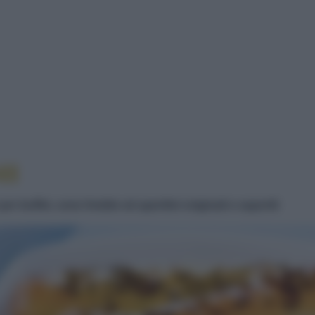
NI AI SEMI
MI
er buffet, cene fredde ed aperitivi originali e saporiti