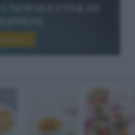
la newsletter di
le&pepe
scriviti ora!