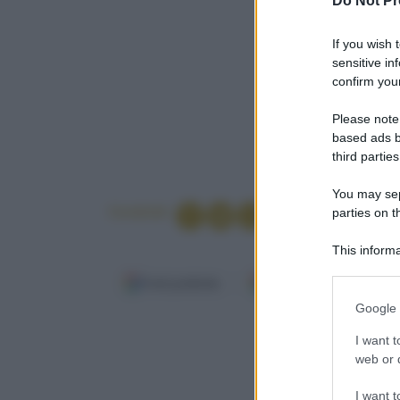
Do Not Pr
If you wish 
sensitive in
confirm your
Please note
based ads b
third parties
You may sepa
Condividi
parties on t
This informa
Participants
Fonti preferite
Google Discover
Please note
Google 
information 
Facile
deny consent
I want t
Per 4 persone
in below Go
web or d
I want t