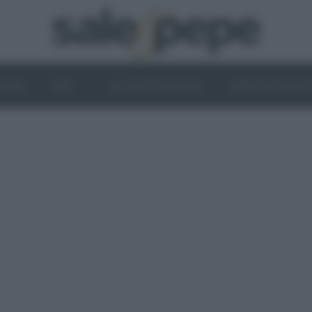
OGHI
VINI
IL LATO VEGETALE
NEWS ED EVENT