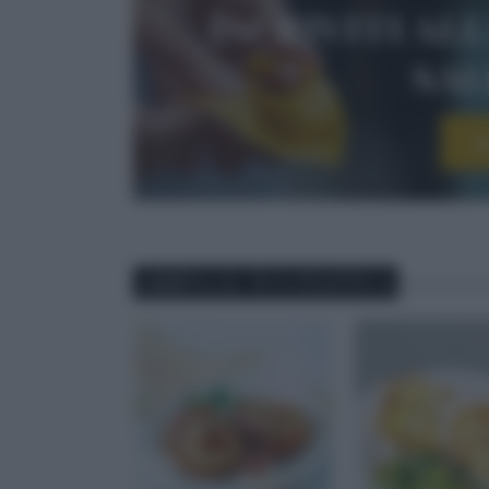
Iscriviti al
sa
I
ABBINA IL TUO PIATTO A