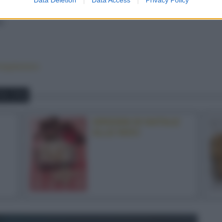
bastoncini di patate possono essere preparati velocemente
t.
vegetariano
NCINI
GRISSINI DI NATALE
ALLE NOCI