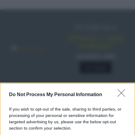
IN EDICOLA
Abbonati o regala
sale&pepe!
SCONTO 40%
A € 28,90
RICETTE
Do Not Process My Personal Information
Ricette di stagione
If you wish to opt-out of the sale, sharing to third parties, or
Dolci e dessert
© 2026 Belpietro Edizioni
processing of your personal or sensitive information for
Periodiche SRL
Primi piatti
targeted advertising by us, please use the below opt-out
Ripr. riservata
Secondi piatti
section to confirm your selection.
P.I. 13673600964
Pane e pizze