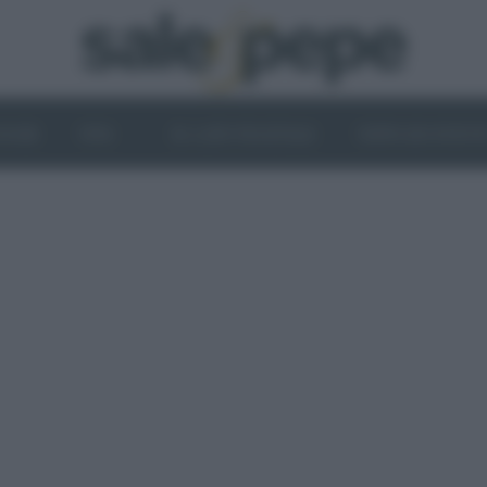
OGHI
VINI
IL LATO VEGETALE
NEWS ED EVENT