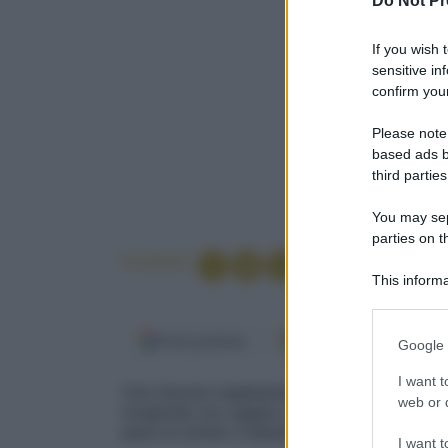
Do Not Pr
If you wish 
sensitive in
confirm your
Please note
based ads b
third parties
You may sepa
parties on t
Condividi
This informa
Participants
Please note
Fonti preferite
Google Discover
Google 
information 
deny consent
I want t
Una mousse vegetariana a base di formaggio e
in below Go
web or d
insaporita con capperi, peperoncino e uovo sod
pane ai cereali, è ideale anche per farcire big
I want t