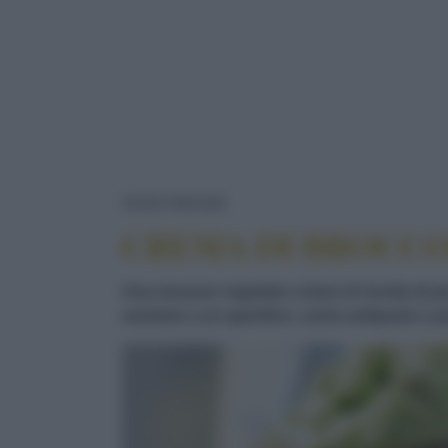
CREMA DI BROCCOLI
VEGETARIANO
CREMA DI BROCCO
Una mousse vegetale a base di ricotta di pe
assieme a un aperitivo, come antipasto o 