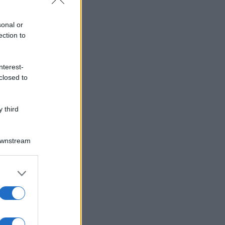
sonal or
ection to
nterest-
closed to
 third
Downstream
er and store
to grant or
ed purposes