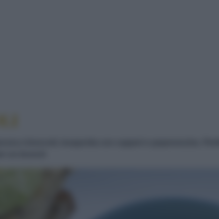
LI
cora e broccoli, insaporita con capperi e peperoncino. Perfe
per un brunch