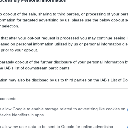
ocess My Personal Information
to opt-out of the sale, sharing to third parties, or processing of your per
formation for targeted advertising by us, please use the below opt-out s
 selection.
 that after your opt-out request is processed you may continue seeing i
ased on personal information utilized by us or personal information dis
 prior to your opt-out.
rately opt-out of the further disclosure of your personal information by
he IAB’s list of downstream participants.
tion may also be disclosed by us to third parties on the IAB’s List of 
 that may further disclose it to other third parties.
 that this website/app uses one or more Google services and may gath
consents
including but not limited to your visit or usage behaviour. You may click 
 to Google and its third-party tags to use your data for below specifi
o allow Google to enable storage related to advertising like cookies on
 broccoli,
ogle consent section.
evice identifiers in apps.
5
/5
VOTA
o. Perfetta per il
nè e vol-au-vent
o allow my user data to be sent to Google for online advertising