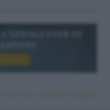
la newsletter di
le&pepe
scriviti ora!
#crema
#mousse
#ricotta di pecora
#vegetariano