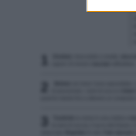
1
Dividete
i broccoletti a cimette,
sbucci
vapore 10 minuti e
lasciate
raffreddare.
2
Mettete
nel mixer l'uovo spezzettato, 
di prezzemolo, i semi di zucca e
tritate
qualche istante fino a ottenere un composto 
3
Trasferite
la crema in una ciotola e
me
di semi di zucca), il succo del limone, il
setacciata.
Regolate
di sale.
Fate
riposare