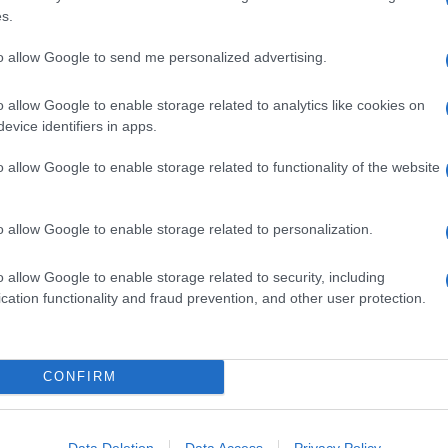
s.
tile delle ricotte vaccine o di quelle miste. È un
ttere
deciso
e dal gusto
sapido
, ideale da consumare con
to allow Google to send me personalized advertising.
vola
, con
miele
e
mostarde
a fine pasto. Per la sua
e
e
ripieni
, sposando preferibilmente ingredienti dal
o allow Google to enable storage related to analytics like cookies on
evice identifiers in apps.
ionali, soprattutto del sud, dai
cannoli
siciliani, alla
o allow Google to enable storage related to functionality of the website
napoletana, dagli
gnudi
, alle
polpette
al sugo, fino alle
edienti è sempre preferibile
setacciarla
. Usata in molti altri
o allow Google to enable storage related to personalization.
Ingredienti
o allow Google to enable storage related to security, including
200 G DI BROCCOLETTI
cation functionality and fraud prevention, and other user protection.
1 UOVO SODO
2 CUCCHIAI DI CAPPERI SOTT'ACETO
2 CUCCHIAI DI SEMI DI CHIA
CONFIRM
2 CUCCHIAI DI SEMI DI ZUCCA
2 CUCCHIAI DI LABNA O DI RICOTTA DI PECORA
Data Deletion
Data Access
Privacy Policy