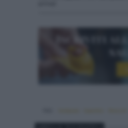
germogli.
Iscriviti al
sa
I
TAG:
#antipasto
#aperitivo
#broccoli
ABBINA IL TUO PIATTO A