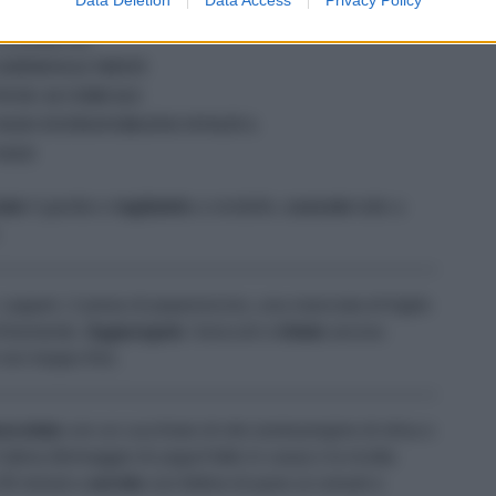
1 MAZZETTO DI PREZZEMOLO
1/2 LIMONE
GERMOGLI MISTI
PANE AI CEREALI
OLIO EXTRAVERGINE D'OLIVA
SALE
ate
il gambo e
tagliatelo
a rondelle,
cuocete
tutto a
i capperi, 2 prese di peperoncino, una manciata di foglie
finemente.
Aggiungete
i broccoli e
tritate
ancora
non troppo fine.
scolate
con un cucchiaio di olio (extravergine di oliva o
 labna (formaggio di yogurt fatto in casa) o la ricotta
30 minuti e
servite
con fettine di pane ai cereali e