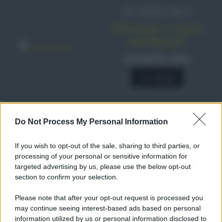
IN EDICOLA
Abbonati o regala
sale&pepe!
SCONTO 40%
A € 28,90
RICETTE
Do Not Process My Personal Information
Ricette di stagione
If you wish to opt-out of the sale, sharing to third parties, or
Dolci e dessert
© 2026 Belpietro Edizioni
processing of your personal or sensitive information for
Periodiche SRL
Primi piatti
targeted advertising by us, please use the below opt-out
Ripr. riservata
Secondi piatti
section to confirm your selection.
P.I. 13673600964
Pane e pizze
Privacy Policy
Please note that after your opt-out request is processed you
Aperitivi
Cookie Policy
may continue seeing interest-based ads based on personal
Antipasti
information utilized by us or personal information disclosed to
Preferenze Privacy