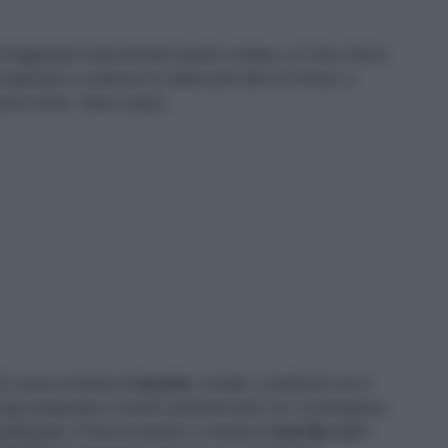
) Aggiungi il prezzemolo lavato e tritato, e il vino; lascia
vaporare e continua la cottura per altri 15 minuti, a
uoco lento. Sala e pepa.
) Lessa al dente le
bavette
, scolale, condiscile con il
ugo preparato e servile spolverizzate con il parmigiano
rattugiato. Prima di portare in tavola le
bavette con i