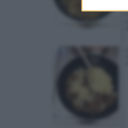
r
2
i
r
t
3
c
c