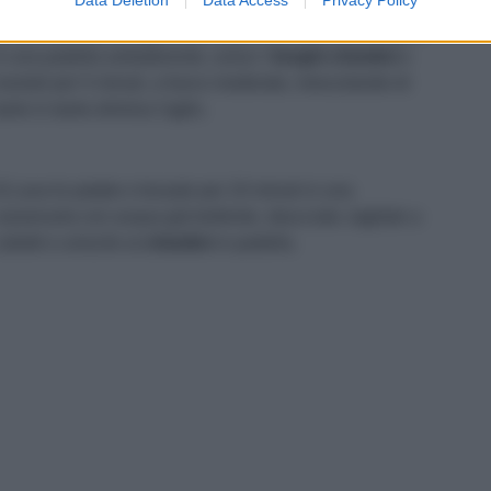
esto.
) Fai imbiondire l'aglio sbucciato con l'olio extravergine
n una padella antiaderente, unisci i
funghi chiodini
e
osolali per 5 minuti, a fuoco moderato, mescolando di
anto in tanto elimina l'aglio.
) Lava le patate e lessale per 10 minuti in una
asseruola con acqua già bollente, sbucciale, tagliale a
ubetti e uniscile ai
chiodini
in padella.