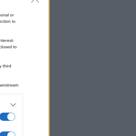
sonal or
ection to
nterest-
closed to
 third
Downstream
er and store
to grant or
ed purposes