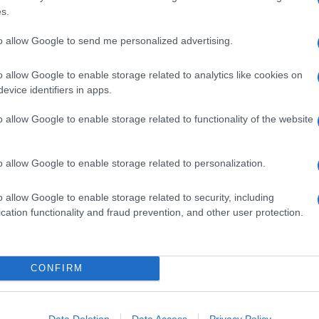
300 GRAMMI PATATE
s.
20 GRAMMI PARMIGIANO
2 SPICCHI AGLIO
to allow Google to send me personalized advertising.
1/2 BICCHIERE VINO BIANCO
o allow Google to enable storage related to analytics like cookies on
3 CUCCHIAI OLIO EXTRAVERGINE D'OLIVA
evice identifiers in apps.
Q.B. PREZZEMOLO
.B. SALE
o allow Google to enable storage related to functionality of the website
Q.B. PEPE IN GRANI
o allow Google to enable storage related to personalization.
o allow Google to enable storage related to security, including
cation functionality and fraud prevention, and other user protection.
Preparazione delle bavette con i chiodini
) Pulisci i
funghi
eliminando la base e passandoli con
CONFIRM
arta da cucina inumidita per eliminare i residui di terra.
e non fosse sufficiente, lavali rapidamente sotto l'acqua
orrente e asciugali. Lasciate interi i più piccoli e trita il
Data Deletion
Data Access
Privacy Policy