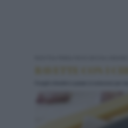
RICETTE
PRIMI
PASTA SECCA
LINGUINE
BAVETTE CON I CH
Funghi chiodini e patate si uniscono per d