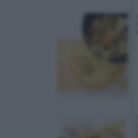
4
e
f
5
s
g