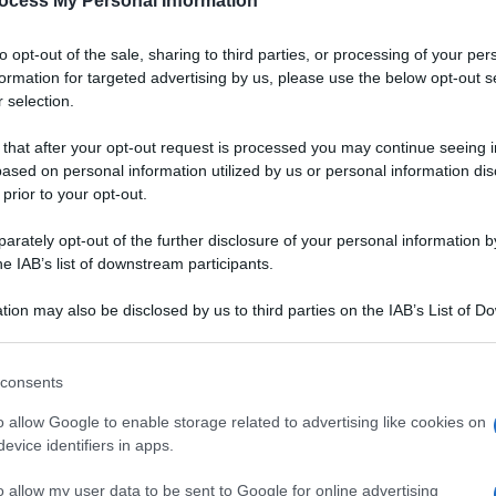
ocess My Personal Information
to opt-out of the sale, sharing to third parties, or processing of your per
formation for targeted advertising by us, please use the below opt-out s
 selection.
 that after your opt-out request is processed you may continue seeing i
ased on personal information utilized by us or personal information dis
 prior to your opt-out.
rately opt-out of the further disclosure of your personal information by
he IAB’s list of downstream participants.
tion may also be disclosed by us to third parties on the IAB’s List of 
 that may further disclose it to other third parties.
 that this website/app uses one or more Google services and may gath
consents
including but not limited to your visit or usage behaviour. You may click 
Ingredienti
 to Google and its third-party tags to use your data for below specifi
o allow Google to enable storage related to advertising like cookies on
ogle consent section.
320 GRAMMI PASTA DI SEMOLA (DI GRANO DURO)
evice identifiers in apps.
300 GRAMMI FUNGHI CHIODINI
o allow my user data to be sent to Google for online advertising