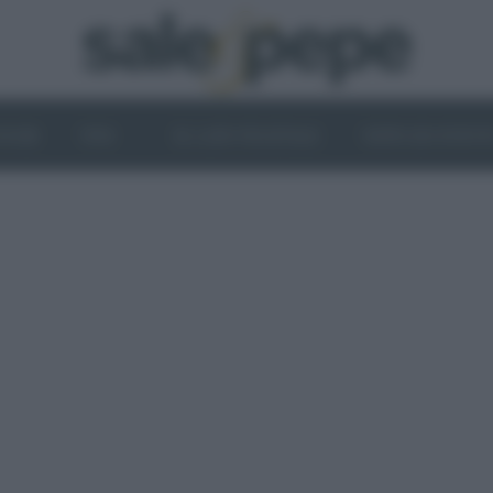
OGHI
VINI
IL LATO VEGETALE
NEWS ED EVENT