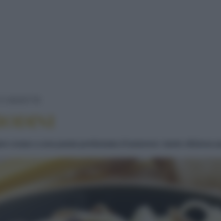
BAVETTE CON I CHIODINI
 E BAVETTE
IODINI
are corpo a una pasta profumata d'autunno: tanto sfiziosa q