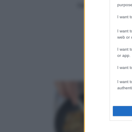
purpose
Calorie
420/porzione
I want 
I want t
web or d
Q
I want t
or app.
I want t
I want t
authenti
1
c
S
c