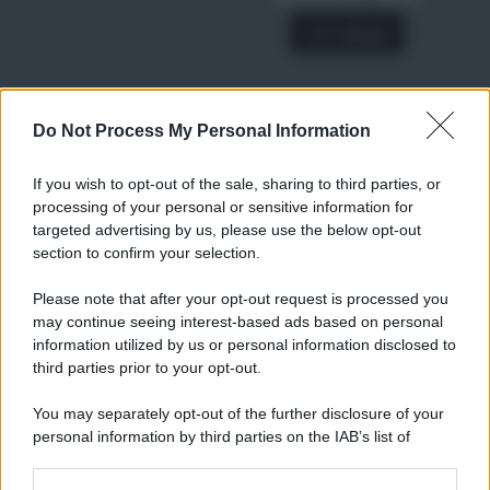
A € 28,90
RICETTE
Do Not Process My Personal Information
Ricette di stagione
If you wish to opt-out of the sale, sharing to third parties, or
Dolci e dessert
© 2026 Belpietro Edizioni
processing of your personal or sensitive information for
Periodiche SRL
Primi piatti
targeted advertising by us, please use the below opt-out
Ripr. riservata
Secondi piatti
section to confirm your selection.
P.I. 13673600964
Pane e pizze
Privacy Policy
Please note that after your opt-out request is processed you
Aperitivi
Cookie Policy
may continue seeing interest-based ads based on personal
Antipasti
information utilized by us or personal information disclosed to
Preferenze Privacy
Salse e sughi
third parties prior to your opt-out.
Pubblicità
Torte salate
Note legali
You may separately opt-out of the further disclosure of your
Contorni
Chi siamo
personal information by third parties on the IAB’s list of
Marmellate e confetture
downstream participants.
Le migliori ricette di Sale&Pepe