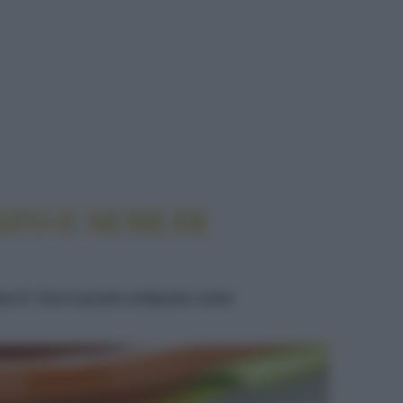
PAPAVERO
TO E SEMI DI
mina E. Servi questo antipasto come