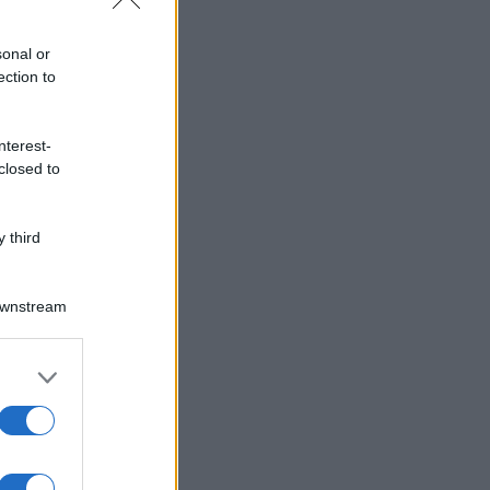
sonal or
ection to
nterest-
closed to
 third
Downstream
er and store
to grant or
ed purposes