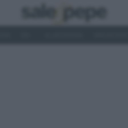
OGHI
VINI
IL LATO VEGETALE
NEWS ED EVENT