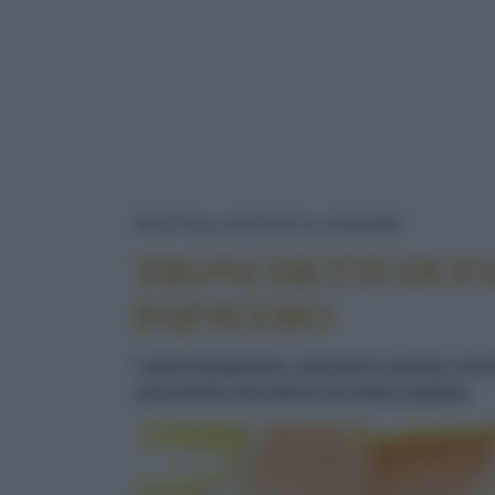
TRONCHET
RICETTE
ANTIPASTI
VERDURE
TRONCHETTI DI PA
PAPAVERO
I semi di papavero, presenti in queste cro
stuzzichino durante le tue feste natalizie