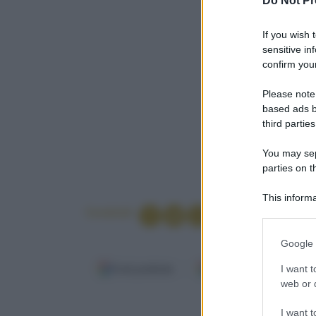
Do Not Pr
If you wish 
sensitive in
confirm your
Please note
based ads b
third parties
You may sepa
parties on t
This informa
Participants
Condividi
Please note
Google 
information 
deny consent
I want t
Fonti preferite
Google Discover
in below Go
web or d
Media
I want t