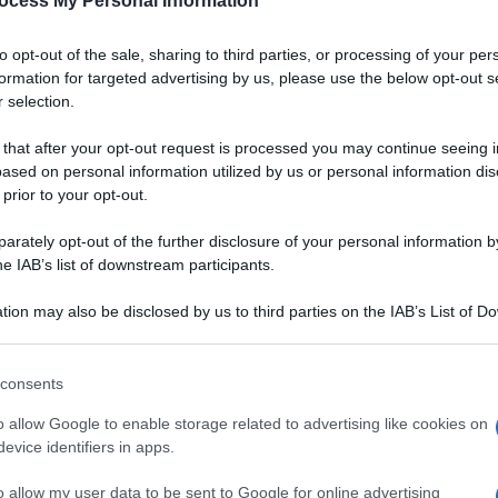
ocess My Personal Information
to opt-out of the sale, sharing to third parties, or processing of your per
formation for targeted advertising by us, please use the below opt-out s
 selection.
 that after your opt-out request is processed you may continue seeing i
ased on personal information utilized by us or personal information dis
 prior to your opt-out.
rately opt-out of the further disclosure of your personal information by
he IAB’s list of downstream participants.
tion may also be disclosed by us to third parties on the IAB’s List of 
 that may further disclose it to other third parties.
 that this website/app uses one or more Google services and may gath
consents
including but not limited to your visit or usage behaviour. You may click 
 to Google and its third-party tags to use your data for below specifi
o allow Google to enable storage related to advertising like cookies on
ogle consent section.
evice identifiers in apps.
Ingredienti
o allow my user data to be sent to Google for online advertising