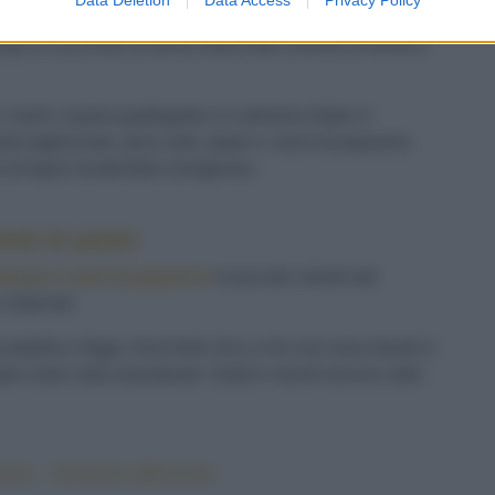
le nello schiacciapatate fino a formare un purè.
gi un cucchiaio di farina setacciata insieme al lievito e
i tuorli, il grana grattugiato e il salmone tritato in
eto tagliuzzato, poco sale, pepe e i semi di papavero,
io di legno rendendolo omogeneo.
etti di patate
micato e semi di papavero
ricava dei cilindri del
infarinali.
adella e friggi i tronchetti, fino a che non sono dorati in
re sulla carta assorbente. Salali e servili ancora caldi.
mone
#salmone affumicato