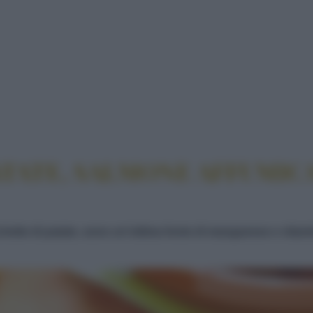
TI DI PATATE, SALMONE AFFUMICATO E SEMI DI 
TATE, SALMONE AFFUMICA
cchette di patate, sono un'ottima fonte di manganese e vita