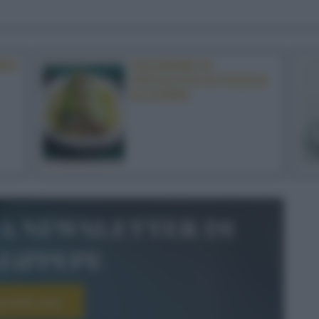
IPS
SALMONE AI
PISTACCHI IN FASCIA
DI PORRI
la newsletter di
le&pepe
scriviti ora!