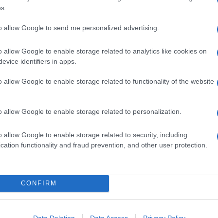
500 GRAMMI PATATE BIANCHE
s.
1 CUCCHIAIO FARINA
to allow Google to send me personalized advertising.
150 GRAMMI SALMONE AFFUMICATO
 1 TUORLI
o allow Google to enable storage related to analytics like cookies on
3 CUCCHIAI GRANA GRATTUGGIATO
evice identifiers in apps.
1 CIUFFETTO ANETO
o allow Google to enable storage related to functionality of the website
1 CUCCHIAIO PAPAVERO SEMI
Q.B. 1 OLIO PER FRIGGERE
.B. 1 SALE
o allow Google to enable storage related to personalization.
.B. 1 PEPE
1 CUCCHIAINO LIEVITO PER TORTE SALATE
o allow Google to enable storage related to security, including
cation functionality and fraud prevention, and other user protection.
chetti di patate, salmone affumicato e
CONFIRM
dell’acqua e con una spazzolina, poi cuocile senza
l'acqua bollente ma inizia la cottura con l'acqua fredda.
Data Deletion
Data Access
Privacy Policy