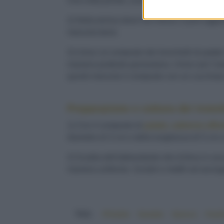
Una volta pronte, scolale, sbucciale e passa
2) Nella terrina dove hai messo il purè aggiun
mescola bene.
3) Unisci al composto dei
tronchetti di patate
maniera piuttosto grossolana. Unisci poi l’an
quindi mescola il composto con un cucchia
Preparazione e cottura dei tronch
1) Con il composto di
patate, salmone affu
diametro di 3 cm e della lunghezza di 5 cm e 
2) Scalda dell'abbondante olio d'oliva in una p
maniera uniforme. Scolali e mettili ad asciuga
TAG:
#Natale
#patate
#pesce
#sal