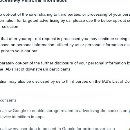
ocess My Personal Information
to opt-out of the sale, sharing to third parties, or processing of your per
formation for targeted advertising by us, please use the below opt-out s
 selection.
 that after your opt-out request is processed you may continue seeing i
ased on personal information utilized by us or personal information dis
 prior to your opt-out.
rately opt-out of the further disclosure of your personal information by
he IAB’s list of downstream participants.
tion may also be disclosed by us to third parties on the IAB’s List of 
 that may further disclose it to other third parties.
 that this website/app uses one or more Google services and may gath
consents
including but not limited to your visit or usage behaviour. You may click 
 to Google and its third-party tags to use your data for below specifi
o allow Google to enable storage related to advertising like cookies on
ogle consent section.
evice identifiers in apps.
estate, da preparare in
VOTA
 dopo, conservato
o allow my user data to be sent to Google for online advertising