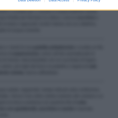
ndelle e scottale per 1 minuto in acqua bollente salata;
cqua fredda per fermare la cottura. Lava le
zucchine
e
li la testa e sgusciali; incidi il dorso con un coltellino,
 getto di acqua corrente.
do e i bordi di una
padella antiaderente
e scalda un filo
zico di
peperoncino
; unisci all'olio aromatizzato le
io di minuti, mescolandole con un cucchiaio di legno.
alore, poi togli dal fuoco la padella e regola di
sale
.
ente ciotola
; lascia raffreddare.
a salata, seguendo i tempi indicati sulla confezione,
edda. Versa il riso nella ciotola insieme alle verdure e ai
rgine di oliva e profuma con qualche filo di
erba
riso con gamberetti, zucchine e carote
e lasciala
virla.