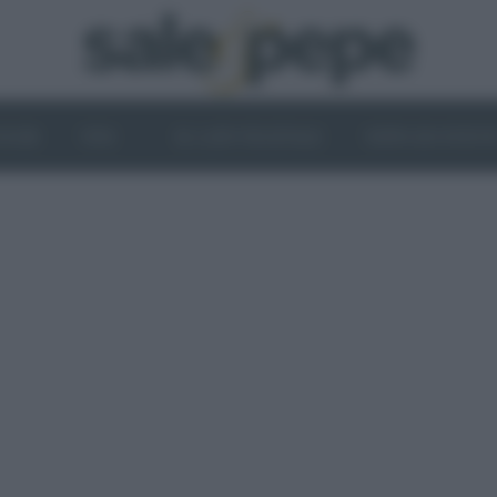
OGHI
VINI
IL LATO VEGETALE
NEWS ED EVENT