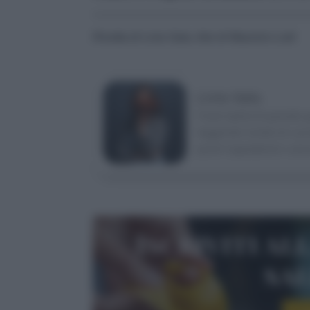
Ricetta di Livia Sala, foto di Maurizio Lodi
Livia Sala
Food stylist di grande 
leggendo riviste di cuci
pochi ingredienti e ama
Iscriviti al
sa