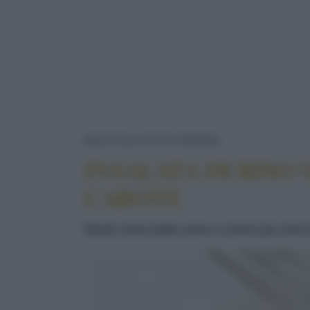
INSALATA DI 
RICETTE
PIATTO FREDDO
INSALATA DI RISO
CAROTE
Ideale come piatto unico o anche per arricc