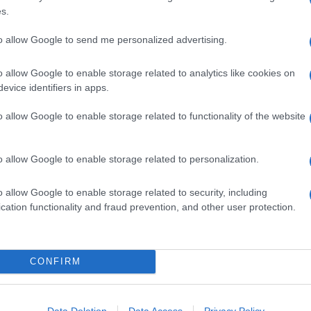
ne le
verdure
, i
s.
avvolgono il chicco del
riso Venere
, saporito e intrigante
to allow Google to send me personalized advertising.
na
o allow Google to enable storage related to analytics like cookies on
 bianca, originaria del vercellese, ma coltivata in
evice identifiers in apps.
nero asiatico. È ottimo
bollito
,
pilaf
o negli
sformati
o per
stacei
.
o allow Google to enable storage related to functionality of the website
Ingredienti
o allow Google to enable storage related to personalization.
280 G DI RISO NERO (VENERE)
200 G DI GAMBERETTI
o allow Google to enable storage related to security, including
4 CAROTE
cation functionality and fraud prevention, and other user protection.
3 ZUCCHINE
1/2 SPICCHIO DI AGLIO
1 MAZZETTO ERBA CIPOLLINA
CONFIRM
OLIO DI OLIVA EXTRAVERGINE
PEPERONCINO
SALE
Data Deletion
Data Access
Privacy Policy