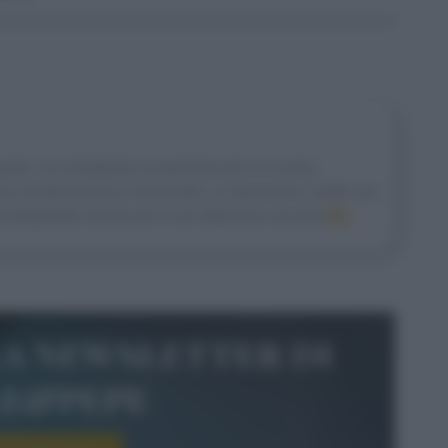
gusto, ha sviluppato la passione per la cucina
na mentre faceva l’università. Le piacciono i piatti con
 fotografarli anche per il suo delizioso account
IG.
la newsletter di
le&pepe