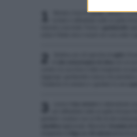
1
Monda e lava le
carote
, affettale a ro
scolale e raffreddale sotto un getto d'a
riducele a tocchetti. Pulisci i
gamberetti
, tog
estrai il filetto nero e lavali con cura sotto il
2
Strofina con 1/2 spicchio di
aglio
il fon
di
olio extravergine di oliva
con un piz
carote e le zucchine e falle insaporire un pa
Aggiungi i gamberetti e lascia che prendano c
Trasferisci le verdure e i gamberi in una
capi
3
Lessa il
riso venere
in abbondante acqu
poi raffreddalo sotto un getto d'acqua fr
gamberi; condisci con un filo di olio extrave
cipollina
tagliuzzato. Mescola l'
insalata di 
insaporire in
frigo
per
20 minuti
prima di ser