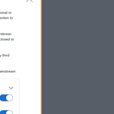
sonal or
ection to
nterest-
closed to
 third
Downstream
er and store
to grant or
ed purposes