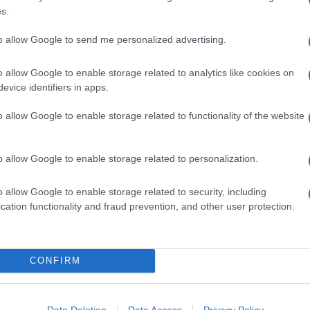
s.
stracciatella) e panna fresca, che le conferisce il tipico
to allow Google to send me personalized advertising.
a crudo.
Si conserva in
frigorifero
per un giorno e va
o allow Google to enable storage related to analytics like cookies on
evice identifiers in apps.
Ingredienti
o allow Google to enable storage related to functionality of the website
200 G DI FARINA INTEGRALE
300 G DI FARINA MANITOBA
o allow Google to enable storage related to personalization.
2 G DI LIEVITO DI BIRRA FRESCO
450 G DI POMODORINI CILIEGINI
o allow Google to enable storage related to security, including
4 BURRATE
cation functionality and fraud prevention, and other user protection.
12 FILETTI DI ACCIUGHE SOTT'OLIO
1 LIMONE NON TRATTATO
1 CIUFFO DI BASILICO
CONFIRM
OLIO EXTRAVERGINE D'OLIVA
SALE
Data Deletion
Data Access
Privacy Policy