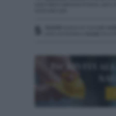
metà e fettine sottilissime di limone, sale e un
minuti sotto il grill.
5
Guarnite
la pizza con 4 acciughe
scol
centro una burratina e
irrorate
con un fi
Iscriviti al
sa
I