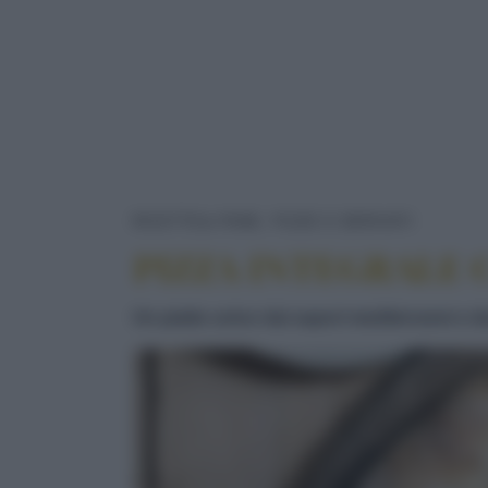
PIZZA 
RICETTE
PANE, PIZZE E DERIVATI
PIZZA INTEGRALE 
Un piatto unico dai sapori mediterranei e d