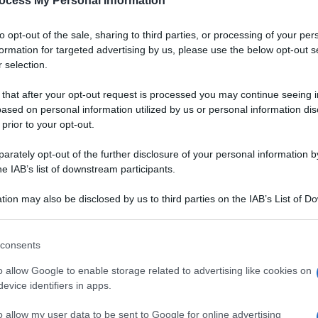
ocess My Personal Information
to opt-out of the sale, sharing to third parties, or processing of your per
formation for targeted advertising by us, please use the below opt-out s
 selection.
 that after your opt-out request is processed you may continue seeing i
ased on personal information utilized by us or personal information dis
 prior to your opt-out.
rately opt-out of the further disclosure of your personal information by
he IAB’s list of downstream participants.
tion may also be disclosed by us to third parties on the IAB’s List of 
 that may further disclose it to other third parties.
 that this website/app uses one or more Google services and may gath
consents
including but not limited to your visit or usage behaviour. You may click 
 sentori agrumati, in
 to Google and its third-party tags to use your data for below specifi
VOTA
o allow Google to enable storage related to advertising like cookies on
e
ogle consent section.
evice identifiers in apps.
 è un formaggio a pasta
filata
di latte vaccino che
o allow my user data to be sent to Google for online advertising
lucro della burrata, di colore
bianco
lucido, in realtà funge