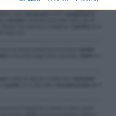
otola con 1 cucchiaio di acqua tiepida, poi
aggiungete
iente e infine
incorporate
le farine:
amalgamate
gli
ale e
lavorate
il composto prima nella ciotola, poi sul
 a ottenere una palla liscia e omogenea.
Copritela
con la
0 minuti circa.
ra un po' finché risulterà liscio ed elastico;
ripetete
itelo
in una ciotola leggermente unta d'olio,
coprite
con
telo
in modo da ottenere 4 palline lisce;
sistematele
i,
copritele
con un telo pulito e
lasciatele
lievitare
per 4
porzione di impasto fino a formare un disco, quindi
carta da forno,
farcite
con 1/4 dei pomodorini tagliati a