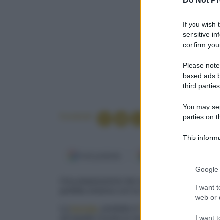
Do Not Pr
If you wish 
sensitive in
confirm your
Please note
based ads b
third parties
You may sepa
Condividi
parties on t
This informa
Participants
Fonti preferite
Google Discover
Please note
Google 
information 
Una preparazione dai sapori mediterranei e dai
deny consent
I want t
perfetta sintonia con la sapidità delle acciugh
in below Go
web or d
La
burrata
, prodotta in
Puglia
per tradizione,
I want t
all'aspetto ricorda la mozzarella: il sottile invo