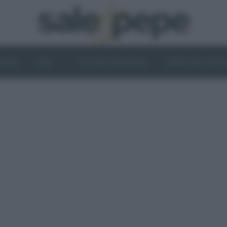
OGHI
VINI
IL LATO VEGETALE
NEWS ED EVENT