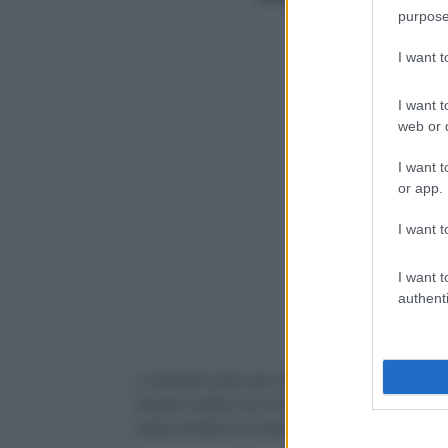
purpose
I want 
I want t
web or d
I want t
or app.
I want t
I want t
authenti
I croissant sono per antonomasia un alimen
iniziare subito con il piede giusto la giorna
moka rendono il risveglio meno duro. Ecco