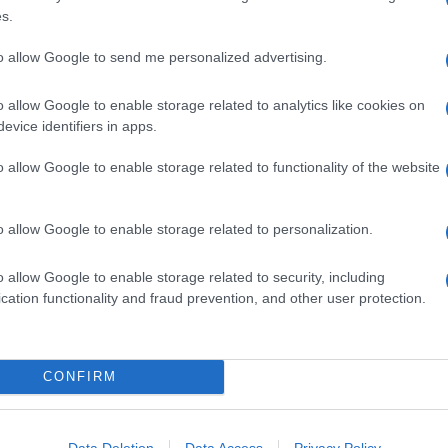
90 GRAMMI BURRO MORBIDO
s.
420 GRAMMI BURRO SALATO
180 GRAMMI CREMA PASTICCERA
to allow Google to send me personalized advertising.
655 GRAMMI FARINA MANITOBA
o allow Google to enable storage related to analytics like cookies on
400 MILLILITRI LATTE PARZIALMENTE SCREMATO
evice identifiers in apps.
18 GRAMMI LIEVITO DI BIRRA
70 GRAMMI MANDORLE A FILETTI
o allow Google to enable storage related to functionality of the website
2 CUCCHIAI PANNA FRESCA
QB SALE
o allow Google to enable storage related to personalization.
3 TUORLI
1 UOVO
o allow Google to enable storage related to security, including
QB ZUCCHERO A VELO
cation functionality and fraud prevention, and other user protection.
145 GRAMMI ZUCCHERO SEMOLATO
CONFIRM
to fondamentale nella
colazione all'italiana
che ci fanno
ta. Abbinati ad un buon caffè fumante appena uscito dalla
 come realizzarli comodamente da casa.
Data Deletion
Data Access
Privacy Policy