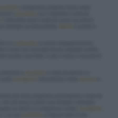
morbidire
a temperatura ambiente il burro salato
a forno e
stendetelo
con il matterello in modo da
e
i lembi della carta in modo da creare una sorta di
urro dandogli una forma perfetta.
Mettete
il panetto in
x26 cm e
sistematevi
al centro il rettangolo di burro
o in modo che i lati lunghi dei due rettangoli risultino
late la pasta a pacchetto, in alto, in basso e nel punto di
o antiorario) e
stendetelo
in modo da ottenere un
3 parti,
avvolgetelo
nella pellicola e fatelo
riposare
in
erello (nel senso ortogonale al precedente) in modo da
i lati corti verso il centro e poi chiudete il rettangolo
tangolo da 18x22 cm composto da 4 strati).
Avvolgetelo
er 1 ora, poi
trasferitelo
in frigo per tutta la notte.