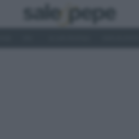
OGHI
VINI
IL LATO VEGETALE
NEWS ED EVENT