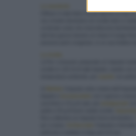
Le mandorle
Diffuse in tutta Italia ma più tipiche al Sud, l
sia a livello domestico (in ricette dolci e sala
va tenuto conto che irrancidiscono facilment
dal loro guscio durano un mese in luogo fres
possono però congelare, in un sacchettino da 
La ricetta
1) Per i croissant, preparate un impasto mo
sciolto in 120 ml di latte tiepido; coprite con 
temperatura ambiente, poi
coprite
con pelli
2)
Mettete
l'impasto nella ciotola dell'impast
tiepido e
incorporatelo
con il gancio a bass
zucchero e 15 g di sale, poi
amalgamate
la 
parte e 20 g di burro salato sciolto.
Impastat
fino a ottenere un impasto liscio ed elastico.
po' a mano.
Schiacciate
l'impasto e formate
pellicola e mettete in frigo per 6-8 ore.