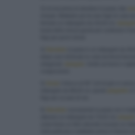
3) Un'ora prima di stendere la pasta, fate
am
rimasto. Mettetelo poi tra due fogli di carta d
formare un rettangolo da 24x18 cm;
ripiegat
busta della misura giusta per contenere il b
frigo per pochi minuti.
4)
Stendete
la pasta in un rettangolo da 40
(dopo aver eliminato la carta da forno) facend
ortogonali;
ripiegate
i lembi sul burro e sigil
congiunzione.
5)
Girate
il blocco di 90° (1/4 di giro in sens
rettangolo da 68x20 cm, quindi
piegatelo
in 
frigo per un paio di ore.
6)
Stendete
nuovamente la pasta con il matt
ottenere un rettangolo da 72x22 cm:
piegate
come fosse un libro (dovrete ricavare un ret
nella pellicola e mettetelo prima in freezer p