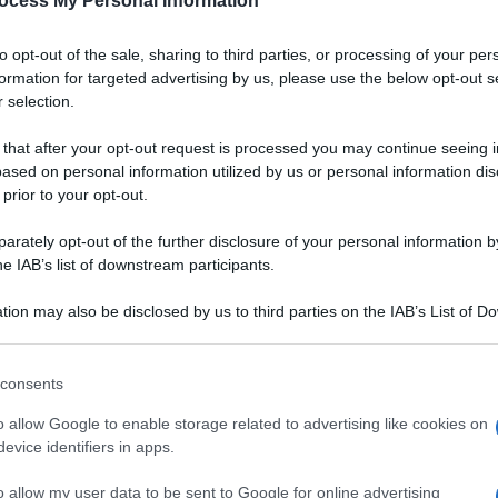
ocess My Personal Information
to opt-out of the sale, sharing to third parties, or processing of your per
formation for targeted advertising by us, please use the below opt-out s
 selection.
 that after your opt-out request is processed you may continue seeing i
ased on personal information utilized by us or personal information dis
 prior to your opt-out.
rately opt-out of the further disclosure of your personal information by
he IAB’s list of downstream participants.
tion may also be disclosed by us to third parties on the IAB’s List of 
 that may further disclose it to other third parties.
 that this website/app uses one or more Google services and may gath
consents
including but not limited to your visit or usage behaviour. You may click 
 to Google and its third-party tags to use your data for below specifi
o allow Google to enable storage related to advertising like cookies on
Ingredienti
ogle consent section.
evice identifiers in apps.
1 CUCCHIAIO AMIDO DI MAIS
o allow my user data to be sent to Google for online advertising