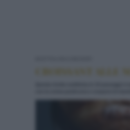
CROISSANT A
RICETTE
DOLCI/DESSERT
CROISSANT ALLE 
Questa ricetta suddivisa in 10 passaggi ci
con la crema pasticcera e cosparsi di mandor