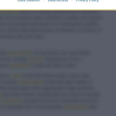
e
mandorle
hanno un impiego gastronomico vastissimo
te) che industriale (dagli amaretti ai confetti). All’acquisto
e (a causa degli acidi grassi che contengono): protette
co, mentre sgusciate arrivano al massimo a 10 giorni; si
freezer, fino a tre mesi.
rbido
mescolando
115 g di farina con 3 g di lievito
un telo, lasciate
lievitare
l'impasto per 2 ore a
cola e
trasferitelo
in frigo per tutta la notte.
atrice,
unite
il resto del lievito sciolto in poco latte
a velocità.
Aggiungete
la metà del latte rimasto, lo
farina avanzata e infine aggiungete il latte tenuto da
e
per diversi minuti, aumentando man mano la velocità,
Trasferitelo
sul piano di lavoro e impastate ancora un
 un rettangolo da 5 cm di spessore:
avvolgetelo
nella