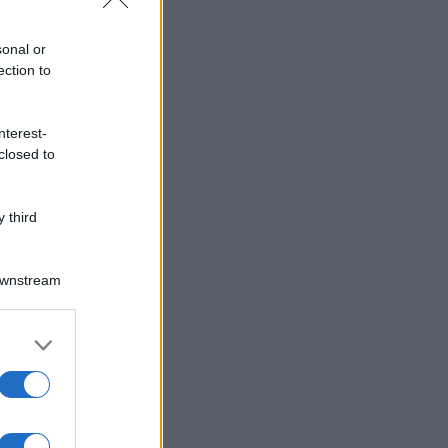
sonal or
ection to
nterest-
closed to
 third
Downstream
er and store
to grant or
ed purposes