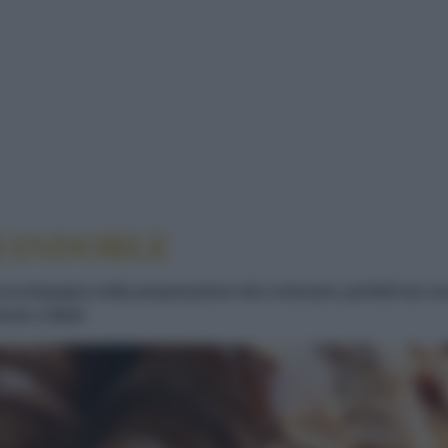
LLE MANDORLE
MANDORLE
 accompagna nella preparazione dei croissant, perfetti da c
le a filetti