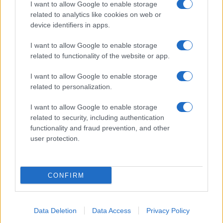
I want to allow Google to enable storage
Pulire le verdure
related to analytics like cookies on web or
Decorare
device identifiers in apps.
LUOGHI E PERSONAGGI
VINI E TERRITORI
I want to allow Google to enable storage
Località
Glossario
related to functionality of the website or app.
Personaggi
Bere bene
I want to allow Google to enable storage
Made in Italy
Conoscere il vino
related to personalization.
Mondo
I want to allow Google to enable storage
NEWS ED EVENTI
VIDEO
related to security, including authentication
News
functionality and fraud prevention, and other
Jeunes Restaurateurs
user protection.
Eventi
Consigli pratici
CONFIRM
Benessere
Cultura del cibo
Data Deletion
Data Access
Privacy Policy