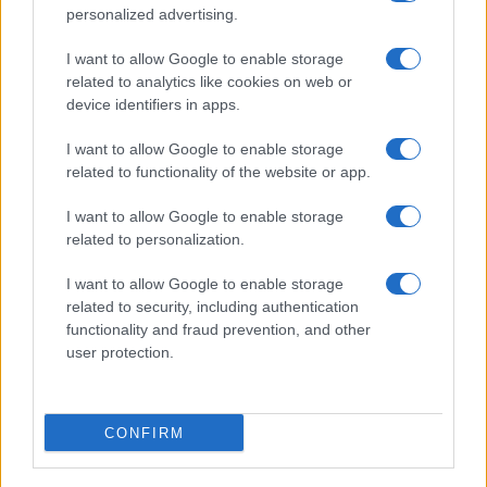
Preparare il pesce
personalized advertising.
Fare la pasta
I want to allow Google to enable storage
Pulire le verdure
related to analytics like cookies on web or
Decorare
device identifiers in apps.
LUOGHI E PERSONAGGI
VINI E TERRITORI
I want to allow Google to enable storage
Località
Glossario
related to functionality of the website or app.
Personaggi
Bere bene
I want to allow Google to enable storage
Made in Italy
Conoscere il vino
related to personalization.
Mondo
I want to allow Google to enable storage
NEWS ED EVENTI
VIDEO
related to security, including authentication
News
functionality and fraud prevention, and other
Jeunes Restaurateurs
user protection.
Eventi
Consigli pratici
CONFIRM
Benessere
Cultura del cibo