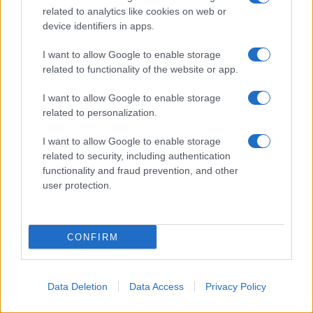
related to analytics like cookies on web or
device identifiers in apps.
I want to allow Google to enable storage
related to functionality of the website or app.
I want to allow Google to enable storage
related to personalization.
SECONDI
SECONDI
I want to allow Google to enable storage
maiale alle
Spezzatino di
"Pesce" frit
related to security, including authentication
sse
cinghiale al vino
functionality and fraud prevention, and other
user protection.
CONFIRM
Data Deletion
Data Access
Privacy Policy