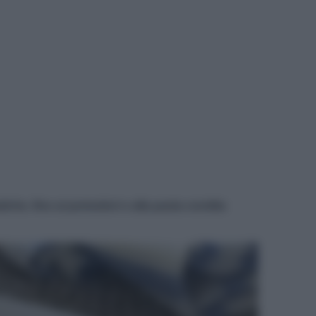
I"
tiche, fino ai pomodori e alla pasta condita