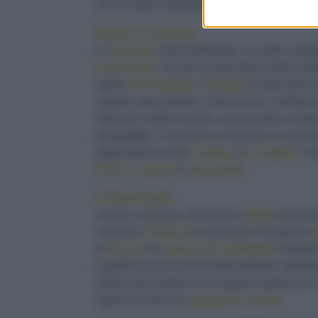
un secondo sostanzioso, diventano un piatto u
Ripieni a confronto
Le
farciture
sono tantissime, la nostra versi
napoletana
, che dà il nome alla ricetta ("imb
quella
alla siciliana
. A
Napoli
si mescolano m
capperi, prezzemolo, si farciscono i molluschi
mancare uvetta e pinoli, caciocavallo e spesso 
pangrattato; i calamari si cuociono in sugo d
aggiungono anche
verdure
e
acciughe
. I 
forno
,
a vapore
e
alla
griglia
.
Calamari puliti
Lavate i calamari, eliminate la
pelle
ed elimi
l'esterno i
tentacoli
e staccateli. Estraete la
la
bocca
e la
striscia di cartilagine
traspare
Lavateli ancora anche internamente, tamponat
all'orlo, per evitare che il ripieno fuoriesca 
oppure cucirla con
spago da cucina
.