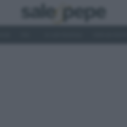
OGHI
VINI
IL LATO VEGETALE
NEWS ED EVENT