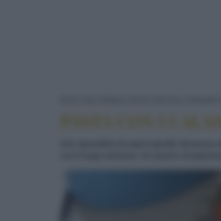
RICETTE
PRIMI
PASTA SECCA
SPAGHETT
PASTA CON I CALA
Uno sposalizio di sapori gentili, dal pesce 
con il sugo marinaro. Un pizzico di peperonc