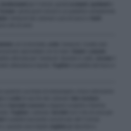
e
sbollentateli
per 3 minuti, quindi
scolateli
,
spellateli
e
Tostate
i pinoli pochi minuti in un padellino antiaderente
iate
i tentacoli dei calamari a piccoli pezzi e
fateli
co olio di semi.
tetele
con la forchetta,
unite
i tentacoli, l'uvetta solo
 prezzemolo spezzettato con le mani.
Salate
e
pepate
.
ella utilizzata per i tentacoli. Quando è caldo,
versate
il
dolo abbastanza liquido.
Togliete
la padella dal fuoco e
on qualche cucchiaio di extravergine a fuoco dolcissimo
lio e
unite
le sacche dei calamari;
fate rosolare
,
ino e
lasciate
cuocere
a tegame scoperto e fiamma
tanto.
Togliete
i calamari,
farciteli
con il mix di uova per
eli
in padella lasciando cuocere per altri 5 minuti.
o e, quando sono tiepidi,
togliete
gli stecchini e