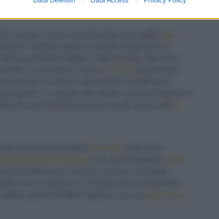
nico serviti con la pasta o il riso.
one è un po' un mix, ma le più note sono quella
alla
uttunati" significa ripieni in dialetto napoletano), e
ollica, pomodori ciliegini o del piennolo, olive nere,
 puliti e si cuociono in rosso. In
Sicilia
non possono
la ricotta, la cipolla e alla mollica si preferisce il
i pomodoro. Le varianti sono tante e spesso al ripieno si
molluschi così preparati possono essere anche cotti
in
nate delicatamente tutte le
interiora
, tirate verso
ghiandola dell'inchiostro
nero ed eliminate gli
occhi
,
nte che attraversa il mollusco simile a una spada.
eli con un canovaccio. Farciteli senza riempirli fino
in cottura, quindi chiudete l'apertura con uno
stecchino