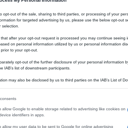
ocess My Personal Information
to opt-out of the sale, sharing to third parties, or processing of your per
formation for targeted advertising by us, please use the below opt-out s
 selection.
 that after your opt-out request is processed you may continue seeing i
ased on personal information utilized by us or personal information dis
 prior to your opt-out.
rately opt-out of the further disclosure of your personal information by
he IAB’s list of downstream participants.
tion may also be disclosed by us to third parties on the IAB’s List of 
 that may further disclose it to other third parties.
 that this website/app uses one or more Google services and may gath
consents
including but not limited to your visit or usage behaviour. You may click 
 to Google and its third-party tags to use your data for below specifi
o allow Google to enable storage related to advertising like cookies on
Ingredienti
ogle consent section.
evice identifiers in apps.
320 G DI SPAGHETTI
o allow my user data to be sent to Google for online advertising