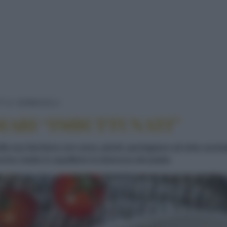
PASTA CON I CALAMARI "IMBUTTUNAT
I E VERMICELLI
MARI “IMBUTTUNATI”
alla sua farcitura con uova, pinoli, parmigiano ed erbe aroma
ino mette in equilibrio la dolcezza del piatto