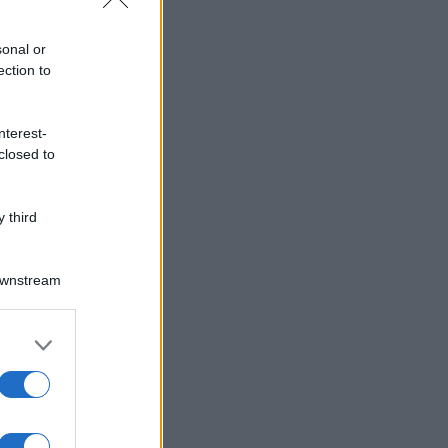
sonal or
ection to
nterest-
closed to
 third
Downstream
er and store
to grant or
ed purposes