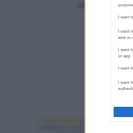
purpose
Calorie
660/porzione
I want 
I want t
1
web or d
I want t
or app.
I want t
I want t
authenti
I
calamari imbuttunati
, cioè
ripieni
, sono co
rendono bene anche cotti
a vapore
,
in forn