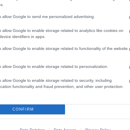
4 CALAMARI PULITI
s.
4 UOVA
40 G DI PARMIGIANO REGGIANO GRATTUGIATO
to allow Google to send me personalized advertising.
10 G DI UVETTA SULTATINA
o allow Google to enable storage related to analytics like cookies on
0 G DI PINOLI
evice identifiers in apps.
1,5 KG DI POMODORI SAN MARZANO
1 SPICCHIO DI AGLIO
o allow Google to enable storage related to functionality of the website
1 PEPERONCINO
1 MAZZETTO DI PREZZEMOLO
o allow Google to enable storage related to personalization.
BASILICO
OLIO DI SEMI DI ARACHIDE
o allow Google to enable storage related to security, including
OLIO EXTRAVERGINE D'OLIVA
cation functionality and fraud prevention, and other user protection.
SALE
PEPE
CONFIRM
tti
in bianco o con il pomodoro
, ma in alcune varianti
o
e
alla griglia
. Accompagnati da verdure e purè sono
Data Deletion
Data Access
Privacy Policy