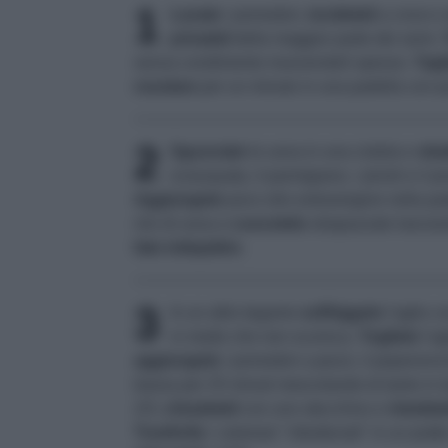
1
Lavate
i pomodori,
incideteli
a croce 
privateli
della maggior parte dei semi.
senza condimento muovendoli spesso.
Tagl
rosolare
per un minuto in una padella con po
2
Sgusciate
le uova in una ciotola e
sbat
sciacquata, il parmigiano, i pinoli e il
Aggiungete
poco olio extravergine nella pad
mix di uova e
cuocetelo
strapazzato lascian
fate intiepidire
.
3
In un altro tegame
soffriggete
l'aglio c
in modo che non scurisca.
Togliete
l'ag
aggiungete
i pomodori a pezzi, il peperonc
bassa per 25 minuti mescolando di tanto in 
2/3,
chiudeteli
con uno stecchino e
rimettet
Trasferite
i calamari "mbuttunati" in un piatt