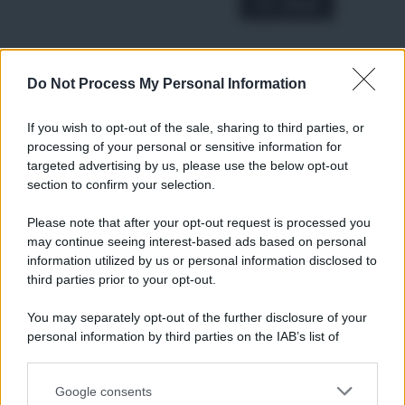
A € 28,90
Do Not Process My Personal Information
RICETTE
Ricette di stagione
If you wish to opt-out of the sale, sharing to third parties, or
Dolci e dessert
© 2026 Belpietro Edizioni
processing of your personal or sensitive information for
Periodiche SRL
Primi piatti
targeted advertising by us, please use the below opt-out
Ripr. riservata
Secondi piatti
section to confirm your selection.
P.I. 13673600964
Pane e pizze
Privacy Policy
Please note that after your opt-out request is processed you
Aperitivi
may continue seeing interest-based ads based on personal
Cookie Policy
Antipasti
information utilized by us or personal information disclosed to
Preferenze Privacy
Salse e sughi
third parties prior to your opt-out.
Pubblicità
Torte salate
Note legali
You may separately opt-out of the further disclosure of your
Contorni
Chi siamo
personal information by third parties on the IAB’s list of
Marmellate e confetture
downstream participants.
Le migliori ricette di Sale&Pepe
Google consents
This information may also be disclosed by us to third parties
OCCASIONI SPECIALI
SCUOLA DI CUCINA