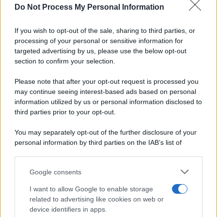
Do Not Process My Personal Information
RICETTE
Ricette di stagione
If you wish to opt-out of the sale, sharing to third parties, or
Dolci e dessert
© 2026 Belpietro Edizioni
processing of your personal or sensitive information for
Periodiche SRL
Primi piatti
targeted advertising by us, please use the below opt-out
Ripr. riservata
Secondi piatti
section to confirm your selection.
P.I. 13673600964
Pane e pizze
Privacy Policy
Please note that after your opt-out request is processed you
Aperitivi
may continue seeing interest-based ads based on personal
Cookie Policy
Antipasti
information utilized by us or personal information disclosed to
Preferenze Privacy
Salse e sughi
third parties prior to your opt-out.
Pubblicità
Torte salate
Note legali
You may separately opt-out of the further disclosure of your
Contorni
Chi siamo
personal information by third parties on the IAB’s list of
Marmellate e confetture
downstream participants.
Le migliori ricette di Sale&Pepe
Google consents
This information may also be disclosed by us to third parties
OCCASIONI SPECIALI
SCUOLA DI CUCINA
on the IAB’s List of Downstream Participants that may further
I want to allow Google to enable storage
Natale
Ingredienti
disclose it to other third parties.
related to advertising like cookies on web or
Torte di compleanno
Come fare a...
device identifiers in apps.
Please note that this website/app uses one or more Google
Menu bambini
Dizionario