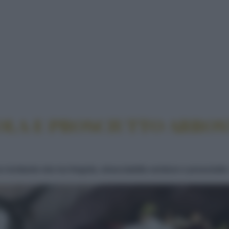
REGOLA E PROSCIUTTO ARROSTO CON UVA E PEPER
OLA E PROSCIUTTO ARROS
 invitante mix tra fregola, stracciatella verdure e prosciutt