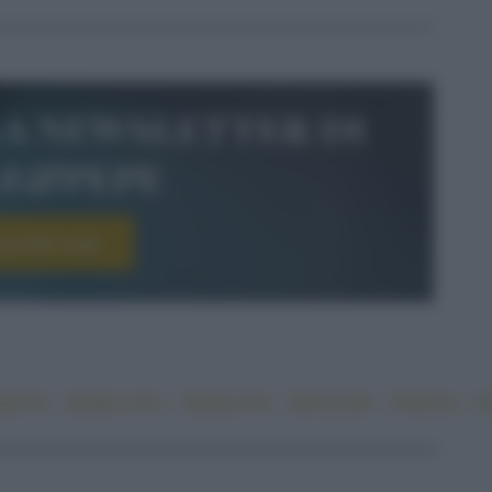
la newsletter di
le&pepe
scriviti ora!
peroni
#piatto unico
#pistacchio
#prosciutto
#sfizioso
#