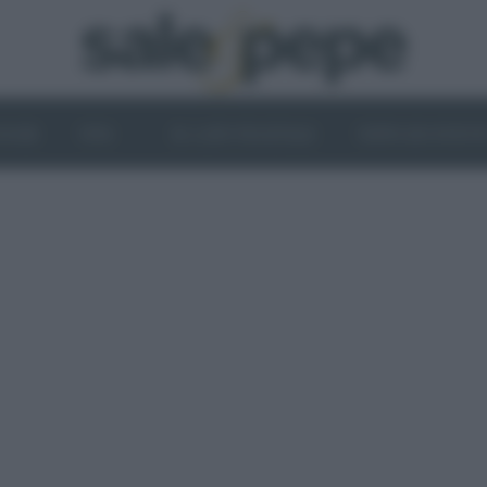
OGHI
VINI
IL LATO VEGETALE
NEWS ED EVENT