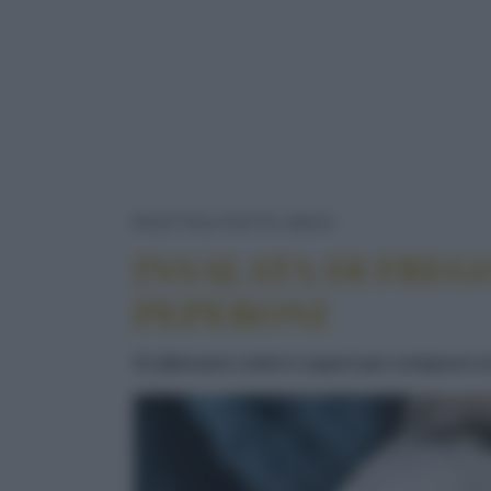
INSALATA DI F
RICETTE
PIATTO UNICO
INSALATA DI FREG
PEPERONI
Si alternano colori e sapori per comporre un