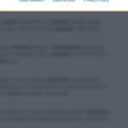
SALE
PEPE
o,
puliteli
internamente e
riduceteli
in falde. Quindi
sotto il grill del forno; poi
tagliateli
a striscioline.
alata,
scolatela
al dente e
raffreddatela
sotto acqua
ela in una grande ciotola,
conditela
con un filo di olio e
ate
bene.
 metà. In una ciotolina,
sminuzzate
la stracciatella
conditela con
2
cucchiai di olio,
2
cucchiai di acqua, un
' di maggiorana tritata, sale e pepe.
 i peperoni, l'uva e il prosciutto a pezzetti.
Mescolate
e
po' di pistacchi tritati grossolanamente e di salsina di