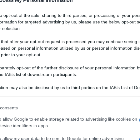
ocess My Personal Information
to opt-out of the sale, sharing to third parties, or processing of your per
formation for targeted advertising by us, please use the below opt-out s
 selection.
 that after your opt-out request is processed you may continue seeing i
ased on personal information utilized by us or personal information dis
 prior to your opt-out.
rately opt-out of the further disclosure of your personal information by
he IAB’s list of downstream participants.
tion may also be disclosed by us to third parties on the IAB’s List of 
 that may further disclose it to other third parties.
 that this website/app uses one or more Google services and may gath
consents
including but not limited to your visit or usage behaviour. You may click 
 to Google and its third-party tags to use your data for below specifi
o allow Google to enable storage related to advertising like cookies on
ogle consent section.
evice identifiers in apps.
itante mix tra fregola,
VOTA
nico ricco e voluttuoso
o allow my user data to be sent to Google for online advertising