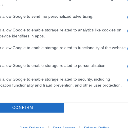
s.
una pasta tipica della Sardegna preparata in modo
ale; secondo la ricetta originale, l'impasto è lavorato
ondo fino a quando si formano tante
palline
irregolari
che
to allow Google to send me personalized advertising.
o allow Google to enable storage related to analytics like cookies on
evice identifiers in apps.
tta sostituendo la fregola con
cuscus
o riso
Basmati
.
o allow Google to enable storage related to functionality of the website
Ingredienti
200 G DI FREGOLA
o allow Google to enable storage related to personalization.
160 G DI PROSCIUTTO ARROSTO
120 G DI STRACCIATELLA
o allow Google to enable storage related to security, including
50 G DI UVA
cation functionality and fraud prevention, and other user protection.
2 PEPERONI ROSSI
1/2 LIMONE
80 G DI PISTACCHI FRESCHI
CONFIRM
1 MAZZETTO DI MAGGIORANA
OLIO EXTRAVERGINE D'OLIVA
Data Deletion
Data Access
Privacy Policy