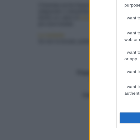
purpose
Chiamata anche fregula o freula, la
fregola
è 
artigianale o industriale con semola, acqua e s
dentro un catino di
coccio
o un largo piatto f
I want 
poi sono tostate.
I want t
La variante
web or d
Se non la trovate, potete preparare questa rice
I want t
Facile
or app.
Dosi
4
I want t
Preparazione (min.)
30
Cottura (min.)
20
I want t
Totale (min.)
20
2
authenti
Calorie
570/porzione