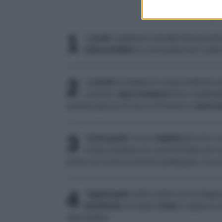
1
Lavate
i peperoni, privateli del picciol
abbrustoliteli
su una piastra ben calda o 
2
Lessate
la fregola in acqua bollente s
corrente.
Sgocciolatela
bene, trasferit
qualche goccia di succo di limone e
mescol
3
Sciacquate
l'uva e
tagliate
gli acini a
schiacciandola con una forchetta, poi 
pizzico di scorza di limone grattugiata, un po
4
Aggiungete
nella ciotola con la fregola
distribuite
nei piatti.
Unite
in ognuno un 
stracciatella.