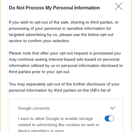
Do Not Process My Personal Information
RICETTE
Ricette di stagione
If you wish to opt-out of the sale, sharing to third parties, or
Dolci e dessert
© 2026 Belpietro Edizioni
processing of your personal or sensitive information for
Periodiche SRL
Primi piatti
targeted advertising by us, please use the below opt-out
Ripr. riservata
Secondi piatti
section to confirm your selection.
P.I. 13673600964
Pane e pizze
Privacy Policy
Please note that after your opt-out request is processed you
Aperitivi
may continue seeing interest-based ads based on personal
Cookie Policy
Antipasti
information utilized by us or personal information disclosed to
Preferenze Privacy
Salse e sughi
third parties prior to your opt-out.
Pubblicità
Torte salate
Note legali
You may separately opt-out of the further disclosure of your
Contorni
Chi siamo
personal information by third parties on the IAB’s list of
Marmellate e confetture
downstream participants.
Le migliori ricette di Sale&Pepe
Google consents
This information may also be disclosed by us to third parties
OCCASIONI SPECIALI
SCUOLA DI CUCINA
on the IAB’s List of Downstream Participants that may further
I want to allow Google to enable storage
Natale
Ingredienti
disclose it to other third parties.
related to advertising like cookies on web or
Torte di compleanno
Come fare a...
device identifiers in apps.
Please note that this website/app uses one or more Google