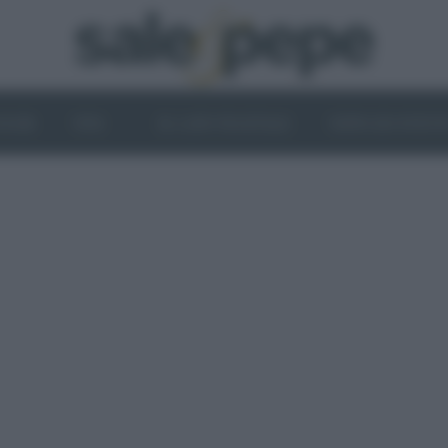
OGHI
VINI
IL LATO VEGETALE
NEWS ED EVENT