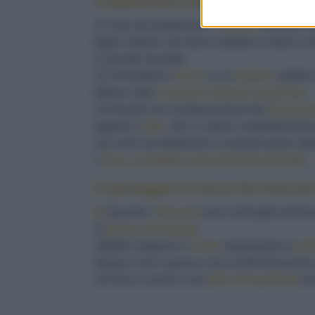
Preparazione dei finocchi gratina
1) Lava accuratamente i
finocchi
facendo att
foglie esterne, più dure e tagliali a metà in se
e lasciale da parte.
2) Fai fondere il
burro
in un
tegame
adatto a
fettine e falli
rosolare a fiamma moderata
.
4) Procedi con la preparazione dei
finocchi 
tegame il
latte
, fino a coprire completamente 
non arrivi ad ebollizione. A questo punto ab
o
fino a completo assorbimento del latte
.
Il passaggio in forno dei finocchi
5)
Quando i
finocchi
sono cotti toglili dal 
di
grana grattugiato
.
2)Metti il tegame in
forno
impostando la
cott
dorata e che il grana si sia sciolto formando
3) Porta in tavola i tuoi
finocchi gratinati
anc