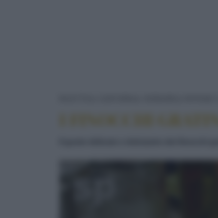
RICETTE
CONTORNI
VERDURE
RIPIENE 
I FINOCCHI GRATI
Il gusto delicato e dolciastro dei finocchi g