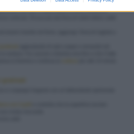
ti
enzione che non ci siano tracce di terra. Elimina le
nso verticale. Ricava poi dai finocchi delle fettine sottili
d essere inserito nel forno, aggiungi i finocchi tagliati a
gratinati
aggiustando di sale e pepe e versando nel
la verdura. Fai cuocere a fiamma viva fino a che il latte
bassa la fiamma e continua la
cottura
per altri 10 minuti,
 gratinati
fuoco e cospargi il tegame con un’abbondante spolverata
ura con il grill
e controlla che la superficie sia ben
 una crosta croccante.
ora caldi.