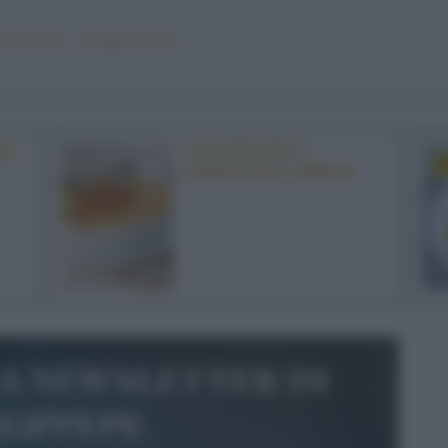
#sfizioso
#vegetariano
E,
I FAZZOLETTI
FINOCCHI E SPECK
la newsletter di
le&pepe