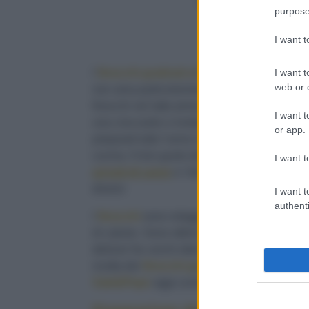
Cottura (min.)
20
purpose
Totale (min.)
30
I want 
I want t
I
finocchi gratinati
al forno
sono un contorno
web or d
non ama particolarmente questa verdura. Il 
finocchi nel latte prima di gratinarli in forn
I want t
una croccante e invitante doratura. I
finocch
or app.
preparati tutto l’anno e in ogni occasione, so
cucina. Il loro gusto dolciastro e delicato s
I want t
arrosti di carne
e i formaggi stagionati e ti
diversi
I want t
authenti
I
finocchi
sono ortaggi noti per le loro propr
di calorie. Sono ottimi crudi in una ricca e f
delizia! Se cerchi idee su come cucinare i fi
ricetta dei
finocchi gratinati al forno
, indoss
Sale&Pepe
oggi cucina con te!