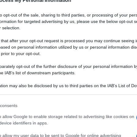
ocess My Personal Information
to opt-out of the sale, sharing to third parties, or processing of your per
formation for targeted advertising by us, please use the below opt-out s
 selection.
 that after your opt-out request is processed you may continue seeing i
ased on personal information utilized by us or personal information dis
 prior to your opt-out.
rately opt-out of the further disclosure of your personal information by
he IAB’s list of downstream participants.
tion may also be disclosed by us to third parties on the IAB’s List of 
 that may further disclose it to other third parties.
 that this website/app uses one or more Google services and may gath
consents
including but not limited to your visit or usage behaviour. You may click 
Ingredienti
 to Google and its third-party tags to use your data for below specifi
o allow Google to enable storage related to advertising like cookies on
ogle consent section.
evice identifiers in apps.
4 FINOCCHI
50 GRAMMI BURRO
o allow my user data to be sent to Google for online advertising