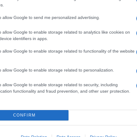
300 MILLILITRI LATTE INTERO
s.
Q.B. GRANA
to allow Google to send me personalized advertising.
o allow Google to enable storage related to analytics like cookies on
 sfizioso e saporito che solitamente piace anche a chi
evice identifiers in apps.
segreto di questa
ricetta di Sale&Pepe
è la cottura dei
o con una leggera spolverata di grana, che conferirà loro
o allow Google to enable storage related to functionality of the website
i gratinati al forno di Sale&Pepe
possono essere
no molto semplici da fare e particolarmente versatili in
i abbina molto bene a pietanze dal sapore deciso come gli
o allow Google to enable storage related to personalization.
 permette di sperimentare accostamenti sempre nuovi e
o allow Google to enable storage related to security, including
cation functionality and fraud prevention, and other user protection.
ietà aromatiche e digestive, sono ricchi di acqua e poveri
resca insalata ma,
gratinati in forno
, sono una vera
nocchi, clicca
qui
! Se invece hai scelto di provare la
CONFIRM
a subito il grembiule e accendi il grill del forno!
Data Deletion
Data Access
Privacy Policy