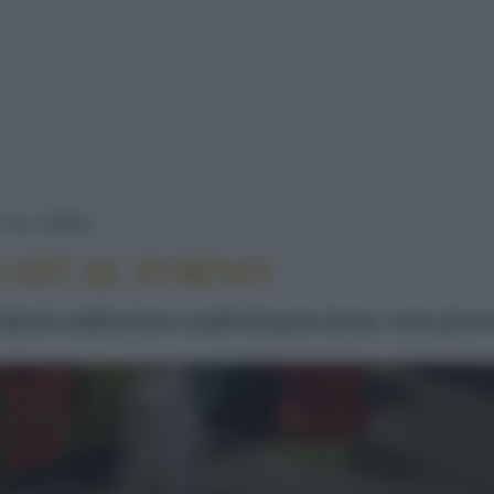
I FINOCCHI GRATINATI AL FORNO
E AL FORNO
NATI AL FORNO
ratinati si abbina bene a piatti dal gusto deciso, come gli arr