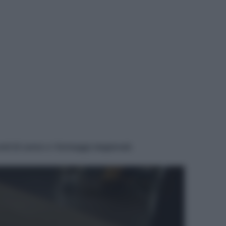
osti di carne o i formaggi stagionati.