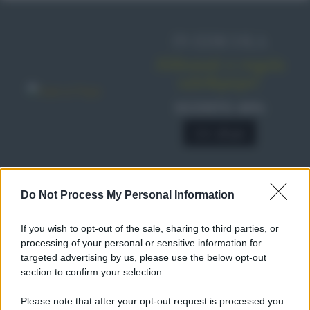
IN EDICOLA
Abbonati o regala
sale&pepe!
SCONTO 40%
A € 28,90
Do Not Process My Personal Information
RICETTE
Ricette di stagione
If you wish to opt-out of the sale, sharing to third parties, or
Dolci e dessert
© 2026 Belpietro Edizioni
processing of your personal or sensitive information for
Periodiche SRL
Primi piatti
targeted advertising by us, please use the below opt-out
Ripr. riservata
Secondi piatti
section to confirm your selection.
P.I. 13673600964
Pane e pizze
Privacy Policy
Please note that after your opt-out request is processed you
Aperitivi