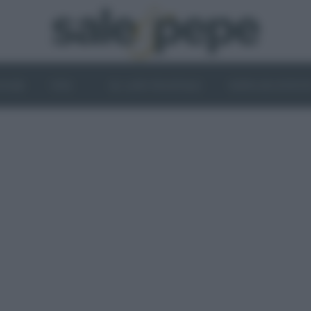
OGHI
VINI
IL LATO VEGETALE
NEWS ED EVENT