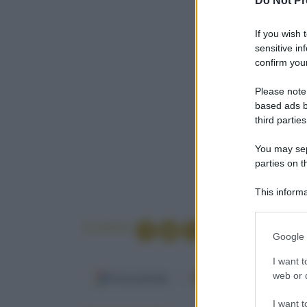
Do Not Pr
If you wish 
sensitive in
confirm your
Please note
based ads b
third parties
You may sepa
parties on t
This informa
Participants
Condividi
Please note
Google 
information 
deny consent
I want t
in below Go
web or d
Fonti preferite
Google Discover
I want t