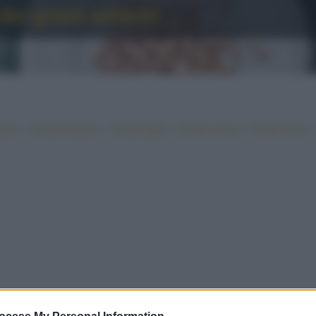
dei grani antichi
•
•
•
•
iano
Ricette sfiziose
Ricette light
Ricette veloci
Ricette facili