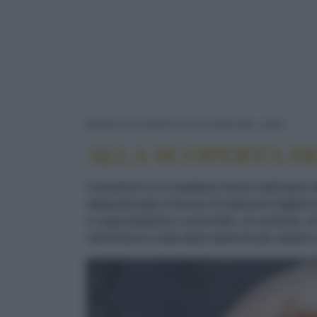
ALLA
NEWS ED EVENTI
CULTURA DEL CIBO
ALLA SCOPERTA DE
I cereali di cui vi parliamo fanno tutti part
abbandonate in favore di selezioni migliori p
e organolettiche e arricchite, al contrario,
reintrodurre nella dieta alimenti più salubri