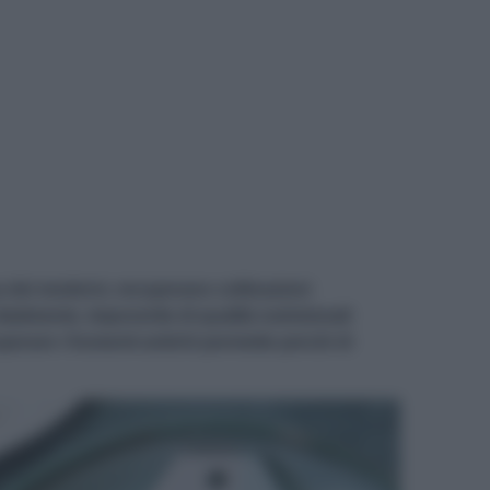
nza dei moderni, recuperano coltivazioni
fatalmente, impoverite di qualità nutrizionali
uperare i frumenti antichi permette perciò di