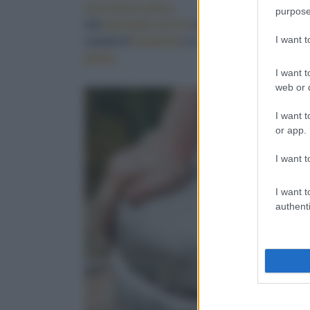
Una storia antica
purpose
Già
diecimila anni fa
, durante il
Neolitico
, i 
I want 
varietà di
frumento
e a raccoglierne i chicchi 
pietra
.
I want t
web or d
I want t
or app.
I want t
I want t
authenti