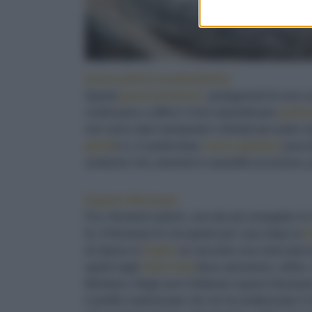
Grani antichi:caratteristiche
Questi
grani preistorici,
protagonisti di una 
continuano a offrirci il loro straordinario
patrim
non sono stati manipolati e ibridati per poter 
glutin
e e, in particolare,
meno gliadina
(una d
sostanze che, presenti in quantità eccessive, p
Il grano khorasan
Fra i frumenti antichi, uno dei più energetici è 
fa. Il khorasan fu riscoperto per caso dopo la
S
di stanza in
Egitto
ne raccolse una manciata di 
spedì negli
Stati Uniti
dove arrivarono, infine, 
Montana. Negli anni Settanta il grano khorasa
il profilo nutrizionale che ne ha evidenziato il