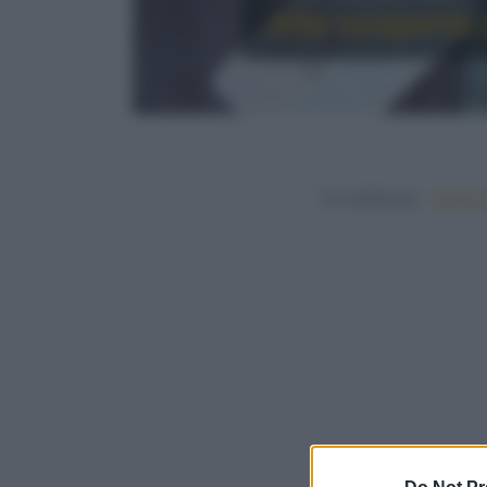
Alla scoperta 
In evidenza:
Vegetar