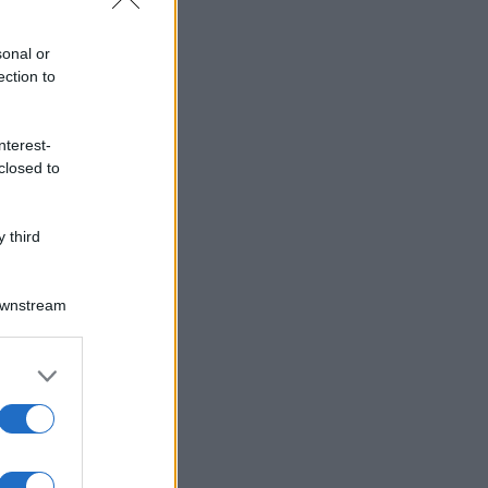
sonal or
ection to
nterest-
closed to
 third
Downstream
er and store
to grant or
ed purposes