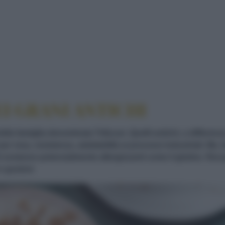
 SCOPERTA DEI GRANI ANTICHI
I GRANI ANTICHI
e della famiglia denominata Triticum. Quelli antichi, a differe
er resa, resistenza, adattabilità ai processi industriali. Ma, 
 di sostanze potenzialmente allergizzanti come il glutine. Rec
 e gustosi