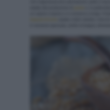
che ringiovaniscono articolazioni, pelle e mu
adatta alla produzione di
pasta
e, in particola
un sapore corposo e si conserva a lungo. Il kamut
impasti di torte
salate e dolci mentre i chicchi
in versione spezzata, simile al bulgur), dimost