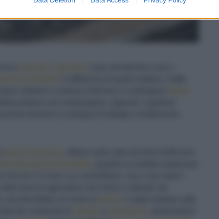
cucina
naturale e genuina
, sono arrivati fino a noi e
onio di nutrienti
. A differenza di quelli moderni, infatti,
essere coltivati in maniera intensiva e contengono
meno
elle proteine che compongono, appunto, il glutine):
ossono favorire lo sviluppo di allergie e intolleranze.
il
grano khorasan
, diffuso nella valle del Nilo 6.000 anni
econda guerra mondiale
, quando un soldato americano
chicchi e li inviò a un commilitone, che a sua volta li
nelle mani di agricoltore che iniziò a coltivarli nel
n, poi brevettato col nome di
kamut
, è stato studiato sotto
 notevole contenuto di
selenio
e
vitamina E
, antiossidanti