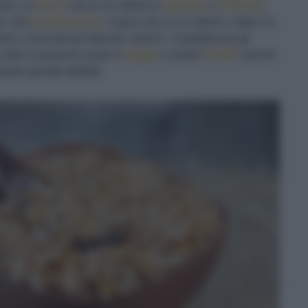
cose. La
farina
che se ne ottiene è
saporita
e
nutriente
,
re, alla
panificazione
: il pane che se ne ottiene, infatti, ha
, come tutti gli sfarinati “antichi”, è perfetto per gli
 interi si possono usare in
zuppe
o inediti “
risotti
” (anche
rando grande duttilità.