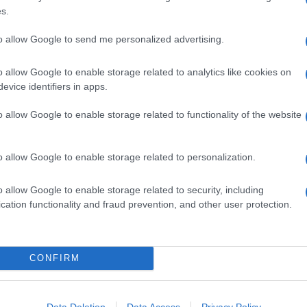
s.
primi
agricoltori
avevano imparato a
seminare
differenti
to allow Google to send me personalized advertising.
per ricavarne farine con l’ausilio di rudimentali
macine di
o allow Google to enable storage related to analytics like cookies on
evice identifiers in apps.
o allow Google to enable storage related to functionality of the website
o allow Google to enable storage related to personalization.
o allow Google to enable storage related to security, including
cation functionality and fraud prevention, and other user protection.
CONFIRM
Data Deletion
Data Access
Privacy Policy