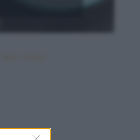
•
•
•
Vegano
Top ricette