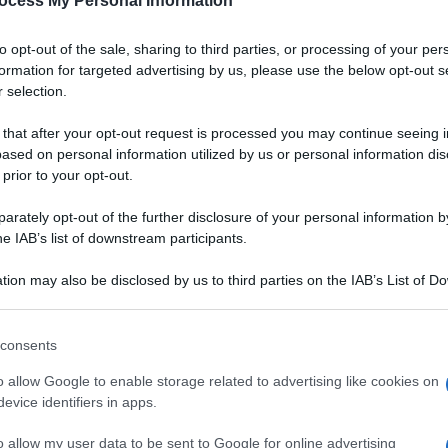
ocess My Personal Information
to opt-out of the sale, sharing to third parties, or processing of your per
formation for targeted advertising by us, please use the below opt-out s
 selection.
 that after your opt-out request is processed you may continue seeing i
ased on personal information utilized by us or personal information dis
 prior to your opt-out.
rately opt-out of the further disclosure of your personal information by
he IAB’s list of downstream participants.
tion may also be disclosed by us to third parties on the IAB’s List of 
 that may further disclose it to other third parties.
 that this website/app uses one or more Google services and may gath
consents
including but not limited to your visit or usage behaviour. You may click 
 to Google and its third-party tags to use your data for below specifi
o allow Google to enable storage related to advertising like cookies on
ogle consent section.
evice identifiers in apps.
o allow my user data to be sent to Google for online advertising