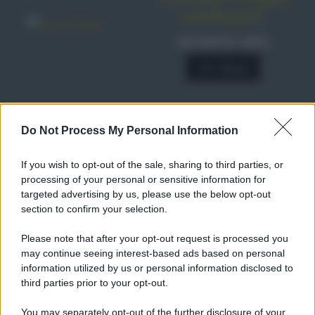
sale&pepe!
SCONTO 40%
A € 28,90
RICETTE
Do Not Process My Personal Information
Ricette di stagione
If you wish to opt-out of the sale, sharing to third parties, or
Dolci e dessert
© 2026 Belpietro Edizioni
processing of your personal or sensitive information for
Periodiche SRL
Primi piatti
targeted advertising by us, please use the below opt-out
Ripr. riservata
Secondi piatti
section to confirm your selection.
P.I. 13673600964
Pane e pizze
Privacy Policy
Please note that after your opt-out request is processed you
Aperitivi
may continue seeing interest-based ads based on personal
Cookie Policy
Antipasti
information utilized by us or personal information disclosed to
Preferenze Privacy
Salse e sughi
third parties prior to your opt-out.
Pubblicità
Torte salate
Note legali
You may separately opt-out of the further disclosure of your
Contorni