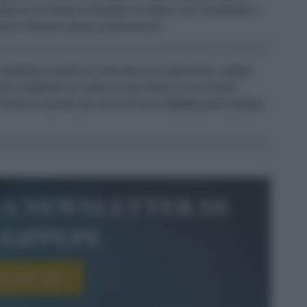
asta su se stessa e formate un rotolo, che chiuderete a
nti il ripieno rischia di fuoriuscire.
mbella rivestito di carta forno (in alternativa, potete
uco mettendo al centro un bicchiere o una ciotola
 d’olio e cuocete per circa un’ora in
forno
preriscaldato
la newsletter di
le&pepe
scriviti ora!