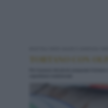
RICETTE
TORTE SALATE E SOUFFLÉ
TOR
TORTANO CON OLI
Per il pranzo del picnic preparate il tortano
napoletano tradizionale