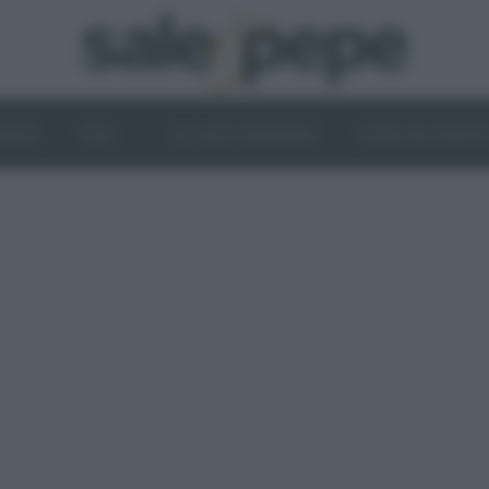
OGHI
VINI
IL LATO VEGETALE
NEWS ED EVENT