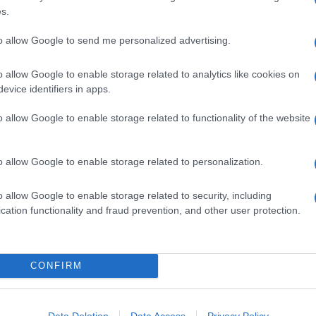
s.
to allow Google to send me personalized advertising.
stica
, con semola per l'impasto, Emmental e scamorza
con uova sode
.
o allow Google to enable storage related to analytics like cookies on
evice identifiers in apps.
Ingredienti
o allow Google to enable storage related to functionality of the website
600 G DI FARINA 00
400 G DI FARINA INTEGRALE
800 G DI ERBETTE
o allow Google to enable storage related to personalization.
250 G DI PROVOLA AFFUMICATA
o allow Google to enable storage related to security, including
100 G DI OLIVE NERE
cation functionality and fraud prevention, and other user protection.
100 G DI OLIVE VERDI
100 G DI PECORINO
 G DI LIEVITO DI BIRRA
CONFIRM
2 SPICCHI DI AGLIO
OLIO EXTRAVERGINE DI OLIVA
SALE
Data Deletion
Data Access
Privacy Policy