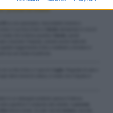
ve, provola ed erbette
a 00
su una spianatoia, mescolatele insieme e
ntro 2 cucchiai d’olio e il
lievito
stemperato in circa 6
n modo che la farina assorba il
lievito
, quindi
uate a lavorare l’impasto, unendo anche metà del
etelo leggermente d’olio e mettetelo a lievitare in
erto da uno strato di pellicola.
con un filo d’olio e 2 spicchi d’
aglio
. Regolate di sale e
li ultimi minuti di cottura, in modo che il liquido in
telo in un rettangolo piuttosto spesso (l’altezza
sulla superficie il composto alle erbette, la
provola
olive
denocciolate. Su tutti i lati del
tortano
, lasciate