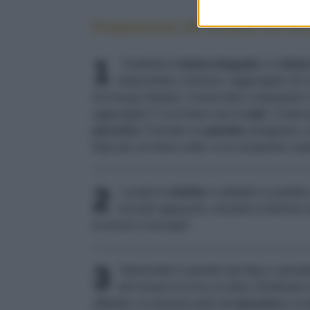
Preparazione del tortano con oli
1
Trasferite la
farina integrale
e la
farin
disponetele a fontana. Aggiungete nel ce
dl d’acqua tiepida. Cominciate a impastare i
aggiungete 2 cucchiaini rasi di
sale
. Contin
pecorino
. Formate un
panetto
omogeneo, ung
frigo per un’intera notte, in un recipiente cop
2
Lavate le
erbette
e saltatele in padella 
lasciate appassire, alzando la fiamma neg
eccesso si asciughi.
3
Riprendete il panetto dal frigo e stende
dev’essere di circa un dito). Distribuite 
affettata, la restante parte del
pecorino
e le