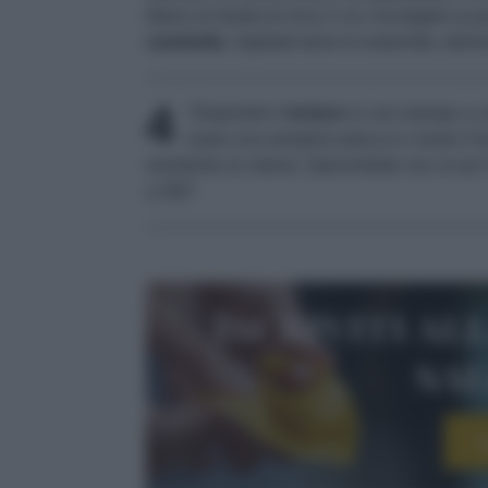
libero un bordo di circa 2 cm. Avvolgete la p
ciambella
. Sigillate bene le estremità, altrime
4
Disponete il
tortano
in uno stampo a cia
usare una semplice placca e creare il b
resistente al calore). Spennellate con un po’
a 200°.
Iscriviti al
sa
I