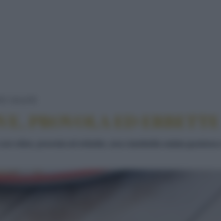
TORTANO CON OLIVE, PROVOLA ED ERBE
TE SALATE
VE, PROVOLA ED ERBETTE
 con olive, provola ed erbette, una ciambella salata gustosa e