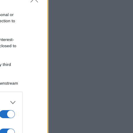
sonal or
ection to
nterest-
closed to
 third
Downstream
er and store
to grant or
ed purposes