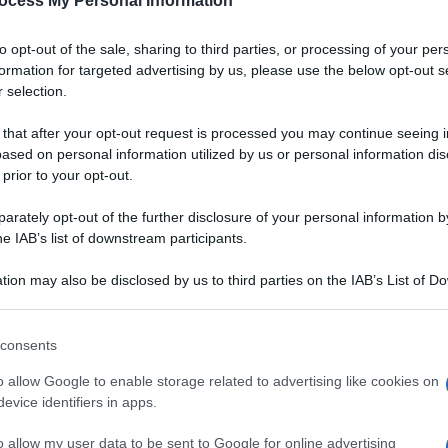
ocess My Personal Information
to opt-out of the sale, sharing to third parties, or processing of your per
formation for targeted advertising by us, please use the below opt-out s
 selection.
 that after your opt-out request is processed you may continue seeing i
ased on personal information utilized by us or personal information dis
 prior to your opt-out.
rately opt-out of the further disclosure of your personal information by
he IAB’s list of downstream participants.
tion may also be disclosed by us to third parties on the IAB’s List of 
 that may further disclose it to other third parties.
 that this website/app uses one or more Google services and may gath
consents
including but not limited to your visit or usage behaviour. You may click 
 to Google and its third-party tags to use your data for below specifi
o allow Google to enable storage related to advertising like cookies on
ri regionali campani, il
ogle consent section.
evice identifiers in apps.
VOTA
on
salumi
,
formaggi
e
nte dal
Casatiello
, nel
o allow my user data to be sent to Google for online advertising