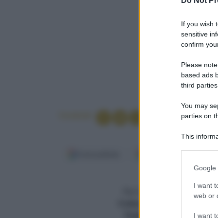
Do Not Pr
If you wish 
sensitive in
confirm your
Please note
based ads b
third parties
You may sepa
Condividi
parties on t
This informa
Participants
Fonti preferite
Google Discover
Please note
Google 
information 
Media
deny consent
I want t
Per 4 persone persone
in below Go
web or d
Cottura (min.)
40 minuti
Totale (min.)
40 minuti
I want t