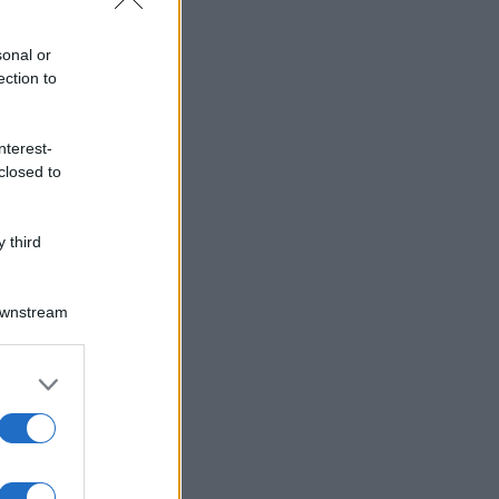
sonal or
ection to
nterest-
closed to
 third
Downstream
er and store
to grant or
ed purposes