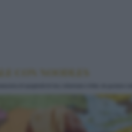
OODLES
ALE CON NOODLES
tassina di spaghetti di riso, infarinate e fritte, da gustare 