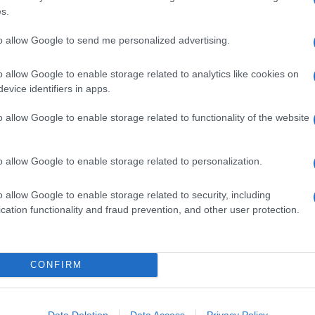
200 G DI PANCARRÈ SENZA CROSTA
s.
2 UOVA
1 SPICCHIO DI AGLIO
to allow Google to send me personalized advertising.
1 MAZZETTO DI CORIANDOLO
o allow Google to enable storage related to analytics like cookies on
50 ML DI LATTE
evice identifiers in apps.
1 CUCCHIAIO DI SALSA DI OSTRICHE O SALSA DI
SOIA
o allow Google to enable storage related to functionality of the website
PANGRATTATO
FARINA
o allow Google to enable storage related to personalization.
OLIO DI SEMI DI ARACHIDI
SALE
o allow Google to enable storage related to security, including
cation functionality and fraud prevention, and other user protection.
latte.
Mescolate
la carne con l'aglio e il coriandolo
 o di soia, le uova e poco pangrattato.
Regolate
di sale e
CONFIRM
 minuto,
scolateli
e avvolgetene 4 intorno a ogni
riggetele in olio bollente finché diventano dorate.
Data Deletion
Data Access
Privacy Policy