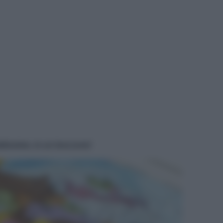
caldissime, in un boccone!