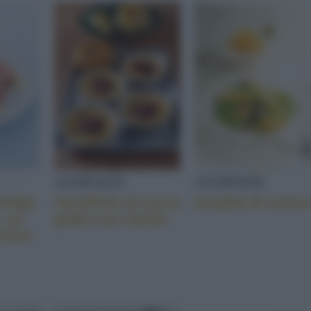
ANTIPASTI
ANTIPASTI
 belga
Tartellette di zucca
Insalata di aranc
, un
gialla con cipolle
stivo