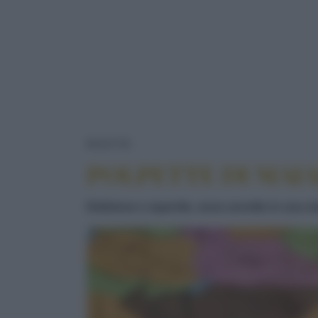
POLPETTE DI MAIALE CON N
RICETTE
POLPETTE DI MAI
Deliziose e saporite, sono avvolte in una ma