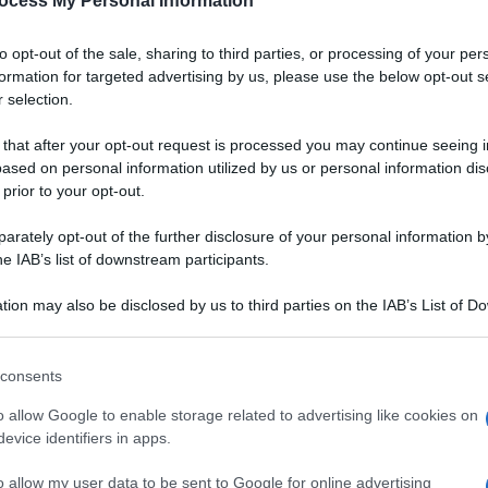
ocess My Personal Information
to opt-out of the sale, sharing to third parties, or processing of your per
formation for targeted advertising by us, please use the below opt-out s
 selection.
 that after your opt-out request is processed you may continue seeing i
ased on personal information utilized by us or personal information dis
 prior to your opt-out.
rately opt-out of the further disclosure of your personal information by
he IAB’s list of downstream participants.
tion may also be disclosed by us to third parties on the IAB’s List of 
 that may further disclose it to other third parties.
 that this website/app uses one or more Google services and may gath
consents
including but not limited to your visit or usage behaviour. You may click 
Ingredienti
 to Google and its third-party tags to use your data for below specifi
o allow Google to enable storage related to advertising like cookies on
ogle consent section.
400 G DI MAIALE MACINATO
evice identifiers in apps.
50 G DI NOODLES DI RISO
o allow my user data to be sent to Google for online advertising