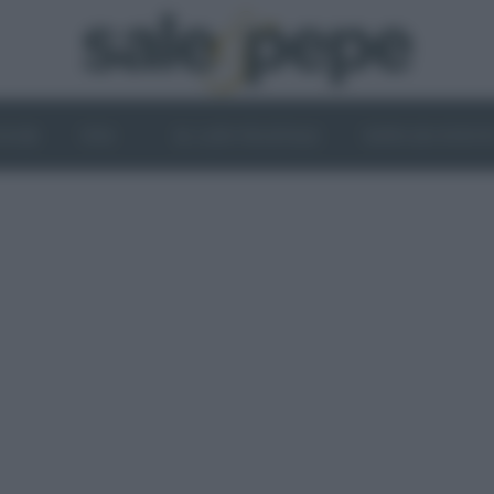
OGHI
VINI
IL LATO VEGETALE
NEWS ED EVENT