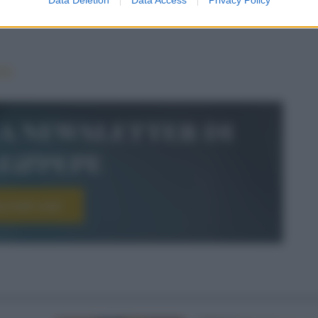
ina.
oia
la newsletter di
le&pepe
scriviti ora!