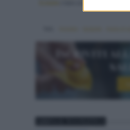
Scolatele
e fatele asciugare su carta da cuc
TAG:
#noodles
#polpette
#salsa di s
Iscriviti al
sa
I
ABBINA IL TUO PIATTO A