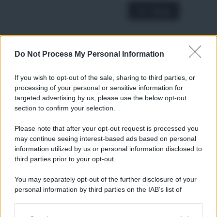
A € 28,90
RICETTE
Do Not Process My Personal Information
Ricette di stagione
If you wish to opt-out of the sale, sharing to third parties, or
Dolci e dessert
© 2026 Belpietro Edizioni
processing of your personal or sensitive information for
Periodiche SRL
Primi piatti
targeted advertising by us, please use the below opt-out
Ripr. riservata
Secondi piatti
section to confirm your selection.
P.I. 13673600964
Pane e pizze
Privacy Policy
Please note that after your opt-out request is processed you
Aperitivi
Cookie Policy
may continue seeing interest-based ads based on personal
Antipasti
information utilized by us or personal information disclosed to
Preferenze Privacy
Salse e sughi
third parties prior to your opt-out.
Pubblicità
Torte salate
Note legali
You may separately opt-out of the further disclosure of your
Contorni
Chi siamo
personal information by third parties on the IAB’s list of
Marmellate e confetture
downstream participants.
Le migliori ricette di Sale&Pepe