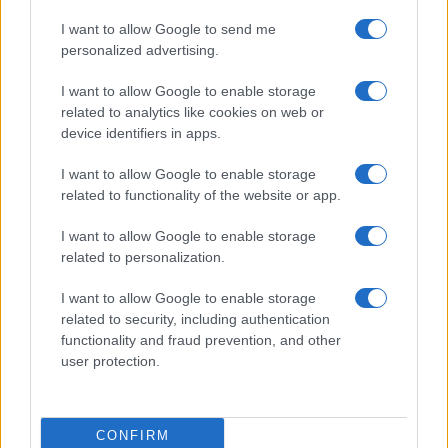
use your data for below specified purposes in below Google
Cucinare la carne
I want to allow Google to send me
consent section.
Preparare il pesce
personalized advertising.
Fare la pasta
I want to allow Google to enable storage
Pulire le verdure
related to analytics like cookies on web or
Decorare
device identifiers in apps.
LUOGHI E PERSONAGGI
VINI E TERRITORI
I want to allow Google to enable storage
Località
Glossario
related to functionality of the website or app.
Personaggi
Bere bene
I want to allow Google to enable storage
Made in Italy
Conoscere il vino
related to personalization.
Mondo
I want to allow Google to enable storage
NEWS ED EVENTI
VIDEO
related to security, including authentication
News
functionality and fraud prevention, and other
Jeunes Restaurateurs
user protection.
Eventi
Consigli pratici
CONFIRM
Benessere