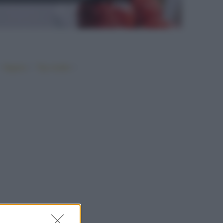
•
•
•
Vegano
Top ricette