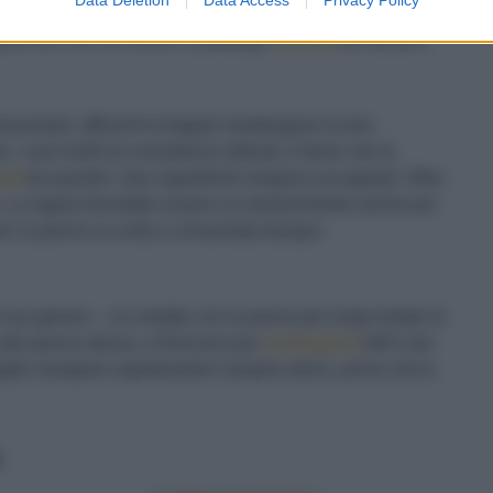
da ogni due fragole. Se l'esperienza di gusto vuole
rto 60 a 40, se invece si predilige l'
acidità
del dessert,
sumarle: affinché le fragole mantengano la loro
i suoi livelli di consistenza ottimali, è bene che la
ndi
da quando i due ingredienti vengono accoppiati. Oltre,
sa. La regola dovrebbe essere un ammonimento anche per
ssert: la panna va unita e consumata dunque
l suo genere – al contatto con la panna per lungo tempo le
a alla panna stessa, e finiscono per
restringersi
dell'1 per
glio mangiare rapidamente il proprio dolce, prima che le