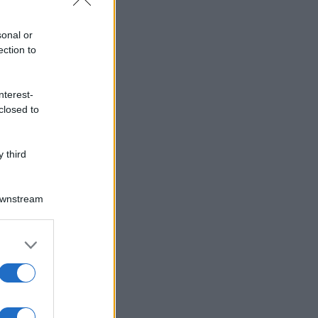
sonal or
ection to
nterest-
closed to
 third
Downstream
er and store
to grant or
ed purposes