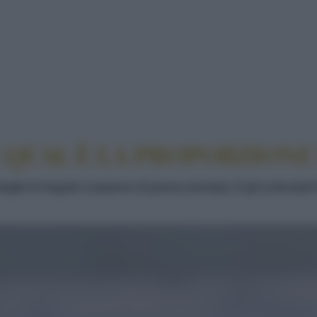
NA: QUAL È LA PROPORZIONE PERFETTA?
 QUAL È LA PROPORZIONE
meglio le fragole cosparse di panna montata. E gli scienzia