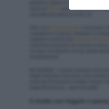
grandezza, oppure un cucchiaio di panna liqui
essere più
dolce
, basterà provare con un rappo
sarà sufficiente dedicarvi un 80 a 20.
Infine, ecco
in quanto tempo
è necessario con
compattezza e la panna, soprattutto se montata, 
coppetta si consumi entro
2 minuti e 50 seco
l'esperienza sensoriale non sarà più la stes
chi serve, nei ristoranti o nei bar, questo de
immediatamente.
Ma soprattutto – e questa scoperta è unica ne
fragole rilasciano il loro succo, che si mischi
cento ogni 30 secondi di contatto. Dunque, me
fragole finiscano per... sparire dal piatto!
5 ricette con fragole e panna