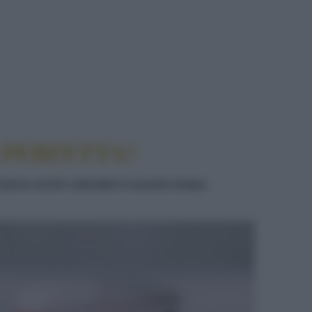
 PERFETTA?
ti hanno anche calcolato in quanto tempo