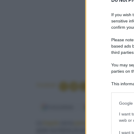
Do Not Pr
If you wish 
sensitive in
confirm your
Please note
based ads b
third parties
You may sepa
parties on t
This informa
Condividi
Participants
Please note
Google 
information 
Fonti preferite
Google Discover
deny consent
I want t
in below Go
web or d
Le
fragole
con la
panna
sono una delle
esper
gusto zuccherino di uno dei frutti più amati in t
I want t