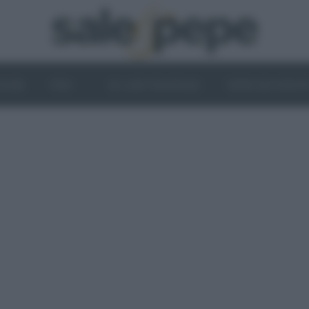
OGHI
VINI
IL LATO VEGETALE
NEWS ED EVENT