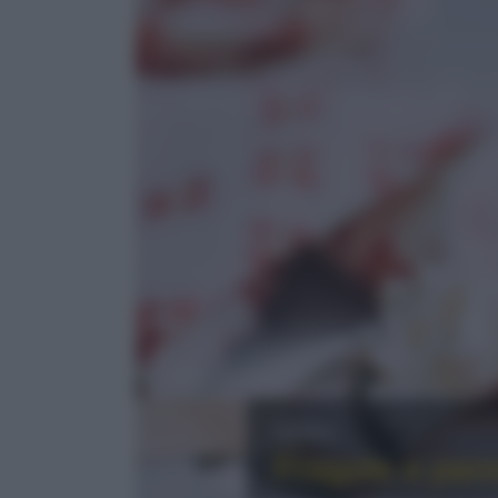
News
Fragole e pann