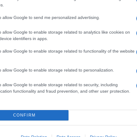
Ma le fragole con la panna sono anche una cosa molto
s.
rt semplice ha ora precise regole, anzi, un'equazione che
to allow Google to send me personalized advertising.
ngredienti e i tempi di consumo ottimali.
o allow Google to enable storage related to analytics like cookies on
evice identifiers in apps.
to britannico, il dottor Stuart Farrimond, che tiene
o allow Google to enable storage related to functionality of the website
scientifica sulle reti radiofoniche della Bbc. Per molto
 fragole insieme con la panna e ha gustato il dessert
per capire quali quantitativi dell'uno e dell'altro
o allow Google to enable storage related to personalization.
za sensoriale perfetta
.
na di supermercati della Gran Bretagna, sta facendo
o allow Google to enable storage related to security, including
mese di giugno – un po' dopo dunque rispetto alle nostre
cation functionality and fraud prevention, and other user protection.
e di consumo delle fragole.
CONFIRM
perfette, che sono quelle di
70 (di fragole) a 30 (di panna)
,
ucchiaio di panna montata per ogni fragola di media
Data Deletion
Data Access
Privacy Policy