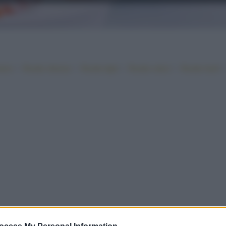
•
•
•
•
iano
Ricette sfiziose
Ricette light
Ricette veloci
Ricette facili