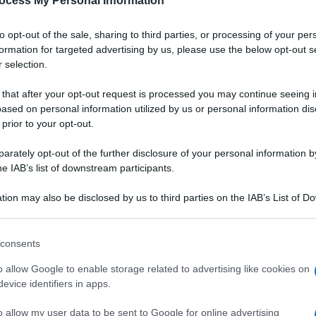
ocess My Personal Information
to opt-out of the sale, sharing to third parties, or processing of your per
formation for targeted advertising by us, please use the below opt-out s
 selection.
 that after your opt-out request is processed you may continue seeing i
ased on personal information utilized by us or personal information dis
 prior to your opt-out.
rately opt-out of the further disclosure of your personal information by
he IAB’s list of downstream participants.
tion may also be disclosed by us to third parties on the IAB’s List of 
 that may further disclose it to other third parties.
 that this website/app uses one or more Google services and may gath
consents
including but not limited to your visit or usage behaviour. You may click 
 to Google and its third-party tags to use your data for below specifi
o allow Google to enable storage related to advertising like cookies on
ogle consent section.
evice identifiers in apps.
ienze palatali più intense
: uniscono in modo sublime il
utto il mondo con una delizia voluttuosa per il palato, la
o allow my user data to be sent to Google for online advertising