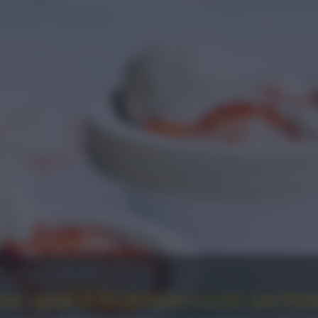
a: qual è la proporzione perfet