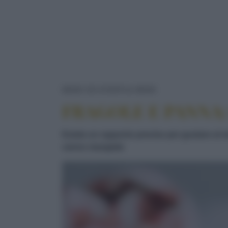
FRAGOLE E PAN
NEWS ED EVENTI
NEWS
FRAGOLE E PANNA:
Esiste un rapporto preciso per gustare al 
vanno mangiate