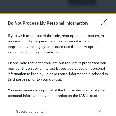
A € 28,90
Do Not Process My Personal Information
RICETTE
Ricette di stagione
If you wish to opt-out of the sale, sharing to third parties, or
Dolci e dessert
© 2026 Belpietro Edizioni
processing of your personal or sensitive information for
Periodiche SRL
Primi piatti
targeted advertising by us, please use the below opt-out
Ripr. riservata
Secondi piatti
section to confirm your selection.
P.I. 13673600964
Pane e pizze
Privacy Policy
Please note that after your opt-out request is processed you
Aperitivi
may continue seeing interest-based ads based on personal
Cookie Policy
Antipasti
information utilized by us or personal information disclosed to
Preferenze Privacy
Salse e sughi
third parties prior to your opt-out.
Pubblicità
Torte salate
Note legali
You may separately opt-out of the further disclosure of your
Contorni
Chi siamo
personal information by third parties on the IAB’s list of
Marmellate e confetture
downstream participants.
Le migliori ricette di Sale&Pepe
Google consents
This information may also be disclosed by us to third parties
OCCASIONI SPECIALI
SCUOLA DI CUCINA