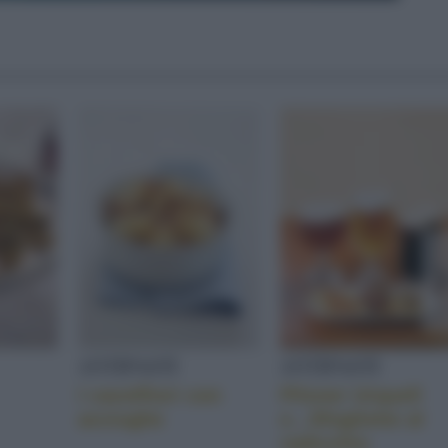
ANTIPASTI
ANTIPASTI
I cavolfiori con
Pilsner Urquell
acciughe
e...Sfogliette al
radicchio