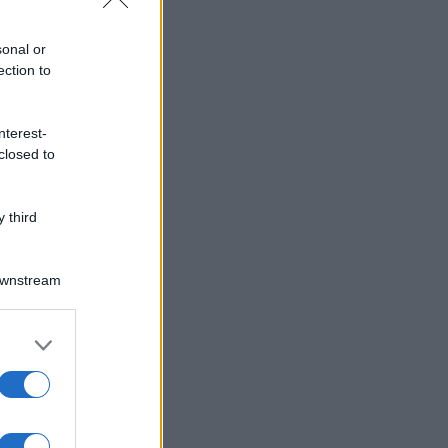
sonal or
ection to
nterest-
closed to
 third
Downstream
er and store
to grant or
ed purposes