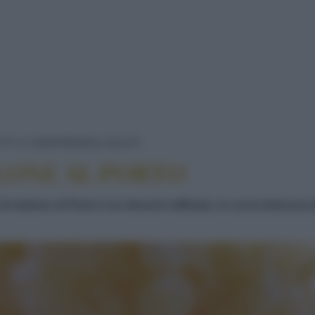
LA GRANITA DI MELONE AL 
TTI E SEMIFREDDI
GELATI
LONE AL PORTO
 di melone al Porto è un dessert raffinato, in cui la dolcezz