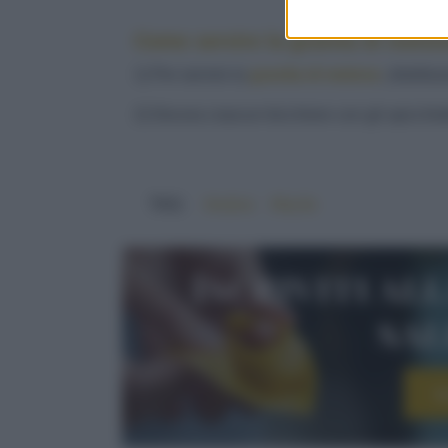
Come servire la granita di melon
1) Per servire la
granita di melone
, distribu
2) Decora ciascun bicchiere con gli spicchiet
TAG:
#estivo
#facile
Iscriviti al
sa
I