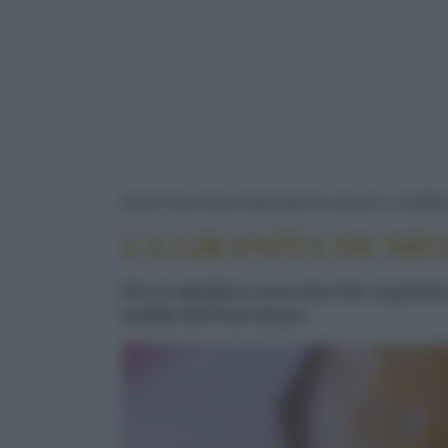
RICETTE
DOLCI/DESSERT
GELATI, SORBE
LA GRANITA DI ME
Per un aperitivo o una cena chic, la granita
fruttato del Porto bianco