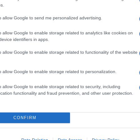
3 DECILITRI PORTO
s.
60 GRAMMI ZUCCHERO
to allow Google to send me personalized advertising.
one al Porto
o allow Google to enable storage related to analytics like cookies on
evice identifiers in apps.
tello, togli tutti i semi e metti da parte alcuni piccoli
nitore chiuso.
o allow Google to enable storage related to functionality of the website
lala insieme con il
Porto
bianco e lo zucchero in un
o allow Google to enable storage related to personalization.
 cubetti di ghiaccio, mettili in freezer e lasciali congelare
o allow Google to enable storage related to security, including
cation functionality and fraud prevention, and other user protection.
 melone al Porto,
metti 4 bicchieri vuoti nel freezer,
CONFIRM
r e tritali con il mixer usando lame adatte per frantumare
Data Deletion
Data Access
Privacy Policy