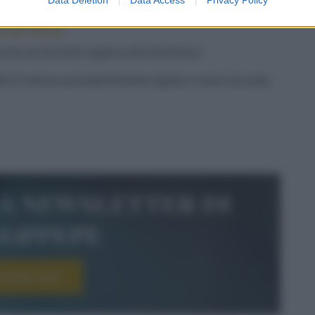
e al Porto
iscila nei bicchieri appena tolti dal freezer.
ti di
melone
precedentemente tagliati e messi da parte.
la newsletter di
le&pepe
scriviti ora!