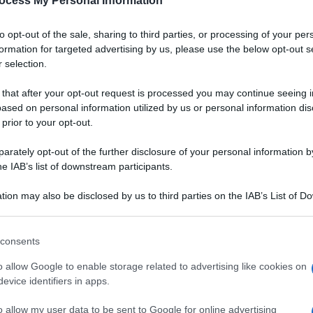
ocess My Personal Information
to opt-out of the sale, sharing to third parties, or processing of your per
formation for targeted advertising by us, please use the below opt-out s
 selection.
 that after your opt-out request is processed you may continue seeing i
ased on personal information utilized by us or personal information dis
 prior to your opt-out.
rately opt-out of the further disclosure of your personal information by
he IAB’s list of downstream participants.
tion may also be disclosed by us to third parties on the IAB’s List of 
 that may further disclose it to other third parties.
 that this website/app uses one or more Google services and may gath
consents
including but not limited to your visit or usage behaviour. You may click 
 to Google and its third-party tags to use your data for below specifi
o allow Google to enable storage related to advertising like cookies on
Ingredienti
ogle consent section.
evice identifiers in apps.
600 GRAMMI MELONE
o allow my user data to be sent to Google for online advertising