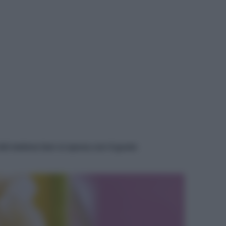
PORTO
a del melone ben si sposa con il gusto