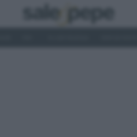
OGHI
VINI
IL LATO VEGETALE
NEWS ED EVENT