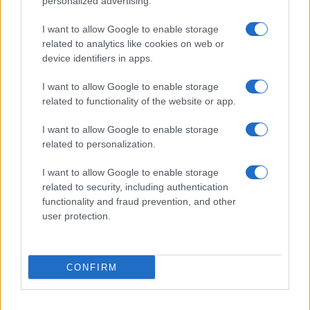
personalized advertising.
Fare la pasta
I want to allow Google to enable storage
Pulire le verdure
related to analytics like cookies on web or
Decorare
device identifiers in apps.
LUOGHI E PERSONAGGI
VINI E TERRITORI
I want to allow Google to enable storage
Località
Glossario
related to functionality of the website or app.
Personaggi
Bere bene
I want to allow Google to enable storage
Made in Italy
Conoscere il vino
related to personalization.
Mondo
I want to allow Google to enable storage
NEWS ED EVENTI
VIDEO
related to security, including authentication
News
functionality and fraud prevention, and other
Jeunes Restaurateurs
user protection.
Eventi
Consigli pratici
CONFIRM
Benessere
Cultura del cibo