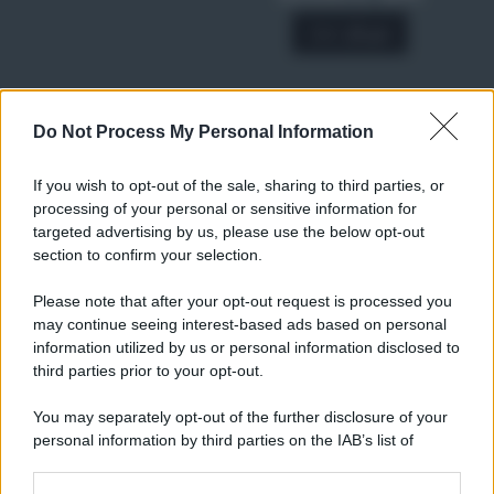
A € 28,90
Do Not Process My Personal Information
RICETTE
Ricette di stagione
If you wish to opt-out of the sale, sharing to third parties, or
Dolci e dessert
© 2026 Belpietro Edizioni
processing of your personal or sensitive information for
Periodiche SRL
Primi piatti
targeted advertising by us, please use the below opt-out
Ripr. riservata
Secondi piatti
section to confirm your selection.
P.I. 13673600964
Pane e pizze
Privacy Policy
Please note that after your opt-out request is processed you
Aperitivi
may continue seeing interest-based ads based on personal
Cookie Policy
Antipasti
information utilized by us or personal information disclosed to
Preferenze Privacy
Salse e sughi
third parties prior to your opt-out.
Pubblicità
Torte salate
Note legali
You may separately opt-out of the further disclosure of your
Contorni
Chi siamo
personal information by third parties on the IAB’s list of
Marmellate e confetture
downstream participants.
Le migliori ricette di Sale&Pepe