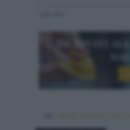
Luglio 2026
Iscriviti al
sa
I
TAG:
#ortaggi
#piatto unico
#pollo