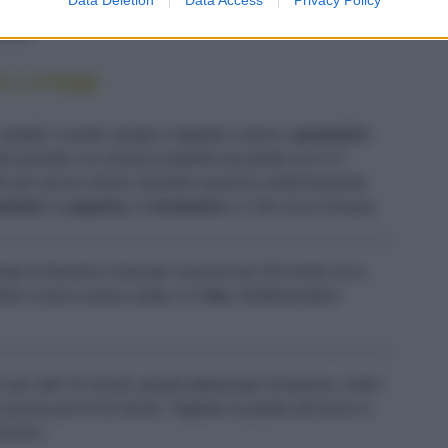
OLIO EXTRAVERGINE DI OLIVA
SALE
e e ortaggi
salateli. Lavate, pelate e tagliate a pezzi i
pomodori
;
la grande o la classica padella da paella con 4-5
niglio per alcuni minuti. Quando saranno uniformemente
odori
, la
paprica
, il
rosmarino
e 2 litri circa d'acqua.
ate la fiamma e lasciate cuocere per 30 minuti circa.
lto in poca acqua calda, e il
riso
, distribuendolo
 per altri 10 minuti, quindi abbassate la fiamma, unite i
 ancora per 8-10 minuti. Togliete la paella dal fuoco e
ervire.