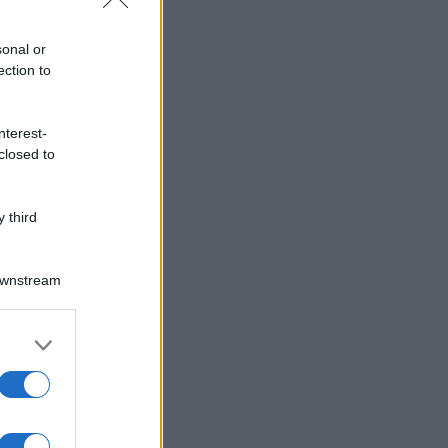
sonal or
ection to
nterest-
closed to
 third
Downstream
er and store
to grant or
ed purposes