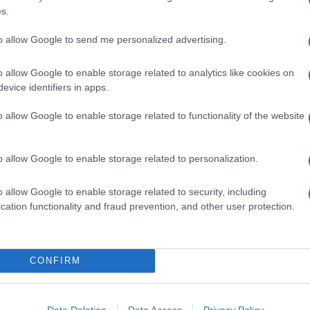
s.
to allow Google to send me personalized advertising.
ione limitata che vanta caratteristiche peculiari: i chicchi
assorbire aromi e sapori, rivelandosi perfetti per un
o allow Google to enable storage related to analytics like cookies on
a della tradizione
evice identifiers in apps.
Ingredienti
o allow Google to enable storage related to functionality of the website
750 G DI PETTO DI POLLO
500 G DI POLPA DI CONIGLIO
o allow Google to enable storage related to personalization.
400 G DI RISO CARNAROLI
50 G DI FAGIOLINI
o allow Google to enable storage related to security, including
200 G DI PISELLI SGRANATI
cation functionality and fraud prevention, and other user protection.
200 G DI FAGIOLI BIANCHI DI SPAGNA IN SCATOLA
4 POMODORI ROSSI E DOLCI
1 RAMETTO DI ROSMARINO
CONFIRM
1 BUSTINA DI ZAFFERANO IN POLVERE
1 CUCCHIAINO DI PAPRICA AFFUMICATA O DOLCE
Data Deletion
Data Access
Privacy Policy