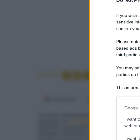
Do Not Pr
If you wish 
sensitive in
confirm your
Please note
based ads b
third parties
You may sepa
Condividi
parties on t
This informa
Participants
Fonti preferite
Google Discover
Please note
Google 
information 
La nostra ricetta propone la tradizionale
paell
deny consent
I want t
preparata con
ortaggi
,
pollo
,
coniglio
e il
ris
in below Go
web or d
gourmand squisitamente spagnola.
Zafferano
sfumature aromatiche e un colore dorato cald
I want t