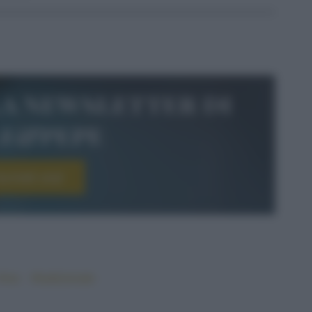
la newsletter di
le&pepe
scriviti ora!
#riso
#tradizionale