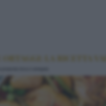
DI CARNE E ORTAGGI: LA RICETTA VALENCIANA
E ORTAGGI: LA RICETTA V
a proposta ricca e variegata