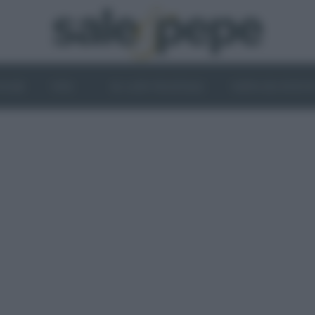
OGHI
VINI
IL LATO VEGETALE
NEWS ED EVENT