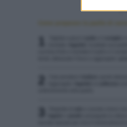
Come preparare la paella di carn
1
Tagliate a pezzi il
pollo
e il
coniglio
e 
mondate i
fagiolini
. Scaldate una padel
cucchiai d'olio e rosolatevi il pollo e il co
dorati, abbassate il fuoco e aggiungete i
pom
2
Fate prendere il
bollore
, quindi abbass
Aggiungete i
fagiolini
, lo
zafferano
scio
uniformemente nella paella.
3
Regolate di
sale
e cuocete a fuoco vivo
fagioli
e i
piselli
e proseguite la cottura
lasciate riposare per circa 5 minuti prima di s