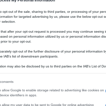
ocess My Personal Information
to opt-out of the sale, sharing to third parties, or processing of your per
formation for targeted advertising by us, please use the below opt-out s
 selection.
 that after your opt-out request is processed you may continue seeing i
ased on personal information utilized by us or personal information dis
 prior to your opt-out.
rately opt-out of the further disclosure of your personal information by
he IAB’s list of downstream participants.
tion may also be disclosed by us to third parties on the IAB’s List of 
 that may further disclose it to other third parties.
 that this website/app uses one or more Google services and may gath
consents
including but not limited to your visit or usage behaviour. You may click 
a
valenciana
, qui
 to Google and its third-party tags to use your data for below specifi
VOTA
o allow Google to enable storage related to advertising like cookies on
o
Bomba, specialità
ogle consent section.
evice identifiers in apps.
e
paprica
aggiungo
o e avvolgente. La
paella
è un piatto conviviale è da
o allow my user data to be sent to Google for online advertising