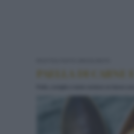
PAELLA 
RICETTE
PIATTO UNICO
MISTO
PAELLA DI CARNE 
Pollo, coniglio e tante verdure ne fanno un