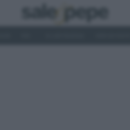
OGHI
VINI
IL LATO VEGETALE
NEWS ED EVENT