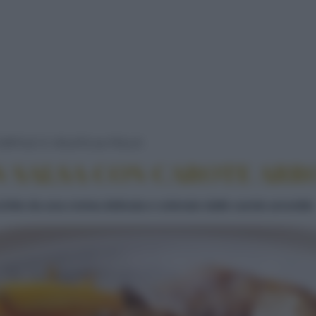
PETTO DI POLLO IN SALSA
ORTILE E VOLATILI
POLLO
N SALSA CON CAROTE ARR
chito da una crema delicata e colorato dalle carote arrostite