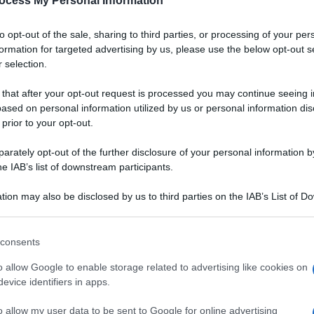
ocess My Personal Information
to opt-out of the sale, sharing to third parties, or processing of your per
formation for targeted advertising by us, please use the below opt-out s
 selection.
 that after your opt-out request is processed you may continue seeing i
ased on personal information utilized by us or personal information dis
 prior to your opt-out.
rately opt-out of the further disclosure of your personal information by
he IAB’s list of downstream participants.
tion may also be disclosed by us to third parties on the IAB’s List of 
 that may further disclose it to other third parties.
 that this website/app uses one or more Google services and may gath
consents
including but not limited to your visit or usage behaviour. You may click 
Ingredienti
 to Google and its third-party tags to use your data for below specifi
o allow Google to enable storage related to advertising like cookies on
ogle consent section.
2 1 POLLO PETTO
evice identifiers in apps.
12 1 CAROTA
o allow my user data to be sent to Google for online advertising