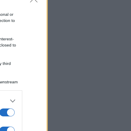
sonal or
ection to
nterest-
closed to
 third
Downstream
er and store
to grant or
ed purposes