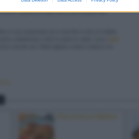
in 4 spicchi nel senso della lunghezza e cuocile su
'olio e 1 pizzico di sale, fino a che risultano ben
alo in una casseruola con il vino fino a che si è ridotto
porta a ebollizione e tieni la salsa in caldo. Leva i
petti
a e servila con i filetti tagliati a metà in sbieco e le
eloce
O
POLLO ALLA CREOLA