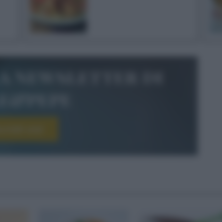
la newsletter di
le&pepe
scriviti ora!