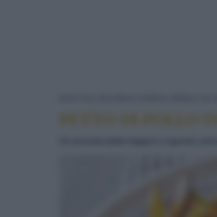
RICETTE
SECONDI
CARNE
ANIMALI DA C
PETTO DI POLLO I
Un secondo piatto leggero e saporito, arric