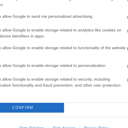
1 CUCCHIAINO GINEPRO BACCHE
s.
1/2 BICCHIERE VINO BIANCO
2 DECILITRI BRODO VEGETALE
to allow Google to send me personalized advertising.
1 1 SCALOGNO
o allow Google to enable storage related to analytics like cookies on
100 GRAMMI PANNA ACIDA
evice identifiers in apps.
30 GRAMMI BURRO
Q.B. 1 OLIO EXTRAVERGINE D'OLIVA
o allow Google to enable storage related to functionality of the website
.B. 1 SALE
o allow Google to enable storage related to personalization.
in salsa con carote arrostite
o allow Google to enable storage related to security, including
in salsa con carote arrostite
innanzitutto pesta il ginepro
cation functionality and fraud prevention, and other user protection.
 piccolo mixer fino a ottenere un trito non troppo fine.
in due parti in modo da ottenere in tutto 4 filetti e passali
CONFIRM
nte, unisci i petti di pollo e rosolali sui due lati;
rti 5 minuti per lato.
Data Deletion
Data Access
Privacy Policy