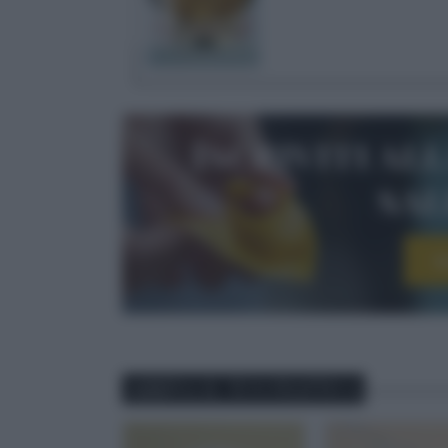
Iscriviti al
sa
I
ABBINA IL TUO PIATTO A