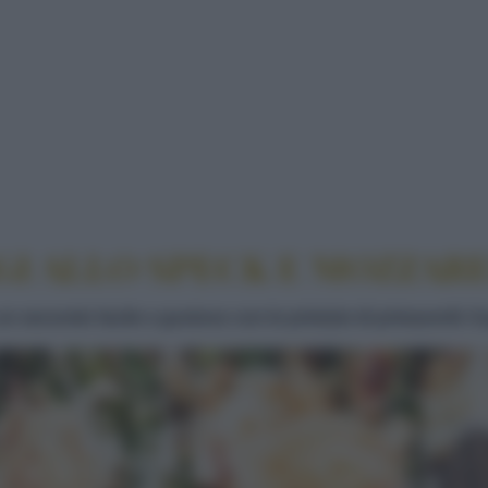
 ASPARAGI ALLO SPECK E MOZZARELLA
GI ALLO SPECK E MOZZAR
un secondo facile e gustoso con le primizie di primaverili. 