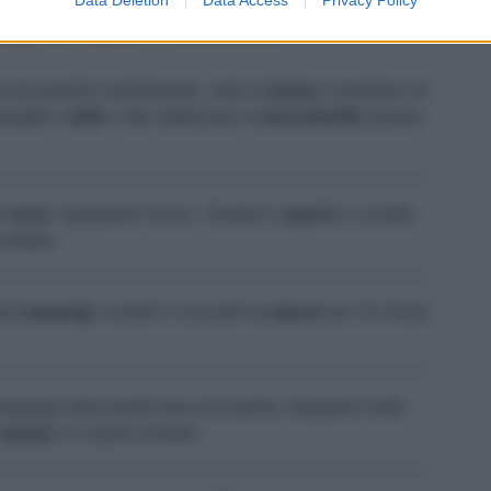
ragi allo speck e mozzarella
cola pentola antiaderente, unite la
farina
e tostatela nel
ungete il
latte
e fate addensare la
besciamella
sempre
l'
uovo
. Spegnete il fuoco. Tostate lo
speck
in un'altra
iamella.
 gli
asparagi
, lavateli e cuoceteli
a vapore
per 10 minuti.
sparagi alternandoli alla mozzarella. Nappate il tutto
l
panko
e lo speck rimasto.