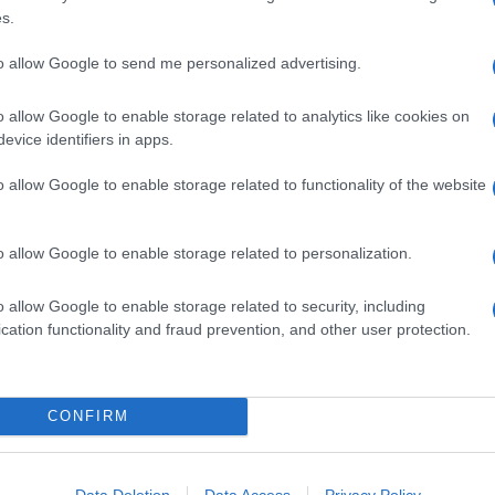
s.
 e usarli in ricette più classiche o creative. Noi vi
to allow Google to send me personalized advertising.
un secondo leggero o un interessante antipasto; gli
no leggeri e salutari. Sublimi anche nei primi piatti:
fusilli
o allow Google to enable storage related to analytics like cookies on
i riso agli asparagi con capesante
.
evice identifiers in apps.
Ingredienti
o allow Google to enable storage related to functionality of the website
2 MAZZI DI ASPARAGI
100 G DI MOZZARELLA BEN SCOLATA
o allow Google to enable storage related to personalization.
80 G DI SPECK A DADINI
2 DL DI LATTE
o allow Google to enable storage related to security, including
1 UOVO
cation functionality and fraud prevention, and other user protection.
20 G DI FARINA
2 CUCCHIAI DI PANKO
40 G DI BURRO + QUELLO PER LA TEGLIA
CONFIRM
SALE
PEPE
Data Deletion
Data Access
Privacy Policy