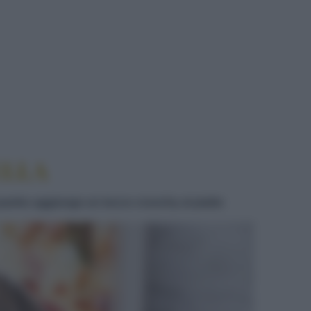
ELLA
Il panko aggiunge un tocco crunchy al piatto