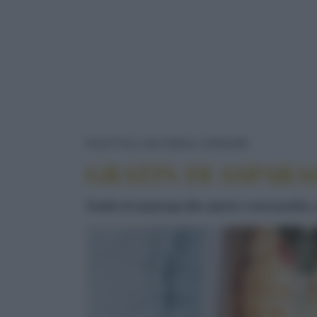
GRATIN DI
RICETTE
SECONDI
VERDURE
GRATIN DI ASPARA
Gratin di asparagi allo speck e mozzarella, 