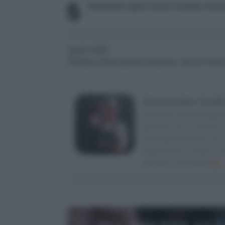
5
Distribuite sopra il burro rimasto a fioc
Aprile 2025
Ricetta di Alessandra Avallone, foto di Feli
Alessandra Avall
Studiava ancora Agraria 
giornali. Poi è venuto il
food stylist (lavora co
ingredienti e creare la
passioni nel profilo
IG