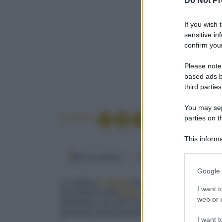
Do Not Pr
If you wish 
sensitive in
confirm your
Please note
based ads b
third parties
You may sepa
Condividi
parties on t
This informa
Participants
Fonti preferite
Google Discover
Please note
Google 
information 
La cottura
a vapore
rende tenere gli asparagi 
deny consent
I want t
mozzarella nella
teglia
. Cosparsi di
besciame
in below Go
web or d
diventano croccanti in forno in una sinfonia a
permane anche quando il piatto si intiepidisce
I want t