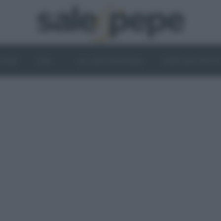
OGHI
VINI
IL LATO VEGETALE
NEWS ED EVENT