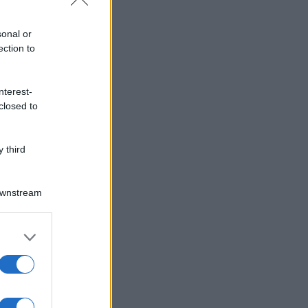
sonal or
ection to
nterest-
closed to
 third
Downstream
er and store
to grant or
ed purposes