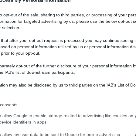
ocess My Personal Information
to opt-out of the sale, sharing to third parties, or processing of your per
formation for targeted advertising by us, please use the below opt-out s
 selection.
 that after your opt-out request is processed you may continue seeing i
ased on personal information utilized by us or personal information dis
 prior to your opt-out.
rately opt-out of the further disclosure of your personal information by
he IAB’s list of downstream participants.
tion may also be disclosed by us to third parties on the IAB’s List of 
 that may further disclose it to other third parties.
 that this website/app uses one or more Google services and may gath
consents
including but not limited to your visit or usage behaviour. You may click 
che si alternano alla
 to Google and its third-party tags to use your data for below specifi
VOTA
o allow Google to enable storage related to advertising like cookies on
lla
,
speck
e
panko
,
ogle consent section.
evice identifiers in apps.
rmonica di sapori che
.
o allow my user data to be sent to Google for online advertising