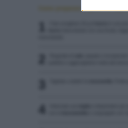
Come preparare il gratin di aspa
1
Fate sciogliere 20 g di
burro
in una pic
burro
mescolando con una frusta. Aggi
mescolando.
2
Regolate di
sale
, pepate e incorporate 
padella e aggiungetene metà alla besc
3
Tagliate a dadini la
mozzarella
. Pulite
4
Imburrate una
teglia
e disponetevi gli a
con la
besciamella
e cospargete con i