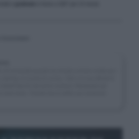
chetti e
gratinate
in forno a 200° per 15 minuti.
ce Scoccimarro
one
all’università quando ha iniziato scrivere ricette per i
 catering, la scuola di cucina, i libri e la sua attività di
n Sale&Pepe fin dal primo numero). Manipolare gli
 fa stare bene. Trovate traccia delle sue numerose