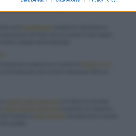
30 G DI OLIO DI GIRASOLE
nato con il
bicarbonato
, sostituisce il lievito per la
a preparazione dei dolci devono essere in parti uguali,
e essere il doppio del bicarbonato.
ro
i bicarbonato sostituiscono 1 bustina di
lievito
secco
,
 g di bicarbonato sono la dose indicata per 500 g di
i la
panna cotta ai marroni
è un dolce al cucchiaio
la
crema vegana all'arancia
è guarnita con pistacchi,
per il palato, la
torta mimosa
monoporzione, è servita
alla vaniglia.