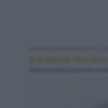
RICETTE
DOLCI/DESSERT
DOLCI AL CUCC
BAVARESE VEGANA
Elegante e morbida, la panna cotta è un do