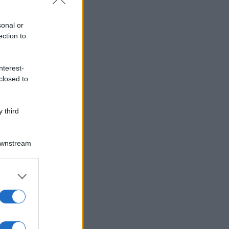
sonal or
ection to
nterest-
closed to
 third
Downstream
er and store
to grant or
ed purposes