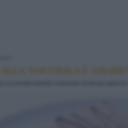
BAVARESE VEGANA ALLA NOCCIOLA E AMARE
HIAIO
 ALLA NOCCIOLA E AMARE
lce al cucchiaio morbido e seducente. Anche per ospiti non