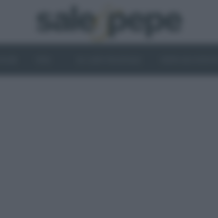
OGHI
VINI
IL LATO VEGETALE
NEWS ED EVENT