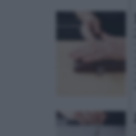
b
e
c
c
v
u
m
o
c