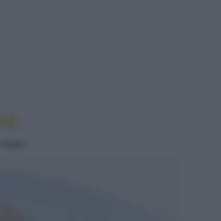
NE
NE
 vegani