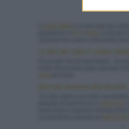
Il
cremor tartaro
è un sale acido che, combi
preparazione di
dolci
e
pane
. Le dosi per l
mentre per fare il pane il cremor tartaro dev
Le dosi per usare il cremor tarta
Ecco le dosi: 20 g di cremor tartaro + 20 g d
mentre 40 g di cremor tartaro mescolati a 20
farina
per il pane.
Non solo bavarese alla nocciola
Tra i dolci vegani al cucchiaio, non perdetev
preparato con panna di soia e
latte di riso
, 
buona anche a colazione e merenda. Delizia 
in un bicchiere e preparata con
latte di soia