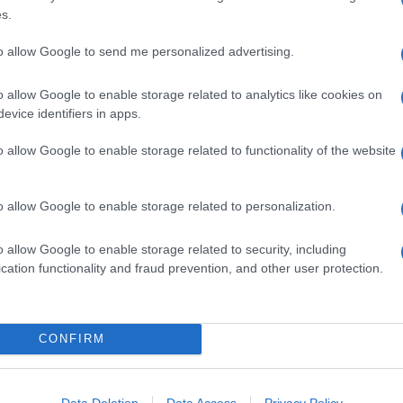
250 G DI LATTE DI SOIA ALLA VANIGLIA
s.
50 G DI ZUCCHERO DI CANNA
6 G DI CREMOR TARTARO
to allow Google to send me personalized advertising.
BICARBONATO
o allow Google to enable storage related to analytics like cookies on
20 G DI SUCCO DI LIMONE
evice identifiers in apps.
VANIGLIA IN POLVERE
 TAZZA DI CAFFE'
o allow Google to enable storage related to functionality of the website
90 G DI SCIROPPO DI ACERO
2 CUCCHIAI DI RUM
o allow Google to enable storage related to personalization.
320 G DI PANNA DI SOIA
55 G DI CREMA DI NOCCIOLA
o allow Google to enable storage related to security, including
4 G DI AGAR AGAR IN POLVERE
cation functionality and fraud prevention, and other user protection.
45 G DI CIOCCOLATO FONDENTE
30 G DI BURRO DI CACAO
1/2 CUCCHIAINO DI AGAR AGAR IN POLVERE
CONFIRM
18 G DI AMIDO DI MAIS
50 G DI AMARENE SCIROPPATE
40 G DI SCIROPPO DI GRANO
Data Deletion
Data Access
Privacy Policy