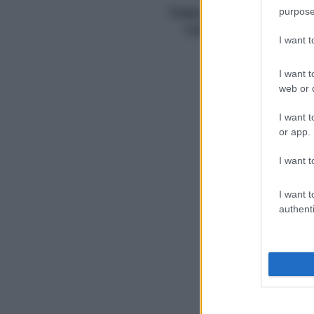
purpose
Totale (min.)
75 + riposo
Calorie
805/porzione
I want 
I want t
web or d
1
I want t
or app.
I want t
I want t
authenti