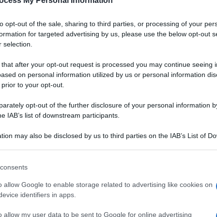
ocess My Personal Information
to opt-out of the sale, sharing to third parties, or processing of your per
formation for targeted advertising by us, please use the below opt-out s
 selection.
 that after your opt-out request is processed you may continue seeing i
ased on personal information utilized by us or personal information dis
 prior to your opt-out.
rately opt-out of the further disclosure of your personal information by
he IAB’s list of downstream participants.
tion may also be disclosed by us to third parties on the IAB’s List of 
 that may further disclose it to other third parties.
 that this website/app uses one or more Google services and may gath
consents
including but not limited to your visit or usage behaviour. You may click 
Ingredienti
 to Google and its third-party tags to use your data for below specifi
o allow Google to enable storage related to advertising like cookies on
ogle consent section.
25 G DI FARINA 0
evice identifiers in apps.
3 CUCCHIAINI DI CACAO
o allow my user data to be sent to Google for online advertising