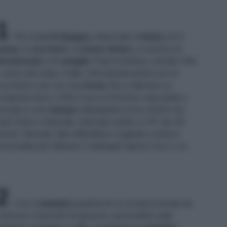
1
Per il pa
n di Spagna
, setacciate la
farina
con il
cacao
, lo
zucchero
, il
cremor tartaro
, un pizzico di
icarbonato
e di
vaniglia
. Fate la fontana, versate l'olio
, poco alla volta, il latte, mescolando prima con un
ucchiaio e poi con una
frusta
, fino a ottenere un
omposto liscio. Unite il succo di limone, mescolate e
ersate in uno
stampo
rettangolare (circa 10x20 cm)
nto d'olio e infarinato. Infornate subito a 170° per 30
inuti. Sfornate, fate raffreddare e tagliate a metà in
rizzontale per ottenere 2 rettangoli spessi circa 1 cm.
2
Con 4
stampini
quadrati (6 cm di lato) ricavate da
iascuno 2 basi per le bavaresi, lasciandole negli