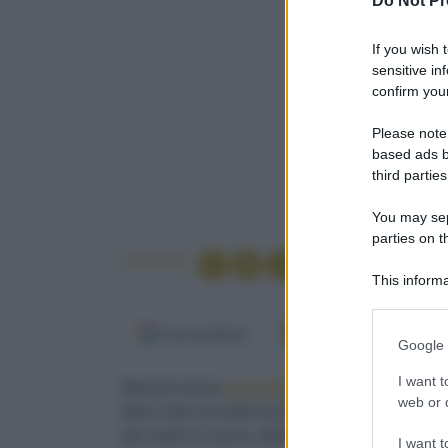
Do Not Pr
If you wish 
sensitive in
confirm your
Please note
based ads b
third parties
You may sepa
parties on t
Condividi
This informa
Participants
Fonti preferite
Google Discover
Please note
Google 
information 
deny consent
I want t
Mai più senza
avocado
. Gli americani ne va
in below Go
web or d
dove solo una decina di anni fa era noto a poch
più usati in cucina, dalle
ricette etniche
a
que
I want t