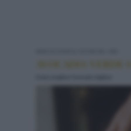
AVOC
NEWS ED EVENTI
CULTURA DEL CIBO
AVOCADO: VERDE 
Come scegliere l’avocado migliore