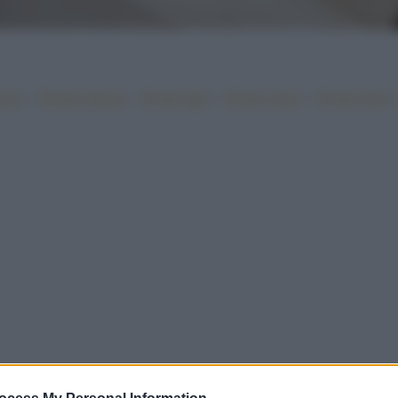
•
•
•
•
iano
Ricette sfiziose
Ricette light
Ricette veloci
Ricette facili