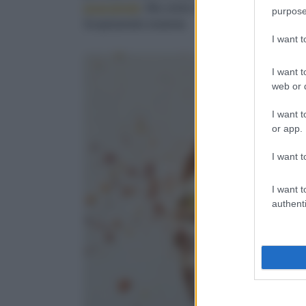
guacamole
. Ma come si sceglie un avocado? E
purpose
Scopriamolo insieme
I want 
I want t
web or d
I want t
or app.
I want t
I want t
authenti