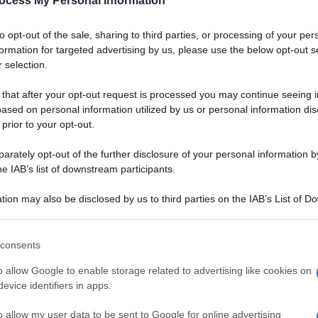
ocess My Personal Information
to opt-out of the sale, sharing to third parties, or processing of your per
formation for targeted advertising by us, please use the below opt-out s
 selection.
 that after your opt-out request is processed you may continue seeing i
ased on personal information utilized by us or personal information dis
 prior to your opt-out.
rately opt-out of the further disclosure of your personal information by
he IAB’s list of downstream participants.
tion may also be disclosed by us to third parties on the IAB’s List of 
 that may further disclose it to other third parties.
 that this website/app uses one or more Google services and may gath
consents
including but not limited to your visit or usage behaviour. You may click 
 to Google and its third-party tags to use your data for below specifi
o allow Google to enable storage related to advertising like cookies on
nno pazzi, in Europa è sempre più diffuso e anche
in Italia
,
ogle consent section.
evice identifiers in apps.
i, ora è diventato uno dei frutti più apprezzati. E uno dei
lle vegane
, dal
California roll
al
poké
all’onnipresente
o allow my user data to be sent to Google for online advertising