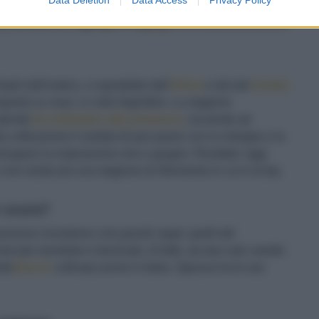
più dall’estero, e soprattutto dall’
Africa
e dal dal
Centro
asporto su nave, in celle frigorifere.
La stagione
estende
da settembre alla primavera
, ma tende ad
a coltivazione è andata di pari passo con lo sviluppo e la
lungano la maturazione sino a giugno. Risultato: oggi
 non esiste più una stagione di riferimento in cui è al top.
o scura?
ossono ricondurre a tre grandi ceppi: quelli del
mercato mondiale è dominato, di fatto, da due sole varietà
ietà
Bacon
coltivata anche in Italia. Ognuna ha le sue