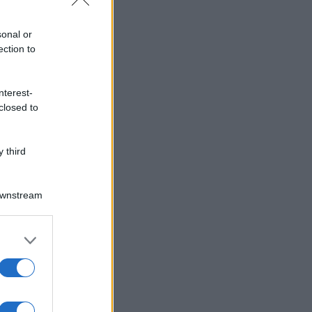
sonal or
ection to
nterest-
closed to
 third
Downstream
er and store
to grant or
ed purposes