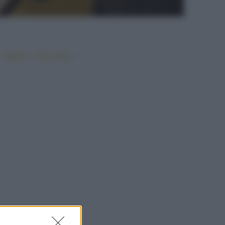
•
•
•
Vegano
Top ricette