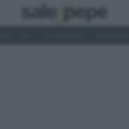
OGHI
VINI
IL LATO VEGETALE
NEWS ED EVENT