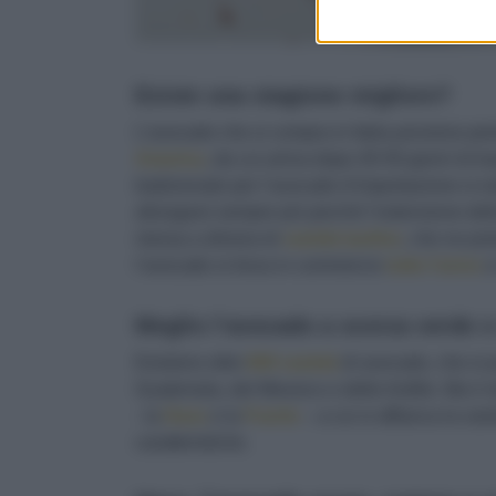
Esiste una stagione migliore?
L’avocado che si compra in Italia proviene perlo
America
, da cui arriva dopo
40-50 giorni di tr
tradizionale per l’avocado d’importazione si 
allungarsi sempre più perché l’estensione dell
messa a dimora di
varietà tardive
, che ne pro
l’avocado si trova in commercio
tutto l'anno
e
Meglio l’avocado a scorza verde 
Esistono oltre
600 varietà
di avocado, che si p
Guatemala, del Messico e delle Antille. Ma il 
- la
Hass
e la
Fuerte
– a cui si affianca la var
caratteristiche.