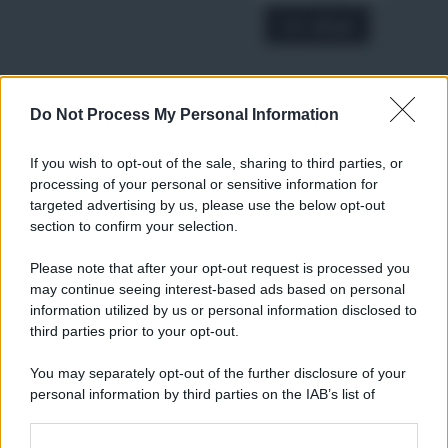
A € 28,90
Do Not Process My Personal Information
RICETTE
Ricette di stagione
If you wish to opt-out of the sale, sharing to third parties, or
Dolci e dessert
© 2026 Belpietro Edizioni
processing of your personal or sensitive information for
Periodiche SRL
Primi piatti
targeted advertising by us, please use the below opt-out
Ripr. riservata
Secondi piatti
section to confirm your selection.
P.I. 13673600964
Pane e pizze
Privacy Policy
Please note that after your opt-out request is processed you
Aperitivi
may continue seeing interest-based ads based on personal
Cookie Policy
Antipasti
information utilized by us or personal information disclosed to
Preferenze Privacy
Salse e sughi
third parties prior to your opt-out.
Pubblicità
Torte salate
Note legali
You may separately opt-out of the further disclosure of your
Contorni
Chi siamo
personal information by third parties on the IAB’s list of
Marmellate e confetture
downstream participants.
Le migliori ricette di Sale&Pepe