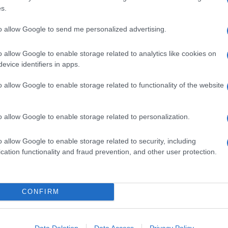
8 FETTE CHEDDAR
s.
1 CIPOLLA
QB OLIO DI OLIVA EXTRAVERGINE
to allow Google to send me personalized advertising.
80 GRAMMI PANCETTA AFFUMICATA O BACON
o allow Google to enable storage related to analytics like cookies on
800 GRAMMI PANE SICIALIANO
evice identifiers in apps.
QB PEPE
1 PERA
o allow Google to enable storage related to functionality of the website
QB RUCOLA
1 CUCCHIAIO ZUCCHERO
o allow Google to enable storage related to personalization.
 di 4 mm; fate
fondere
il burro con lo zucchero in una
o allow Google to enable storage related to security, including
cation functionality and fraud prevention, and other user protection.
 di cipolla per circa 3-4 minuti, fino a quando
cchiai d'olio,
fatevi rosolare
la pancetta per pochi
CONFIRM
ante, poi
toglietela
e tenetela da parte.
Lavate
la pera
gliatela a fettine e conditela con una macinata di pepe.
 forno le fette di pane disponendo su 8 di queste le fette
Data Deletion
Data Access
Privacy Policy