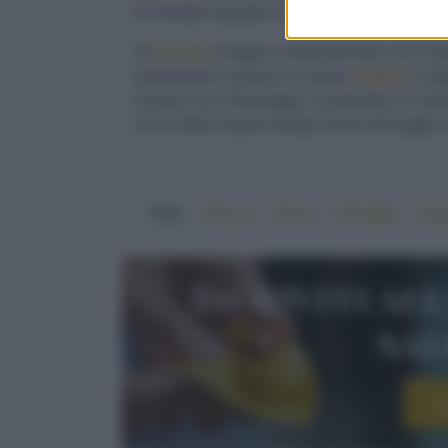
di cheddar piegate a metà.
3)
Inserite
la teglia a metà del forno con il g
quest'ultimo comincia a colare
togliete
la te
di pane con il formaggio, la pancetta, la cipol
con le fette di pane tostate senza formaggio e
TAG:
#bacon
#burro
#cheddar
#cip
Iscriviti al
sa
I