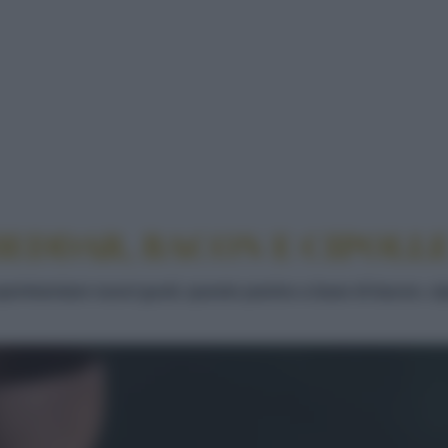
ACON E CIPOLLE CARAMELLATE
EDDAR, BACON E CIPOLL
perimentare nuovi gusti, questo panino a base di bacon, cip