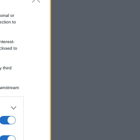
sonal or
ection to
nterest-
closed to
 third
Downstream
er and store
to grant or
ed purposes