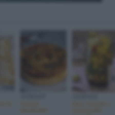
ANTIPASTI
ANTIPASTI
ni al
Torta di
Olive sott'olio e
Spuntinelle
caciocavallo