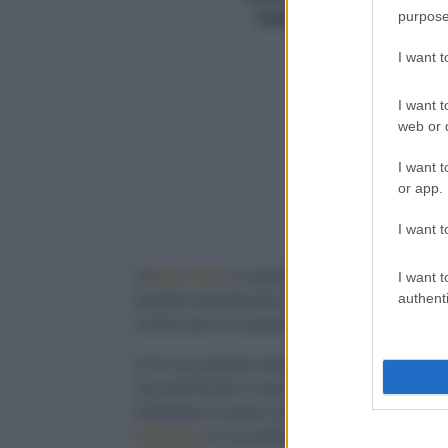
purpose
Totale (min.)
15 minuti
I want 
I want t
web or d
I want t
or app.
I want t
1)
Sbucciate
la cipolla e tagliatela a spicchi
I want t
authenti
padella antiaderente e
rosolatevi
gli spicchi
cominciano a caramellare.
2) In una padella antiaderente,
scaldate
2 cu
secondi finché si arriccerà diventando crocc
dividetela in quarti, privatela del torsolo, ta
Allineate
su una teglia rivestita con carta da