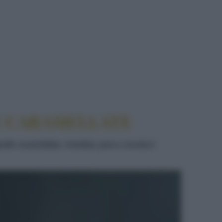
E CARAMELLATE
olle caramellate, cheddar, pere e rucola è