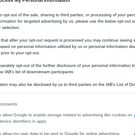
ocess My Personal Information
to opt-out of the sale, sharing to third parties, or processing of your per
formation for targeted advertising by us, please use the below opt-out s
 selection.
 that after your opt-out request is processed you may continue seeing i
ased on personal information utilized by us or personal information dis
 prior to your opt-out.
rately opt-out of the further disclosure of your personal information by
he IAB’s list of downstream participants.
tion may also be disclosed by us to third parties on the IAB’s List of 
 that may further disclose it to other third parties.
 that this website/app uses one or more Google services and may gath
consents
including but not limited to your visit or usage behaviour. You may click 
 to Google and its third-party tags to use your data for below specifi
o allow Google to enable storage related to advertising like cookies on
Ingredienti
ogle consent section.
evice identifiers in apps.
30 GRAMMI BURRO
o allow my user data to be sent to Google for online advertising