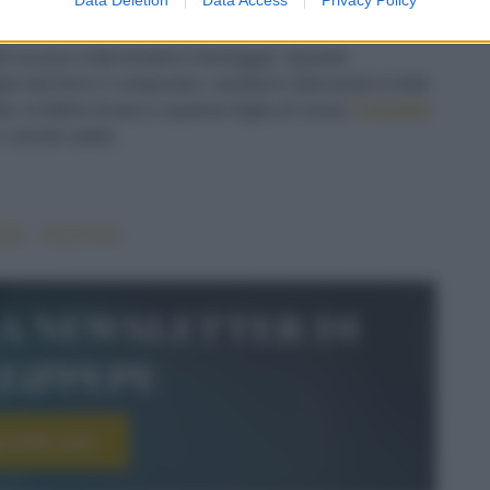
rill acceso e fate fondere il formaggio. Quando
glia dal forno e componete i sandwich alternando le fette
la, le fettine di pera e qualche foglia di rucola.
Chiudete
 servite subito.
olle
#zucchero
la newsletter di
le&pepe
scriviti ora!