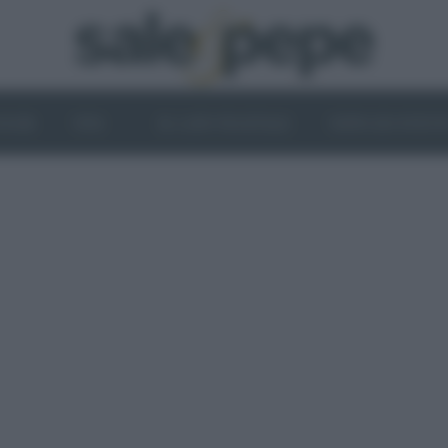
OGHI
VINI
IL LATO VEGETALE
NEWS ED EVENT