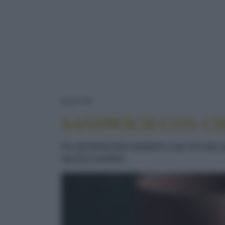
SANDWICH CON CHEDDAR, B
RICETTE
SANDWICH CON CH
Per gli amanti dei sandwich e per chi ama s
davvero perfetto.