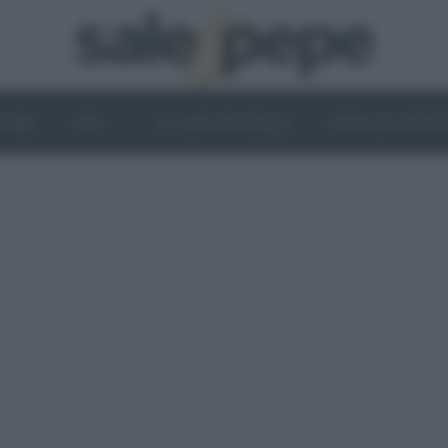
OGHI
VINI
IL LATO VEGETALE
NEWS ED EVENT