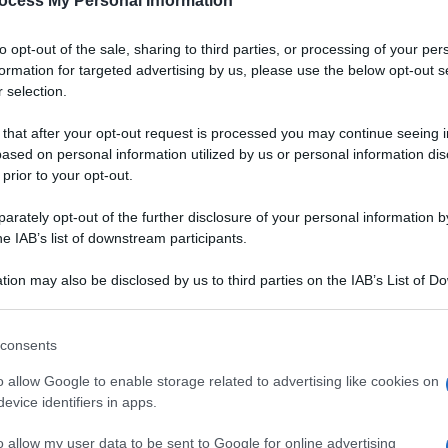
ocess My Personal Information
to opt-out of the sale, sharing to third parties, or processing of your per
formation for targeted advertising by us, please use the below opt-out s
 selection.
 that after your opt-out request is processed you may continue seeing i
ased on personal information utilized by us or personal information dis
 prior to your opt-out.
rately opt-out of the further disclosure of your personal information by
he IAB’s list of downstream participants.
tion may also be disclosed by us to third parties on the IAB’s List of 
 that may further disclose it to other third parties.
 that this website/app uses one or more Google services and may gath
consents
including but not limited to your visit or usage behaviour. You may click 
 to Google and its third-party tags to use your data for below specifi
o allow Google to enable storage related to advertising like cookies on
ogle consent section.
evice identifiers in apps.
o allow my user data to be sent to Google for online advertising