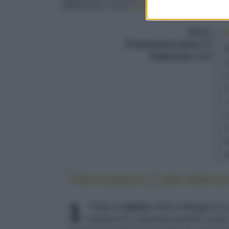
affumicata o con la
ricotta di pecora
fresca.
Dosi
6
Preparazione (min.)
30
Totale (min.)
300
Come preparare il ragù calabres
1
Tritate la
cipolla
e fatela soffriggere in
rosolare fino a quando prenderà colore