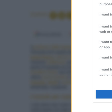
purpose
I want 
Condividi
I want t
web or d
Fonti preferite
Google Discover
I want t
or app.
Il
profumo della domenica
è spesso lo stess
Penisola ed è quello del
ragù
che chiede tem
pasta fresca
, secca o ripiena
. Oggi vi propo
I want t
versione
calabrese
, preparato per noi da
Ter
golosi di quando era bambina. Un modo per on
I want t
carattere forte
, ben diverso, per esempio, dal
authenti
ottima
carne bovina
e
salsiccia
calabra
, que
passata
,
pelati
e
concentrato
. Poi...ore e or
profumato, suadente.
I trucchi per cuocere e servire il 
L’olio deve man mano salire in superficie. Se n
vostra pasta con ragù calabrese con
parmigi