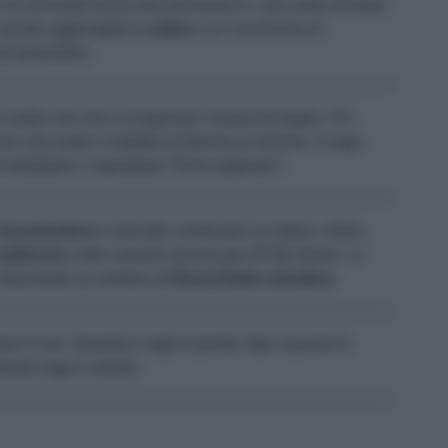
 le eventuali bucce dei pomodori) e, una volta rosolata
e minuto aggiungete la
salsa
e un cucchiaino di
 del pomodoro.
n modo che inizi a evaporare l’acqua di troppo. Poi
colo che avete e mettete la fiamma al minimo. Il sugo
direbbero i napoletani “Deve pippiare”!
 di pomodoro
e lasciate continuare la cottura. Infine,
salsiccia
e fate cuocere ancora per 45-60 minuti. La
rilasciando un sentore di
finocchietto selvatico
.
no 5 ore. Quando il ragù è pronto, fate cuocere la
dante sugo e servite.