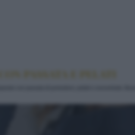
LABRESE, CON PASSATA E PELATI
CON PASSATA E PELATI
parato con passata di pomodoro, pelati e concentrato. Buon