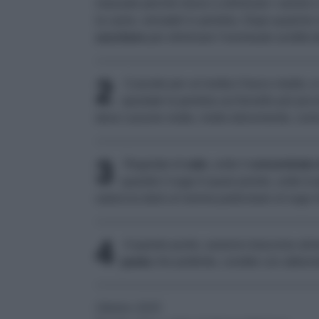
manuale perché riesce a eliminare i semini e
la carne, versateli in pentola. Dopo qualch
zucchero
per eliminare l’eventuale acidità
2
Cuocete per un’oretta il fuoco medio, i
spostate la pentola sul fornello più pic
deve cuocere molto, molto dolcemente, come 
3
Regolate di
sale
, unite il
concentrato
quando il sugo è quasi pronto, unite la
salsiccia darà un’aroma particolare al sugo 
4
A questo punto, saranno trascorse alme
pasta
che preferite, condite con abbon
Ottobre 2025