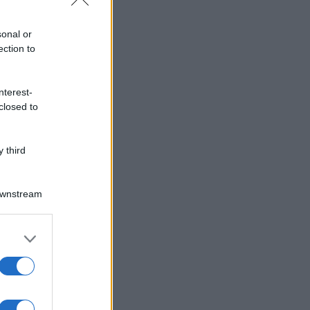
sonal or
ection to
nterest-
closed to
 third
Downstream
er and store
to grant or
ed purposes