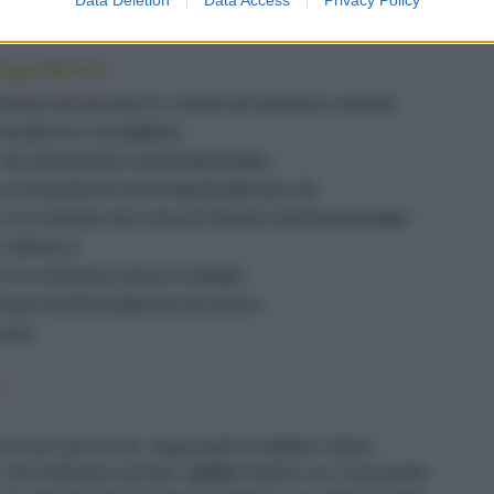
Ingredienti
POLPA DI MANZO E CARNE DI MAIALE A PEZZI
SALSICCE CALABRESI
1 DL DI PASSATA DI POMODORO
1 CONFEZIONE DI POMODORI PELATI
1 CUCCHIAIO DI CONCENTRATO DI POMODORO
1 CIPOLLA
1 CUCCHIAINO DI ZUCCHERO
OLIO EXTRAVERGINE DI OLIVA
SALE
e
 un buon giro d’olio. Aggiungete la
carne
e fatela
. Nel frattempo passate i
pelati
(meglio con il passatutto