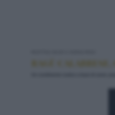
RAGÙ CA
RICETTE
SALSE E SUGHI
RAGÙ
RAGÙ CALABRESE, 
Un condimento rustico a base di carne, pre