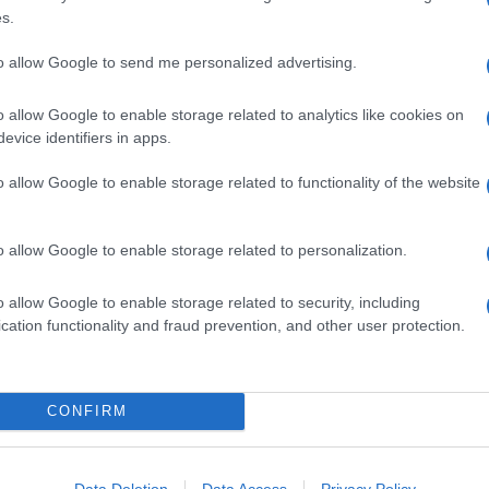
s.
to allow Google to send me personalized advertising.
o allow Google to enable storage related to analytics like cookies on
evice identifiers in apps.
o allow Google to enable storage related to functionality of the website
o da nord a sud della
VOTA
po per accompagnare
niamo la
o allow Google to enable storage related to personalization.
esa Balzano
che lo ha incorniciato tra i suoi ricordi più
orare ancora una volta la sua terra con un sugo dal
o allow Google to enable storage related to security, including
 ragù emiliano. Niente soffritto misto, ma solo
cipolla
,
cation functionality and fraud prevention, and other user protection.
lla che profuma di
finocchietto
, e triplo pomodoro,
e di cottura a fuoco lento per un sugo voluttuoso,
CONFIRM
ragù calabrese
on sale, il ragù non è cotto. Potete, infine, completare la
ano
,
pecorino
grattugiato, oppure con
ricotta
stagionata
Data Deletion
Data Access
Privacy Policy