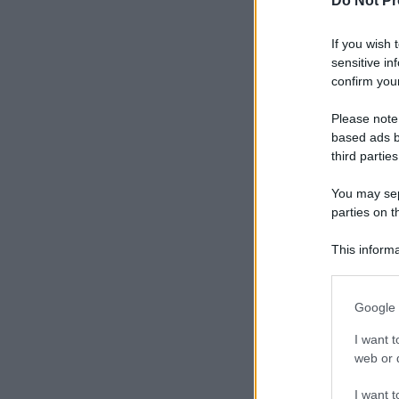
Do Not Pr
If you wish 
sensitive in
confirm your
Please note
based ads b
third parties
You may sepa
parties on t
This informa
Participants
Please note
Google 
information 
deny consent
I want t
in below Go
web or d
I want t