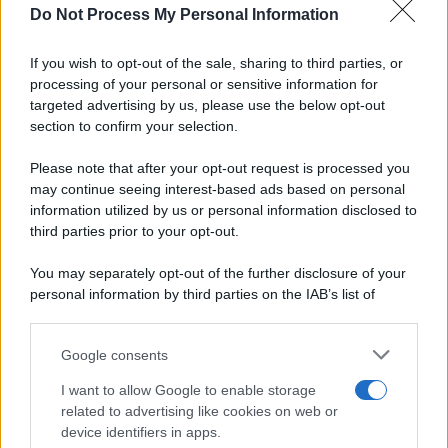
RICETTE
Do Not Process My Personal Information
Ricette di stagione
If you wish to opt-out of the sale, sharing to third parties, or
Dolci e dessert
© 2026 Belpietro Edizioni
processing of your personal or sensitive information for
Periodiche SRL
Primi piatti
targeted advertising by us, please use the below opt-out
Ripr. riservata
Secondi piatti
section to confirm your selection.
P.I. 13673600964
Pane e pizze
Privacy Policy
Please note that after your opt-out request is processed you
Aperitivi
Cookie Policy
may continue seeing interest-based ads based on personal
Antipasti
information utilized by us or personal information disclosed to
Preferenze Privacy
Salse e sughi
third parties prior to your opt-out.
Pubblicità
Torte salate
Note legali
You may separately opt-out of the further disclosure of your
Contorni
Chi siamo
personal information by third parties on the IAB’s list of
Marmellate e confetture
downstream participants.
Le migliori ricette di Sale&Pepe
Google consents
This information may also be disclosed by us to third parties
OCCASIONI SPECIALI
SCUOLA DI CUCINA
on the IAB’s List of Downstream Participants that may further
I want to allow Google to enable storage
Natale
Ingredienti
disclose it to other third parties.
related to advertising like cookies on web or
Torte di compleanno
Come fare a...
device identifiers in apps.
Please note that this website/app uses one or more Google
Menu bambini
Dizionario