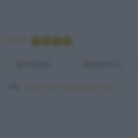
Condividi
Fonti preferite
Google Discover
TAG:
#burro
#farina
#funghi porcini
#latte