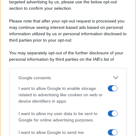
targeted advertising by us, please use the below opt-out
Ripr. riservata
Secondi piatti
section to confirm your selection.
P.I. 13673600964
Pane e pizze
Privacy Policy
Please note that after your opt-out request is processed you
Aperitivi
Cookie Policy
may continue seeing interest-based ads based on personal
Antipasti
information utilized by us or personal information disclosed to
Preferenze Privacy
Salse e sughi
third parties prior to your opt-out.
Pubblicità
Torte salate
Note legali
You may separately opt-out of the further disclosure of your
Contorni
Chi siamo
personal information by third parties on the IAB’s list of
Marmellate e confetture
downstream participants.
Le migliori ricette di Sale&Pepe
Google consents
This information may also be disclosed by us to third parties
OCCASIONI SPECIALI
SCUOLA DI CUCINA
on the IAB’s List of Downstream Participants that may further
I want to allow Google to enable storage
Natale
Ingredienti
disclose it to other third parties.
related to advertising like cookies on web or
Torte di compleanno
Come fare a...
device identifiers in apps.
Please note that this website/app uses one or more Google
Menu bambini
Dizionario
services and may gather and store information including but
Halloween
Utensili
I want to allow my user data to be sent to
not limited to your visit or usage behaviour. You may click to
Google for online advertising purposes.
Pasqua
Erbe e Aromi
grant or deny consent to Google and its third-party tags to
use your data for below specified purposes in below Google
Cucinare la carne
I want to allow Google to send me
consent section.