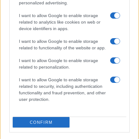
Preparare il pesce
personalized advertising.
Fare la pasta
I want to allow Google to enable storage
Pulire le verdure
related to analytics like cookies on web or
Decorare
device identifiers in apps.
LUOGHI E PERSONAGGI
VINI E TERRITORI
I want to allow Google to enable storage
Località
Glossario
related to functionality of the website or app.
Personaggi
Bere bene
I want to allow Google to enable storage
Made in Italy
Conoscere il vino
related to personalization.
Mondo
I want to allow Google to enable storage
NEWS ED EVENTI
VIDEO
related to security, including authentication
News
functionality and fraud prevention, and other
Jeunes Restaurateurs
user protection.
Eventi
Consigli pratici
CONFIRM
Benessere
Cultura del cibo