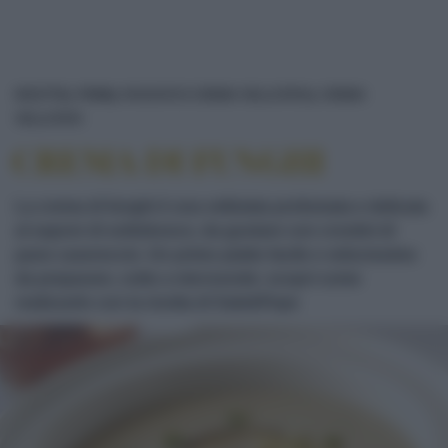
RICETTE
PRIMI
PASSATO E CREMA VELLUTATA
CREMA
CREMA DI FUNGHI
VELLUTATA
CREMA DI FUNGHI
La crema di funghi è una vellutata profumata e delicata
al sapore di sottobosco, da gustare con crostini di
pane casereccio. Un primo piatto facile e velocissimo
da preparare, cotto a microonde; scopri come
realizzarlo con la ricetta di Sale&Pepe