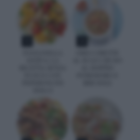
1
2
PANZANELLA
ORECCHIETTE
ESTIVA: LA
AL SUGO CRUDO
RICETTA SENZA
AL DOPPIO
FUOCO CON
POMODORO E
PEPERONCINI
BRICIOLE
DOLCI