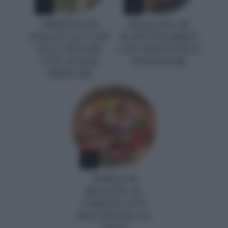
3
4
SPIEDINI DI
INSALATA DI
POLLO LACCATI
SCHÜTTELBROT
ALLA SENAPE
CON SPINACINI E
CON SUSINE
POMODORI
FRESCHE
5
TORTA DI
RICOTTA AL
LIMONE CON
MACEDONIA AL
VINO