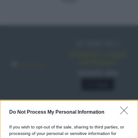
IN EDICOLA
Abbonati o regala
sale&pepe!
SCONTO 40%
A € 28,90
RICETTE
Do Not Process My Personal Information
Ricette di stagione
If you wish to opt-out of the sale, sharing to third parties, or
Dolci e dessert
© 2026 Belpietro Edizioni
processing of your personal or sensitive information for
Periodiche SRL
Primi piatti