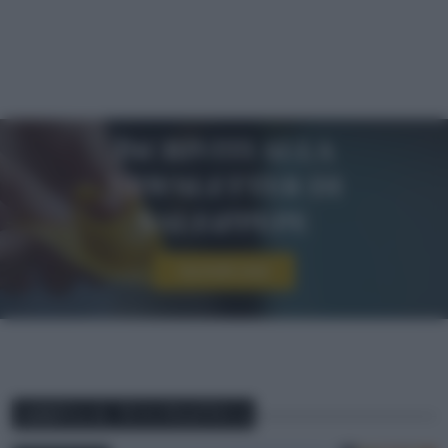
Iscriviti alla
newsletter di
sale&pepe
Iscriviti ora!
ABBINA IL TUO PIATTO A