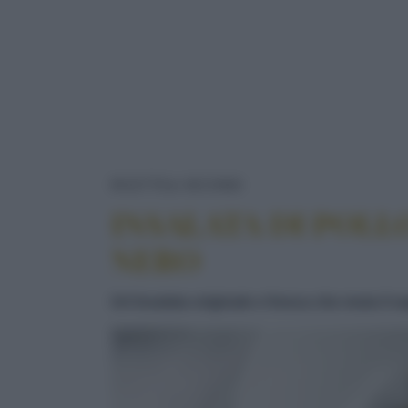
INSALATA DI POLLO 
RICETTE
SECONDI
INSALATA DI POLLO
NERO
Un'insalata originale e fresca che muta il s