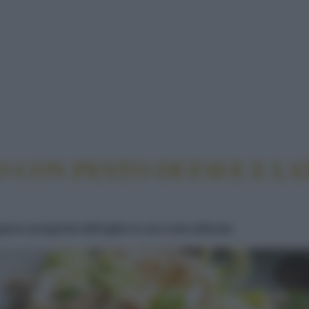
CON PESTO DI FAVE E LATTE ALL'AGLIO NERO
 CON PESTO DI FAVE E LA
apore pungente dell'aglio in una nota delicata