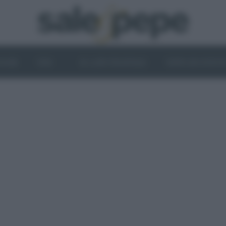
OGHI
VINI
IL LATO VEGETALE
NEWS ED EVENT