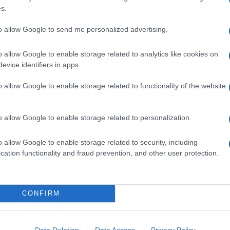
s.
to allow Google to send me personalized advertising.
mo
brodo
, da riutilizzare in altre ricette, anche semplici
amella
,
maionese
.
o allow Google to enable storage related to analytics like cookies on
evice identifiers in apps.
in
frigorifero
. Si può anche
congelare
in piccole bottiglie
o allow Google to enable storage related to functionality of the website
o preparate potete aromatizzarlo con un pezzetto di
zenzero
.
Ingredienti
o allow Google to enable storage related to personalization.
1,8 KG DI POLLO INTERO
800 G DI FAVE
o allow Google to enable storage related to security, including
cation functionality and fraud prevention, and other user protection.
1 CIPOLLA
,5 DL DI LATTE
1/2 CUCCHIAINO DI AMIDO DI MAIS
CONFIRM
90 G DI PECORINO ROMANO
3 SPICCHI DI AGLIO
INSALATA NOVELLA
Data Deletion
Data Access
Privacy Policy