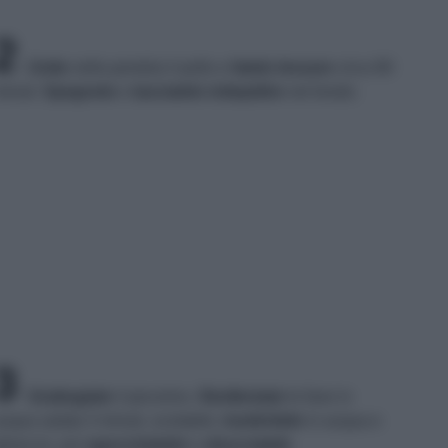
2
Unite
nella pentola il pollo e
fatelo lessare
circa 90
inuti.
Spegnete
e
lasciatelo intiepidire
nel brodo.
3
Grattugiate
il pecorino.
Sbollentate
le fave in
cqua salata 3 minuti, scolatele,
trasferitele
in acqua e
hiaccio, poi
sgocciolatele
e
sbucciatele
.