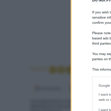
Do Not Pr
If you wish 
sensitive in
confirm your
Please note
based ads b
third parties
You may sepa
parties on t
Condividi
This informa
Participants
Please note
Google 
information 
Fonti preferite
Google Discover
deny consent
I want t
in below Go
web or d
Un'insalata fresca e originale profumata con l'
abbandona le note pungenti e indossa quelle d
I want t