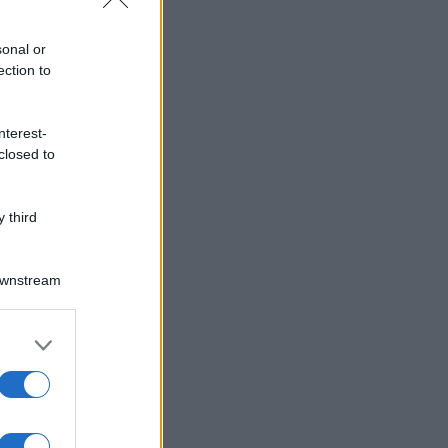
sonal or
ection to
nterest-
closed to
 third
Downstream
er and store
to grant or
ed purposes