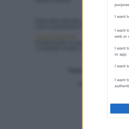
aroma di liquirizia
purpose
I want 
Dalla cottura del pollo si può ricavare un otti
come la preparazione di
salse
,
creme
,
besci
I want t
web or d
Come conservarlo
Il brodo di pollo si conserva un paio di giorni 
I want t
o contenitori, di vetro o di plastica. mentre l
or app.
Dosi
6
I want t
Preparazione (min.)
100
Totale (min.)
30
I want t
Calorie
30/porzione
authenti
1