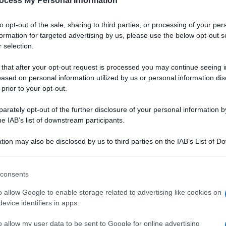
ocess My Personal Information
to opt-out of the sale, sharing to third parties, or processing of your per
formation for targeted advertising by us, please use the below opt-out s
 selection.
 that after your opt-out request is processed you may continue seeing i
ased on personal information utilized by us or personal information dis
 prior to your opt-out.
rately opt-out of the further disclosure of your personal information by
he IAB’s list of downstream participants.
tion may also be disclosed by us to third parties on the IAB’s List of 
 that may further disclose it to other third parties.
 that this website/app uses one or more Google services and may gath
consents
including but not limited to your visit or usage behaviour. You may click 
 to Google and its third-party tags to use your data for below specifi
o allow Google to enable storage related to advertising like cookies on
ogle consent section.
evice identifiers in apps.
aglio nero che
VOTA
elicate e dolci, con
o allow my user data to be sent to Google for online advertising