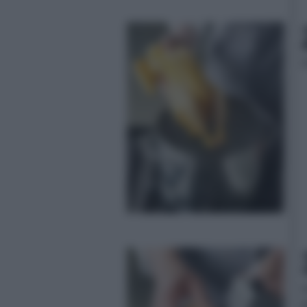
m
a
g