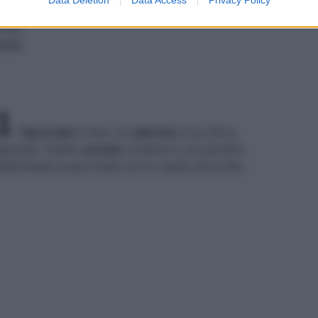
OLIO EXTRAVERGINE D'OLIVA
SALE
PEPE
1
Sgusciate
le fave: ne
otterrete
circa 220 g
granate. Intanto,
portate
a bollore in una pentola
bbondante acqua salata con la cipolla sbucciata.