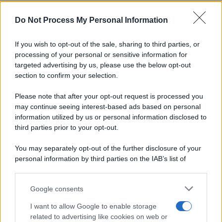
Do Not Process My Personal Information
RICETTE
Ricette di stagione
If you wish to opt-out of the sale, sharing to third parties, or
Dolci e dessert
© 2026 Belpietro Edizioni
processing of your personal or sensitive information for
Periodiche SRL
Primi piatti
targeted advertising by us, please use the below opt-out
Ripr. riservata
Secondi piatti
section to confirm your selection.
P.I. 13673600964
Pane e pizze
Privacy Policy
Please note that after your opt-out request is processed you
Aperitivi
may continue seeing interest-based ads based on personal
Cookie Policy
Antipasti
information utilized by us or personal information disclosed to
Preferenze Privacy
Salse e sughi
third parties prior to your opt-out.
Pubblicità
Torte salate
Note legali
You may separately opt-out of the further disclosure of your
Contorni
Chi siamo
personal information by third parties on the IAB’s list of
Marmellate e confetture
downstream participants.
Le migliori ricette di Sale&Pepe
Google consents
This information may also be disclosed by us to third parties
OCCASIONI SPECIALI
SCUOLA DI CUCINA
on the IAB’s List of Downstream Participants that may further
I want to allow Google to enable storage
Natale
Ingredienti
disclose it to other third parties.
related to advertising like cookies on web or
Torte di compleanno
Come fare a...