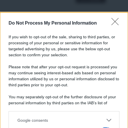
RICETTE
Do Not Process My Personal Information
Ricette di stagione
If you wish to opt-out of the sale, sharing to third parties, or
Dolci e dessert
© 2026 Belpietro Edizioni
processing of your personal or sensitive information for
Periodiche SRL
Primi piatti
targeted advertising by us, please use the below opt-out
Ripr. riservata
Secondi piatti
section to confirm your selection.
P.I. 13673600964
Pane e pizze
Privacy Policy
Please note that after your opt-out request is processed you
Aperitivi
Cookie Policy
may continue seeing interest-based ads based on personal
Antipasti
information utilized by us or personal information disclosed to
Preferenze Privacy
Salse e sughi
third parties prior to your opt-out.
Pubblicità
Torte salate
Note legali
You may separately opt-out of the further disclosure of your
Contorni
Chi siamo
personal information by third parties on the IAB’s list of
Marmellate e confetture
downstream participants.
Le migliori ricette di Sale&Pepe
Google consents
This information may also be disclosed by us to third parties
OCCASIONI SPECIALI
SCUOLA DI CUCINA
on the IAB’s List of Downstream Participants that may further