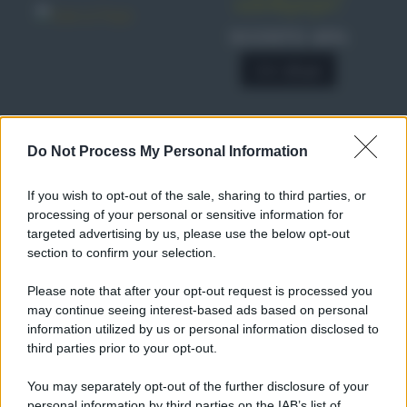
sale&pepe!
SCONTO 40%
A € 28,90
Do Not Process My Personal Information
RICETTE
Ricette di stagione
If you wish to opt-out of the sale, sharing to third parties, or
Dolci e dessert
© 2026 Belpietro Edizioni
processing of your personal or sensitive information for
Periodiche SRL
Primi piatti
targeted advertising by us, please use the below opt-out
Ripr. riservata
Secondi piatti
section to confirm your selection.
P.I. 13673600964
Pane e pizze
Privacy Policy
Please note that after your opt-out request is processed you
Aperitivi
may continue seeing interest-based ads based on personal
Cookie Policy
Antipasti
information utilized by us or personal information disclosed to
Preferenze Privacy
Salse e sughi
third parties prior to your opt-out.
Pubblicità
Torte salate
Note legali
You may separately opt-out of the further disclosure of your
Contorni
Chi siamo
personal information by third parties on the IAB’s list of