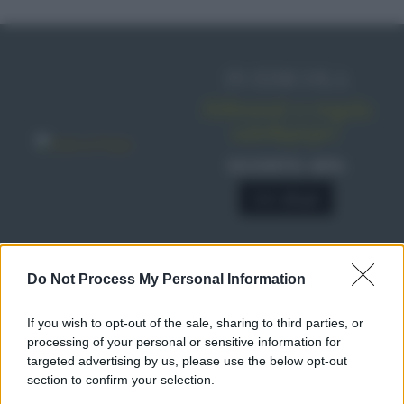
IN EDICOLA
Abbonati o regala
sale&pepe!
SCONTO 40%
A € 28,90
Do Not Process My Personal Information
RICETTE
Ricette di stagione
If you wish to opt-out of the sale, sharing to third parties, or
Dolci e dessert
© 2026 Belpietro Edizioni
processing of your personal or sensitive information for
Periodiche SRL
Primi piatti
targeted advertising by us, please use the below opt-out
Ripr. riservata
Secondi piatti
section to confirm your selection.
P.I. 13673600964
Pane e pizze