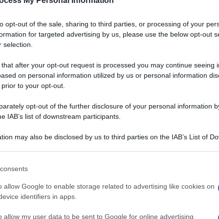
ocess My Personal Information
to opt-out of the sale, sharing to third parties, or processing of your per
formation for targeted advertising by us, please use the below opt-out s
 selection.
 that after your opt-out request is processed you may continue seeing i
ased on personal information utilized by us or personal information dis
 prior to your opt-out.
rately opt-out of the further disclosure of your personal information by
he IAB’s list of downstream participants.
tion may also be disclosed by us to third parties on the IAB’s List of 
 that may further disclose it to other third parties.
 that this website/app uses one or more Google services and may gath
consents
including but not limited to your visit or usage behaviour. You may click 
 to Google and its third-party tags to use your data for below specifi
o allow Google to enable storage related to advertising like cookies on
i prosciutto e parmigiano.
ogle consent section.
evice identifiers in apps.
VOTA
da
o allow my user data to be sent to Google for online advertising