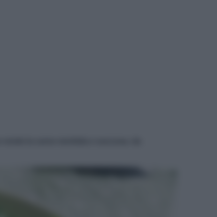
A
rno rende la carne morbida e succosa. da