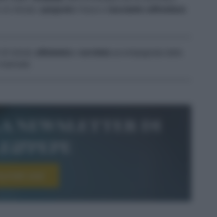
r un minuto,
spegnete
il fuoco e
lasciatele raffreddare
10 minuti,
affettatela
e
servitela
accompagnata dalla
 marinate.
la newsletter di
le&pepe
scriviti ora!