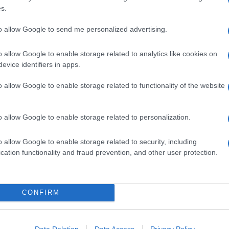
 del collo del bovino, cioè la zona che prosegue da un lato
s.
formata da carne
magra
e compatta e da una parte di
nore
e non molto diffuso, è una carne saporita che regala
to allow Google to send me personalized advertising.
o allow Google to enable storage related to analytics like cookies on
nella ricetta qui proposta, con erbe aromatiche e verdure
evice identifiers in apps.
o allow Google to enable storage related to functionality of the website
Ingredienti
1 TASCA (1 KG) RICAVATA DALLA PUNTA DI VITELLO
o allow Google to enable storage related to personalization.
100 G DI FETTE DI PROSCIUTTO CRUDO DI PARMA
80 G DI PARMIGIANO REGGIANO DOP
o allow Google to enable storage related to security, including
GRATTUGIATO
cation functionality and fraud prevention, and other user protection.
160 G DI RUCOLA
4 CIPOLLE ROSSE
150 ML DI ACETO
CONFIRM
50 G DI ZUCCHERO
1 FOGLIA DI ALLORO
Data Deletion
Data Access
Privacy Policy