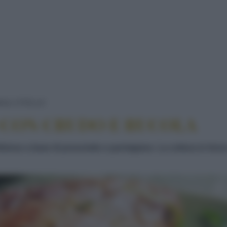
PUNTA DI VITELLO CON CRUDO E RUCOL
NA
VITELLO
O CON CRUDO E RUCOLA
 sfizioso a base di prosciutto e parmigiano. La cottura in fo