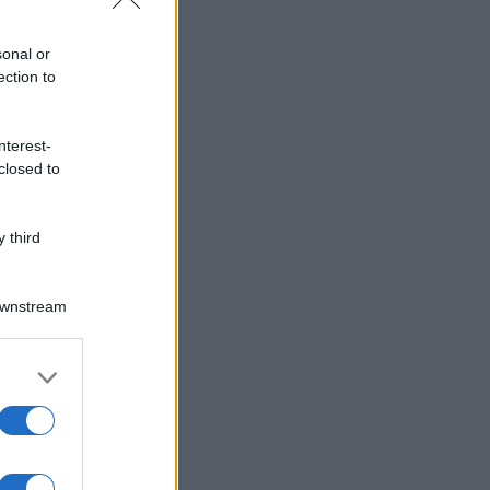
sonal or
ection to
nterest-
closed to
 third
Downstream
er and store
to grant or
ed purposes