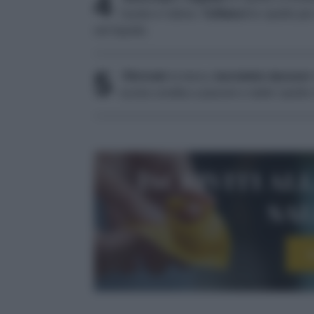
4
l'aceto e l'alloro.
Tuffatevi
le cipolle pe
nel liquido.
5
Sfornate
la tasca,
lasciatela riposare
rucola condita a piacere e dalle cipolle
Iscriviti al
sa
I