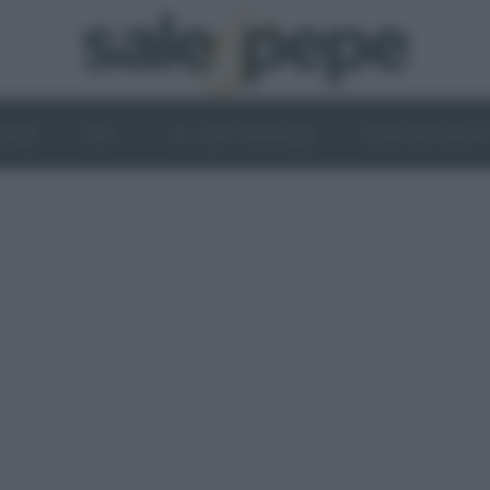
OGHI
VINI
IL LATO VEGETALE
NEWS ED EVENT