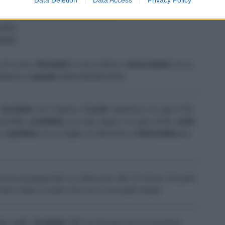
BRODO
OLIO EXTRAVERGINE D'OLIVA
SALE
PEPE
 di rucola.
Riuniteli
in una ciotola e
mescolateli
con lo
ppena e
pepate
abbondantemente
e
farcitela
con il ripieno.
Cucite
l'apertura con ago e filo
pirofila,
conditela
con sale, pepe e un giro d'olio,
unite
a,
copritela
con un foglio di alluminio e
infornatela
per
arne proseguendo la cottura per altri 15 minuti. Durante
odo caldo in modo che non si asciughi troppo
le sottili.
Scaldate
300 ml d'acqua con lo zucchero,