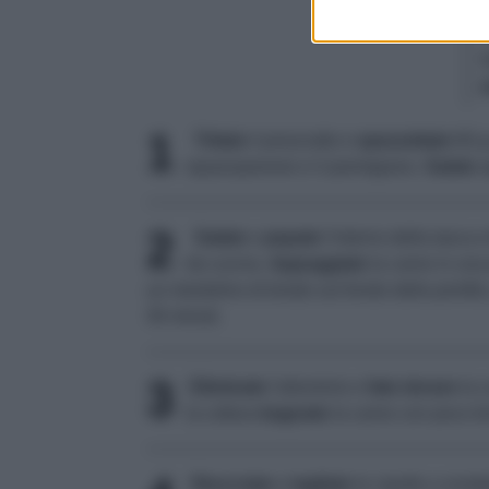
1
Tritate
il prosciutto e
spezzettate
60 g
squacquerone e il parmigiano.
Salate
a
2
Salate
e
pepate
l'interno della tasca 
da cucina.
Appoggiate
la carne in una 
un mestolino di brodo sul fondo della pirofil
30 minuti.
3
Eliminate
l'alluminio e
fate dorare
la c
la cottura
bagnate
la carne con poco br
Sbucciate
e
tagliate
le cipolle a rondel