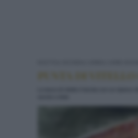
RICETTE
SECONDI
CARNE
CARNE BOVI
PUNTA DI VITELL
La tasca di vitello è farcita con un ripieno
servire a fette