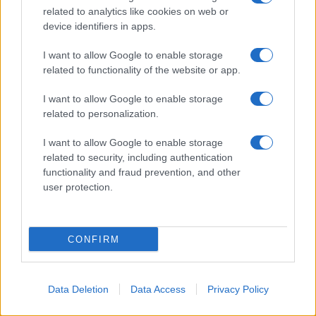
ALLA SENAPE
CON SPINACINI E
related to analytics like cookies on web or
CON SUSINE
POMODORI
device identifiers in apps.
FRESCHE
I want to allow Google to enable storage
related to functionality of the website or app.
I want to allow Google to enable storage
related to personalization.
I want to allow Google to enable storage
5
related to security, including authentication
functionality and fraud prevention, and other
TORTA DI
user protection.
RICOTTA AL
LIMONE CON
MACEDONIA AL
CONFIRM
VINO
Data Deletion
Data Access
Privacy Policy