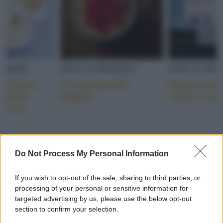
SSERT
DOLCI/DESSERT
DOLCI/DES
asiliana:
Il tiramisu alle
Mousse deli
ulista
fragole
cachi e yog
cocco)
MENU DI AGOSTO
Do Not Process My Personal Information
If you wish to opt-out of the sale, sharing to third parties, or
processing of your personal or sensitive information for
targeted advertising by us, please use the below opt-out
section to confirm your selection.