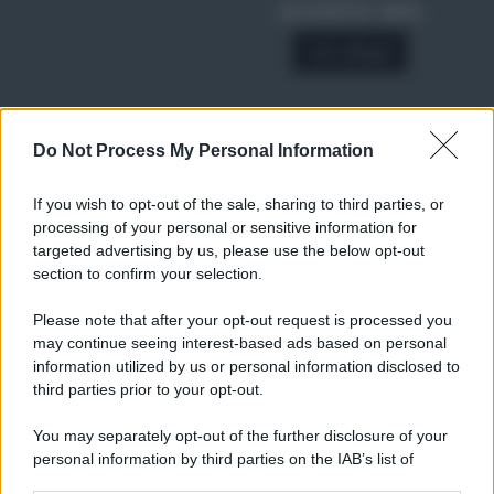
SCONTO 40%
A € 28,90
Do Not Process My Personal Information
RICETTE
Ricette di stagione
If you wish to opt-out of the sale, sharing to third parties, or
Dolci e dessert
© 2026 Belpietro Edizioni
processing of your personal or sensitive information for
Periodiche SRL
Primi piatti
targeted advertising by us, please use the below opt-out
Ripr. riservata
Secondi piatti
section to confirm your selection.
P.I. 13673600964
Pane e pizze
Privacy Policy
Please note that after your opt-out request is processed you
Aperitivi
may continue seeing interest-based ads based on personal
Cookie Policy
Antipasti
information utilized by us or personal information disclosed to
Preferenze Privacy
Salse e sughi
third parties prior to your opt-out.
Pubblicità
Torte salate
Note legali
You may separately opt-out of the further disclosure of your
Contorni
Chi siamo
personal information by third parties on the IAB’s list of
Marmellate e confetture
downstream participants.
Le migliori ricette di Sale&Pepe